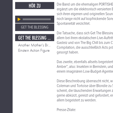
Die Band um die ehemaligen PORTISHE
HÖR ZU
ergänzt um die elektronisch versierte
sich ihren eigenen und originellen Sound
noch lange nicht auf kopfnickende Son
Spontaneität verzichtet.
GET THE BLESSING
Die Tatsache, dass sich Get The Blessi
GET THE BLESSING / BRIT JAZZ
allem bei ihren ekstatischen Live-Auftri
Gasteiz und von The Big Chill bis zum C
Another Mother's Brother
Compilation, die ausschließlich Acts pr
Einstein Action Figure
gesorgt haben.
Das zweite, ebenfalls allseits begeist
Amber“, also: Insekten in Bernstein, un
einem imaginären Low-Budget-Agentenf
Diese Beschreibung überrascht nicht, w
Coleman und Tortoise über Blondie zu S
scheint, die täuschenden Erwartungen zu
gerne abkürzt, gereizt und gefordert, 
allem begeistert zu werden.
Presse-Zitate: