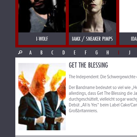
I-WOLF
IAMX / SNEAKER PIMPS
IDA
A
B
C
D
E
F
G
H
I
J
GET THE BLESSING
The Independent: Die Schwergewichte 
Der Bandname bedeutet so viel wie „Hol
allerdings, dass Get The Blessing die
durchgeschüttelt, vielleicht sogar wach
Debüt „All Is Yes“ beim Label Cake/Can
Großbritanniens.