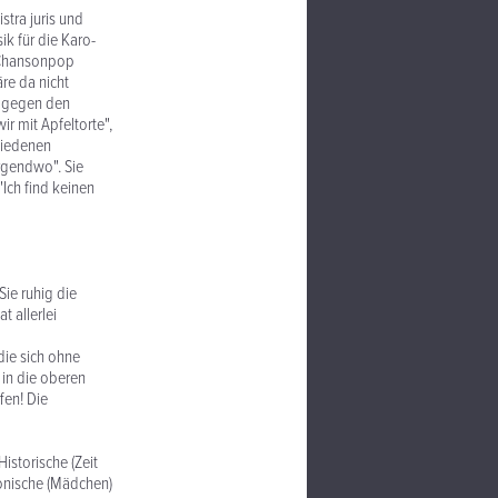
stra juris und
ik für die Karo-
r Chansonpop
re da nicht
ik gegen den
r mit Apfeltorte",
hiedenen
rgendwo". Sie
Ich find keinen
Sie ruhig die
 allerlei
die sich ohne
 in die oberen
fen! Die
istorische (Zeit
Ironische (Mädchen)