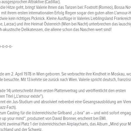
 ausgesprochen Attraktive (Cadillac).
die Hitze geht, bringt Valerie Ihnen das Tanzen bei: Foxtrott (Romeo), Bossa Nov
 mit ihrem ersten internationalen Erfolg Regen sogar den guten alten L'amour-
dwie kein richtiges Picknick. Kleine Ausflüge in Valeries Lieblingsland Frankreich
e, Larzac) und ihre Heimat Österreich (Wien bei Nacht) unterbrechen das lauschig
ch-akustische Delikatessen, die alleine schon das Naschen wert sind!
o-o-o-o-
rde am 2. April 1978 in Wien geboren. Sie verbrachte ihre Kindheit in Moskau, wo
e besuchte. Mit 13 kehrte sie zurück nach Wien. Valerie spricht deutsch, französ
ade 14) unterschreibt ihren ersten Plattenvertrag und veröffentlicht den ersten
n Titel („L'amour existe“).
ginnt ein Jus-Studium und absolviert nebenbei eine Gesangsausbildung am Vie
azz-Fach).
t zum Casting für die österreichische Girlband „c-bra“ an – und wird sofort engagi
 up your mind“, produziert von David Bronner, erscheint bei EMI.
eicht zweimal Platz 1 der österreichischen Airplaycharts, das Album „Mind your 
utschland und der Schweiz.