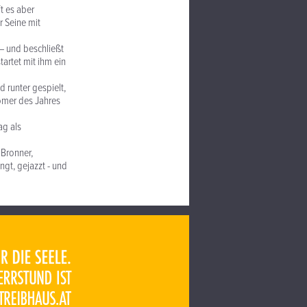
t es aber
r Seine mit
 – und beschließt
artet mit ihm ein
 runter gespielt,
omer des Jahres
ag als
 Bronner,
ngt, gejazzt - und