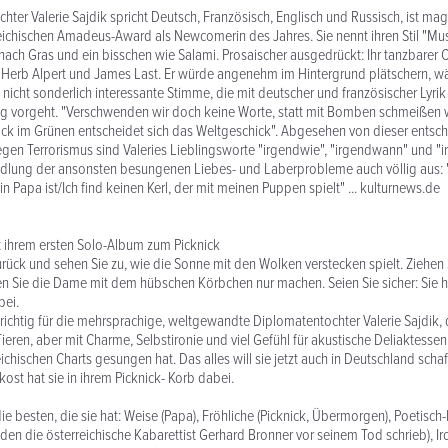
ter Valerie Sajdik spricht Deutsch, Französisch, Englisch und Russisch, ist magi
reichischen Amadeus-Award als Newcomerin des Jahres. Sie nennt ihren Stil "Mus
 nach Gras und ein bisschen wie Salami. Prosaischer ausgedrückt: Ihr tanzbare
Herb Alpert und James Last. Er würde angenehm im Hintergrund plätschern, wä
e, nicht sonderlich interessante Stimme, die mit deutscher und französischer Lyr
ag vorgeht. "Verschwenden wir doch keine Worte, statt mit Bomben schmeißen wi
ick im Grünen entscheidet sich das Weltgeschick". Abgesehen von dieser entsc
en Terrorismus sind Valeries Lieblingsworte "irgendwie", "irgendwann" und "i
dlung der ansonsten besungenen Liebes- und Laberprobleme auch völlig aus: "
 Papa ist/Ich find keinen Kerl, der mit meinen Puppen spielt" ... kulturnews.de
t ihrem ersten Solo-Album zum Picknick
urück und sehen Sie zu, wie die Sonne mit den Wolken verstecken spielt. Ziehen 
n Sie die Dame mit dem hübschen Körbchen nur machen. Seien Sie sicher: Sie hat
bei.
u richtig für die mehrsprachige, weltgewandte Diplomatentochter Valerie Sajdik, 
ieren, aber mit Charme, Selbstironie und viel Gefühl für akustische Deliaktessen
chischen Charts gesungen hat. Das alles will sie jetzt auch in Deutschland schaf
ost hat sie in ihrem Picknick- Korb dabei.
e besten, die sie hat: Weise (Papa), Fröhliche (Picknick, Übermorgen), Poetisch-H
t, den die österreichische Kabarettist Gerhard Bronner vor seinem Tod schrieb), 