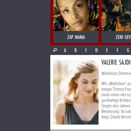
ZAP MAMA
ZENI GEV
A
B
C
D
E
F
G
VALERIE SAJDI
Waldecks Stimme a
Mit „Mädchen“ pol
ewige Thema Frau 
dann eines der sc
großartige Kritik
Single des Jahres 
Besetzung: Vocals:
Keys: David Bronn