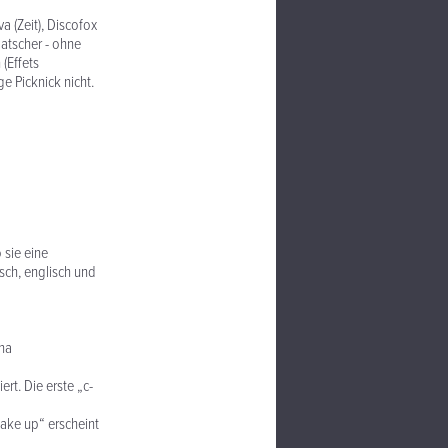
a (Zeit), Discofox
Hatscher - ohne
 (Effets
e Picknick nicht.
 sie eine
isch, englisch und
nna
ert. Die erste „c-
Make up“ erscheint