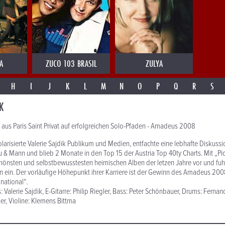
A
ZUCO 103 BRASIL
ZULYA
H
I
J
K
L
M
N
O
P
Q
R
S
K
us Paris Saint Privat auf erfolgreichen Solo-Pfaden - Amadeus 2008
arisierte Valerie Sajdik Publikum und Medien, entfachte eine lebhafte Diskuss
& Mann und blieb 2 Monate in den Top 15 der Austria Top 40ty Charts. Mit „Pic
hönsten und selbstbewusstesten heimischen Alben der letzen Jahre vor und fuh
en ein. Der vorläufige Höhepunkt ihrer Karriere ist der Gewinn des Amadeus 200
national“.
 Valerie Sajdik, E-Gitarre: Philip Riegler, Bass: Peter Schönbauer, Drums: Fernan
er, Violine: Klemens Bittma