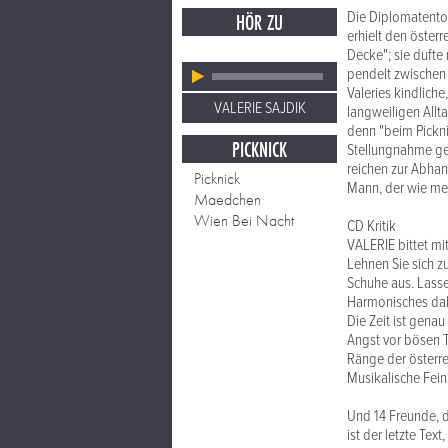
Die Diplomatentoch
HÖR ZU
erhielt den öster
Decke"; sie dufte
pendelt zwischen 
Valeries kindlich
VALERIE SAJDIK
langweiligen Allt
denn "beim Pickn
PICKNICK
Stellungnahme geg
reichen zur Abhan
Picknick
Mann, der wie mein
Maedchen
Wien Bei Nacht
CD Kritik
VALERIE bittet mi
Lehnen Sie sich z
Schuhe aus. Lasse
Harmonisches da
Die Zeit ist gena
Angst vor bösen T
Ränge der österrei
Musikalische Feink
Und 14 Freunde, di
ist der letzte Tex