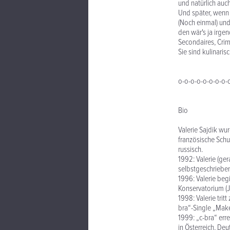
und natürlich auch
Und später, wenn 
(Noch einmal) und
den wär's ja irgen
Secondaires, Crim
Sie sind kulinaris
o-o-o-o-o-o-o-o-
Bio
Valerie Sajdik wu
französische Schul
russisch.
1992: Valerie (ger
selbstgeschriebene
1996: Valerie be
Konservatorium (J
1998: Valerie trit
bra“-Single „Make
1999: „c-bra“ err
in Österreich, De