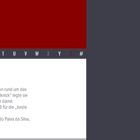
T
U
V
W
X
Y
Z
#
ion rund um das
knick“ legte sie
r damit
8 für die „beste
do Paiva da Silva,