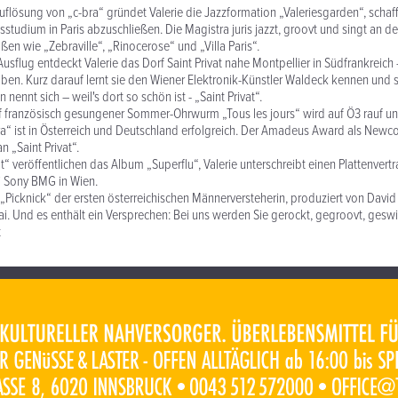
flösung von „c-bra“ gründet Valerie die Jazzformation „Valeriesgarden“, schaff
Jusstudium in Paris abzuschließen. Die Magistra juris jazzt, groovt und singt an de
ßen wie „Zebraville“, „Rinocerose“ und „Villa Paris“.
usflug entdeckt Valerie das Dorf Saint Privat nahe Montpellier in Südfrankreich
ben. Kurz darauf lernt sie den Wiener Elektronik-Künstler Waldeck kennen und st
 nennt sich – weil's dort so schön ist - „Saint Privat“.
f französisch gesungener Sommer-Ohrwurm „Tous les jours“ wird auf Ö3 rauf und
a“ ist in Österreich und Deutschland erfolgreich. Der Amadeus Award als Newc
n „Saint Privat“.
t“ veröffentlichen das Album „Superflu“, Valerie unterschreibt einen Plattenvertr
i Sony BMG in Wien.
Picknick“ der ersten österreichischen Männerversteherin, produziert von David
ai. Und es enthält ein Versprechen: Bei uns werden Sie gerockt, gegroovt, geswi
t