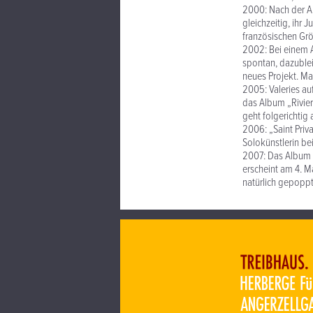
2000: Nach der Au
gleichzeitig, ihr 
französischen Grö
2002: Bei einem A
spontan, dazublei
neues Projekt. Man
2005: Valeries au
das Album „Rivier
geht folgerichtig a
2006: „Saint Priva
Solokünstlerin be
2007: Das Album „
erscheint am 4. M
natürlich gepopp