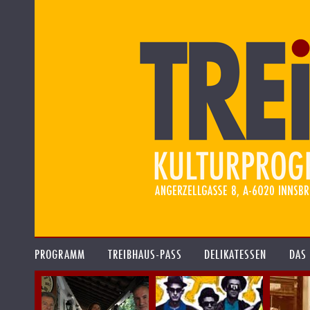
PROGRAMM
TREIBHAUS-PASS
DELIKATESSEN
DAS