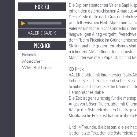
Die Diplomatentochter Valerie Sajdik spr
HÖR ZU
erhielt den österreichischen Amadeus-A
Decke"; sie dufte nach Gras und ein bi
pendelt zwischen Herb Alpert und Jame
Valeries kindliche, nicht sonderlich in
VALERIE SAJDIK
langweiligen Alltag vorgeht. "Verschwe
denn "beim Picknick im Grünen entsche
PICKNICK
Stellungnahme gegen Terrorismus sind 
reichen zur Abhandlung der ansonsten 
Picknick
Mann, der wie mein Papa ist/Ich find ke
Maedchen
Wien Bei Nacht
CD Kritik
VALERIE bittet mit ihrem ersten Solo-A
Lehnen Sie sich zurück und sehen Sie zu
Schuhe aus. Lassen Sie die Dame mit de
Harmonisches dabei.
Die Zeit ist genau richtig für die mehr
Angst vor bösen Tieren, aber mit Charme
Ränge der österreichischen Charts gesun
Musikalische Feinkost hat sie in ihrem 
Und 14 Freunde, die besten, die sie hat:
ist der letzte Text, den die österreichi