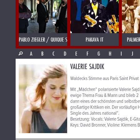
PABLO ZIEGLER / QUIQUE SINESI
PAKAVA IT
PALMER
A
B
C
D
E
F
G
H
I
J
VALERIE SAJDIK
Waldecks Stimme aus Paris Saint Priva
Mit „Mädchen“ polarisierte Valerie Saj
ewige Thema Frau & Mann und blieb 2 Mo
dann eines der schönsten und selbstbe
großartige Kritiken ein. Der vorläufig
Single des Jahres national“.
Besetzung: Vocals: Valerie Sajdik, E-Git
Keys: David Bronner, Violine: Klemens 