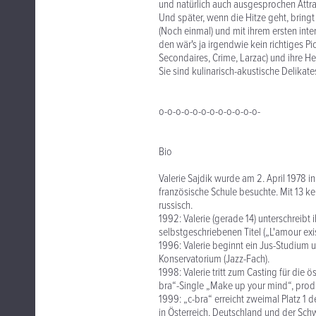
und natürlich auch ausgesprochen Attrak
Und später, wenn die Hitze geht, bringt
(Noch einmal) und mit ihrem ersten int
den wär's ja irgendwie kein richtiges Pi
Secondaires, Crime, Larzac) und ihre He
Sie sind kulinarisch-akustische Delikat
o-o-o-o-o-o-o-o-o-o-o-o-
Bio
Valerie Sajdik wurde am 2. April 1978 i
französische Schule besuchte. Mit 13 keh
russisch.
1992: Valerie (gerade 14) unterschreibt 
selbstgeschriebenen Titel („L'amour exis
1996: Valerie beginnt ein Jus-Studium
Konservatorium (Jazz-Fach).
1998: Valerie tritt zum Casting für die 
bra“-Single „Make up your mind“, produ
1999: „c-bra“ erreicht zweimal Platz 1 
in Österreich, Deutschland und der Sch