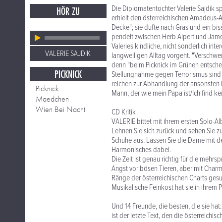
Die Diplomatentochter Valerie Sajdik spr
HÖR ZU
erhielt den österreichischen Amadeus-A
Decke"; sie dufte nach Gras und ein bi
pendelt zwischen Herb Alpert und Jame
Valeries kindliche, nicht sonderlich in
VALERIE SAJDIK
langweiligen Alltag vorgeht. "Verschwe
denn "beim Picknick im Grünen entsche
PICKNICK
Stellungnahme gegen Terrorismus sind 
reichen zur Abhandlung der ansonsten 
Picknick
Mann, der wie mein Papa ist/Ich find ke
Maedchen
Wien Bei Nacht
CD Kritik
VALERIE bittet mit ihrem ersten Solo-A
Lehnen Sie sich zurück und sehen Sie zu
Schuhe aus. Lassen Sie die Dame mit de
Harmonisches dabei.
Die Zeit ist genau richtig für die mehr
Angst vor bösen Tieren, aber mit Charme
Ränge der österreichischen Charts gesun
Musikalische Feinkost hat sie in ihrem 
Und 14 Freunde, die besten, die sie hat:
ist der letzte Text, den die österreichi