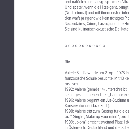
und natürlich auch ausgesprochen Attrak
Und später, wenn die Hitze geht, bringt
(Noch einmal) und mit ihrem ersten int
den wär's ja irgendwie kein richtiges Pi
Secondaires, Crime, Larzac) und ihre He
Sie sind kulinarisch-akustische Delikat
o-o-o-o-o-o-o-o-o-o-o-o-
Bio
Valerie Sajdik wurde am 2. April 1978 i
französische Schule besuchte. Mit 13 keh
russisch.
1992: Valerie (gerade 14) unterschreibt 
selbstgeschriebenen Titel („L'amour exis
1996: Valerie beginnt ein Jus-Studium
Konservatorium (Jazz-Fach).
1998: Valerie tritt zum Casting für die 
bra“-Single „Make up your mind“, produ
1999: „c-bra“ erreicht zweimal Platz 1 
in Österreich, Deutschland und der Sch