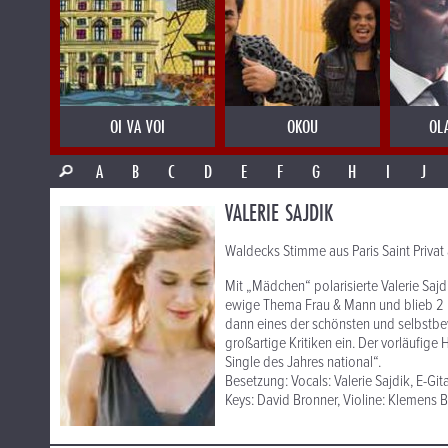
OI VA VOI
OKOU
OL
A
B
C
D
E
F
G
H
I
J
VALERIE SAJDIK
Waldecks Stimme aus Paris Saint Priva
Mit „Mädchen“ polarisierte Valerie Saj
ewige Thema Frau & Mann und blieb 2 Mo
dann eines der schönsten und selbstbe
großartige Kritiken ein. Der vorläufig
Single des Jahres national“.
Besetzung: Vocals: Valerie Sajdik, E-Git
Keys: David Bronner, Violine: Klemens 