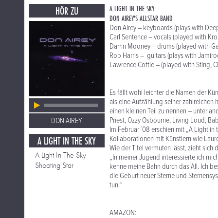
A LIGHT IN THE SKY
HÖR ZU
DON AIREY'S ALLSTAR BAND
Don Airey – keyboards (plays with Deep
Carl Sentence – vocals (played with Krok
Darrin Mooney – drums (played with Ga
Rob Harris – guitars (plays with Jamiro
Lawrence Cottle – (played with Sting, Ch
Es fällt wohl leichter die Namen der Kün
als eine Aufzählung seiner zahlreichen
einen kleinen Teil zu nennen – unter a
Priest, Ozzy Osbourne, Living Loud, Ba
DON AIREY
Im Februar ´08 erschien mit „A Light i
A LIGHT IN THE SKY
Kollaborationen mit Künstlern wie Lauren
Wie der Titel vermuten lässt, zieht si
A Light In The Sky
„In meiner Jugend interessierte ich mic
Shooting Star
kenne meine Bahn durch das All. Ich b
die Geburt neuer Sterne und Sternensys
tun.“
AMAZON: