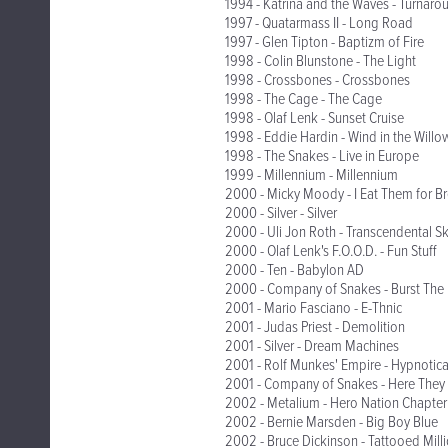
1994 - Katrina and the Waves - Turnaro
1997 - Quatarmass II - Long Road
1997 - Glen Tipton - Baptizm of Fire
1998 - Colin Blunstone - The Light
1998 - Crossbones - Crossbones
1998 - The Cage - The Cage
1998 - Olaf Lenk - Sunset Cruise
1998 - Eddie Hardin - Wind in the Willows
1998 - The Snakes - Live in Europe
1999 - Millennium - Millennium
2000 - Micky Moody - I Eat Them for Br
2000 - Silver - Silver
2000 - Uli Jon Roth - Transcendental Sk
2000 - Olaf Lenk's F.O.O.D. - Fun Stuff
2000 - Ten - Babylon AD
2000 - Company of Snakes - Burst The
2001 - Mario Fasciano - E-Thnic
2001 - Judas Priest - Demolition
2001 - Silver - Dream Machines
2001 - Rolf Munkes' Empire - Hypnotic
2001 - Company of Snakes - Here They
2002 - Metalium - Hero Nation Chapter
2002 - Bernie Marsden - Big Boy Blue
2002 - Bruce Dickinson - Tattooed Milli