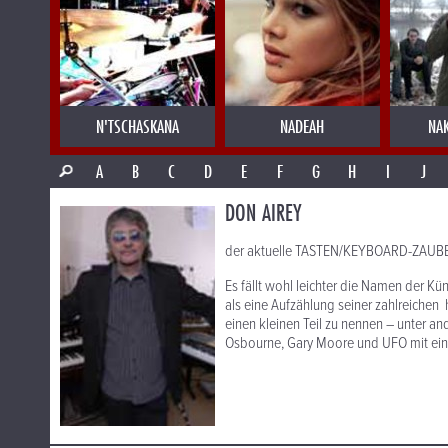
N'TSCHASKANA
NADEAH
NA
A
B
C
D
E
F
G
H
I
J
DON AIREY
der aktuelle TASTEN/KEYBOARD-ZAUB
Es fällt wohl leichter die Namen der Kün
als eine Aufzählung seiner zahlreichen
einen kleinen Teil zu nennen – unter an
Osbourne, Gary Moore und UFO mit ein. 