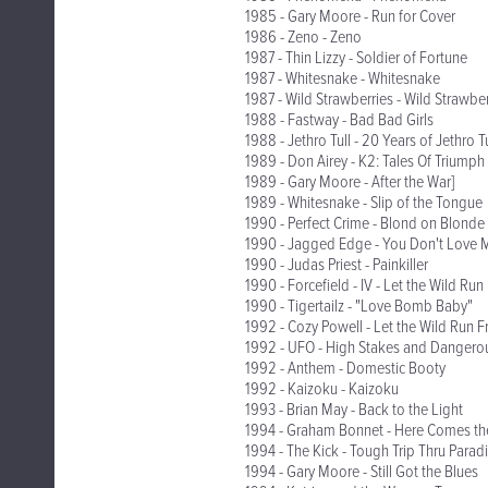
1985 - Gary Moore - Run for Cover
1986 - Zeno - Zeno
1987 - Thin Lizzy - Soldier of Fortune
1987 - Whitesnake - Whitesnake
1987 - Wild Strawberries - Wild Strawber
1988 - Fastway - Bad Bad Girls
1988 - Jethro Tull - 20 Years of Jethro Tu
1989 - Don Airey - K2: Tales Of Triump
1989 - Gary Moore - After the War]
1989 - Whitesnake - Slip of the Tongue
1990 - Perfect Crime - Blond on Blonde
1990 - Jagged Edge - You Don't Love 
1990 - Judas Priest - Painkiller
1990 - Forcefield - IV - Let the Wild Run
1990 - Tigertailz - "Love Bomb Baby"
1992 - Cozy Powell - Let the Wild Run F
1992 - UFO - High Stakes and Danger
1992 - Anthem - Domestic Booty
1992 - Kaizoku - Kaizoku
1993 - Brian May - Back to the Light
1994 - Graham Bonnet - Here Comes th
1994 - The Kick - Tough Trip Thru Parad
1994 - Gary Moore - Still Got the Blues