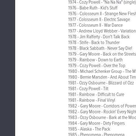
1974 - Cozy Powell - "Na Na Na" (single)
1976 - Babe Ruth - Kid's Stuff
1976 - Colosseum II - Strange New Fles
1977 - Colosseum II - Electric Savage
1977 - Colosseum II - War Dance
1977 - Andrew Lloyd Webber - Variation
1978 - Jim Rafferty - Don't Talk Back
1978 - Strife - Back to Thunder
1978 - Black Sabbath - Never Say Die!
1979 - Gary Moore - Back on the Streets
1979 - Rainbow - Down to Earth
1979 - Cozy Powell - Over the Top
1980 - Michael Schenker Group - The M
1980 - Bernie Marsden - And About Ti
1981 - Ozzy Osbourne - Blizzard of Ozz
1981 - Cozy Powell - Tilt
1981 - Rainbow - Difficult to Cure
1981 - Rainbow - Final Vinyl
1982 - Gary Moore - Corridors of Power
1982 - Gary Moore - Rockin' Every Nigh
1983 - Ozzy Osbourne - Bark at the Mo
1984 - Gary Moore - Dirty Fingers
1985 - Alaska - The Pack
1985 - Phenomena - Phenomena