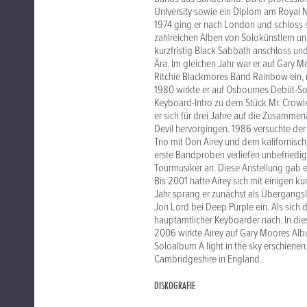
University sowie ein Diplom am Royal N
1974 ging er nach London und schloss 
zahlreichen Alben von Solokünstlern u
kurzfristig Black Sabbath anschloss un
Ära. Im gleichen Jahr war er auf Gary 
Ritchie Blackmores Band Rainbow ein, mi
1980 wirkte er auf Osbournes Debüt-So
Keyboard-Intro zu dem Stück Mr. Crowle
er sich für drei Jahre auf die Zusamme
Devil hervorgingen. 1986 versuchte der
Trio mit Don Airey und dem kalifornisc
erste Bandproben verliefen unbefriedige
Tourmusiker an. Diese Anstellung gab 
Bis 2001 hatte Airey sich mit einigen
Jahr sprang er zunächst als Übergangs
Jon Lord bei Deep Purple ein. Als sich 
hauptamtlicher Keyboarder nach. In di
2006 wirkte Airey auf Gary Moores Albu
Soloalbum A light in the sky erschienen
Cambridgeshire in England.
DISKOGRAFIE