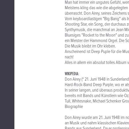
Man hat immer ein ungutes Gefühl, wen
Meistens kling das wie die abgelegte
überrascht. Don Airey, seines Zeichens s
Vom keyboardlastigen "Big Bang" als In
Shooting Star, ein Song, der durchaus 
Synthymusik, die manchmal an Jean Mich
Bluesiges "Rocket to the Moon" und zu g
ein Meister der Hammond Orgel. Die So
Die Musik bleibt im Ohr kleben.
Anscheinend ist Deep Puple für die Musi
nach!
Alles in allem ein absolut tolles Albu
WIKIPEDIA:
Don Airey (* 21. Juni 1948 in Sunderland
Hard-Rock-Band Deep Purple, wo er als
In seiner langen, und überaus produktive
bereits mit Bands und Künstlern wie Oz
Tull, Whitesnake, Michael Schenker Gr
Biographie
Don Airey wurde am 21. Juni 1948 im no
an Musik und nahm klassischen Klavierun
Bands aus Sunderland. Da er professio