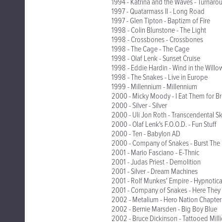
1994 - Katrina and the Waves - Turnaro
1997 - Quatarmass II - Long Road
1997 - Glen Tipton - Baptizm of Fire
1998 - Colin Blunstone - The Light
1998 - Crossbones - Crossbones
1998 - The Cage - The Cage
1998 - Olaf Lenk - Sunset Cruise
1998 - Eddie Hardin - Wind in the Willows
1998 - The Snakes - Live in Europe
1999 - Millennium - Millennium
2000 - Micky Moody - I Eat Them for Br
2000 - Silver - Silver
2000 - Uli Jon Roth - Transcendental Sk
2000 - Olaf Lenk's F.O.O.D. - Fun Stuff
2000 - Ten - Babylon AD
2000 - Company of Snakes - Burst The
2001 - Mario Fasciano - E-Thnic
2001 - Judas Priest - Demolition
2001 - Silver - Dream Machines
2001 - Rolf Munkes' Empire - Hypnotic
2001 - Company of Snakes - Here They
2002 - Metalium - Hero Nation Chapter
2002 - Bernie Marsden - Big Boy Blue
2002 - Bruce Dickinson - Tattooed Milli