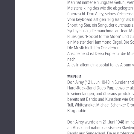
Man hat immer ein ungutes Gefühl, wen
Meistens kling das wie die abgelegte
überrascht. Don Airey, seines Zeichens s
Vom keyboardlastigen "Big Bang" als In
Shooting Star, ein Song, der durchaus 
Synthymusik, die manchmal an Jean Mich
Bluesiges "Rocket to the Moon" und zu g
ein Meister der Hammond Orgel. Die So
Die Musik bleibt im Ohr kleben.
Anscheinend ist Deep Puple für die Musi
nach!
Alles in allem ein absolut tolles Albu
WIKIPEDIA:
Don Airey (* 21. Juni 1948 in Sunderland
Hard-Rock-Band Deep Purple, wo er als
In seiner langen, und überaus produktive
bereits mit Bands und Künstlern wie Oz
Tull, Whitesnake, Michael Schenker Gr
Biographie
Don Airey wurde am 21. Juni 1948 im no
an Musik und nahm klassischen Klavierun
Bands aus Sunderland. Da er professio