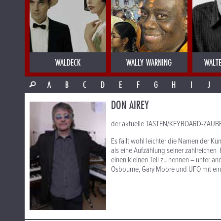
WALDECK
WALLY WARNING
WALT
A
B
C
D
E
F
G
H
I
J
DON AIREY
der aktuelle TASTEN/KEYBOARD-ZAUB
Es fällt wohl leichter die Namen der Kün
als eine Aufzählung seiner zahlreichen
einen kleinen Teil zu nennen – unter an
Osbourne, Gary Moore und UFO mit ein. 