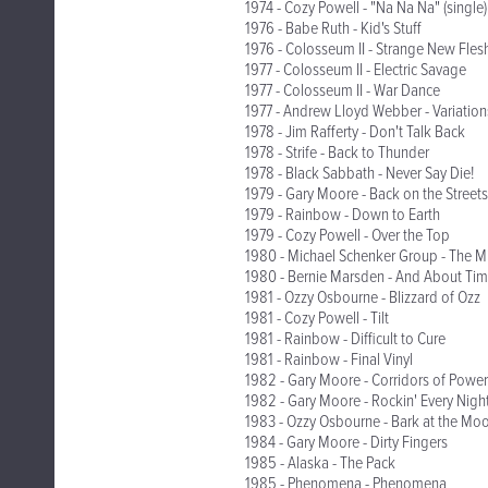
1974 - Cozy Powell - "Na Na Na" (single)
1976 - Babe Ruth - Kid's Stuff
1976 - Colosseum II - Strange New Fles
1977 - Colosseum II - Electric Savage
1977 - Colosseum II - War Dance
1977 - Andrew Lloyd Webber - Variation
1978 - Jim Rafferty - Don't Talk Back
1978 - Strife - Back to Thunder
1978 - Black Sabbath - Never Say Die!
1979 - Gary Moore - Back on the Streets
1979 - Rainbow - Down to Earth
1979 - Cozy Powell - Over the Top
1980 - Michael Schenker Group - The M
1980 - Bernie Marsden - And About Ti
1981 - Ozzy Osbourne - Blizzard of Ozz
1981 - Cozy Powell - Tilt
1981 - Rainbow - Difficult to Cure
1981 - Rainbow - Final Vinyl
1982 - Gary Moore - Corridors of Power
1982 - Gary Moore - Rockin' Every Nigh
1983 - Ozzy Osbourne - Bark at the Mo
1984 - Gary Moore - Dirty Fingers
1985 - Alaska - The Pack
1985 - Phenomena - Phenomena