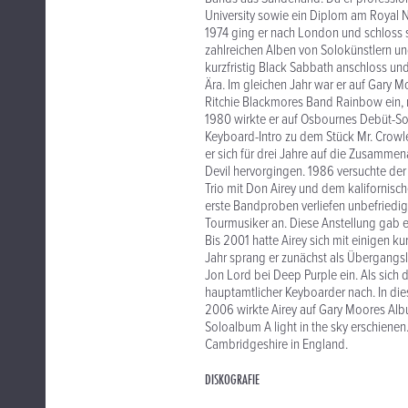
University sowie ein Diplom am Royal N
1974 ging er nach London und schloss 
zahlreichen Alben von Solokünstlern u
kurzfristig Black Sabbath anschloss un
Ära. Im gleichen Jahr war er auf Gary 
Ritchie Blackmores Band Rainbow ein, mi
1980 wirkte er auf Osbournes Debüt-So
Keyboard-Intro zu dem Stück Mr. Crowle
er sich für drei Jahre auf die Zusamme
Devil hervorgingen. 1986 versuchte der
Trio mit Don Airey und dem kalifornisc
erste Bandproben verliefen unbefriedige
Tourmusiker an. Diese Anstellung gab 
Bis 2001 hatte Airey sich mit einigen
Jahr sprang er zunächst als Übergangs
Jon Lord bei Deep Purple ein. Als sich 
hauptamtlicher Keyboarder nach. In di
2006 wirkte Airey auf Gary Moores Albu
Soloalbum A light in the sky erschienen
Cambridgeshire in England.
DISKOGRAFIE