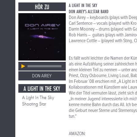
A LIGHT IN THE SKY
HÖR ZU
DON AIREY'S ALLSTAR BAND
Don Airey – keyboards (plays with Deep
Carl Sentence – vocals (played with Krok
Darrin Mooney – drums (played with Ga
Rob Harris – guitars (plays with Jamiro
Lawrence Cottle – (played with Sting, Ch
Es fällt wohl leichter die Namen der Kün
als eine Aufzählung seiner zahlreichen
einen kleinen Teil zu nennen – unter a
Priest, Ozzy Osbourne, Living Loud, Ba
DON AIREY
Im Februar ´08 erschien mit „A Light i
A LIGHT IN THE SKY
Kollaborationen mit Künstlern wie Lauren
Wie der Titel vermuten lässt, zieht si
A Light In The Sky
„In meiner Jugend interessierte ich mic
Shooting Star
kenne meine Bahn durch das All. Ich b
die Geburt neuer Sterne und Sternensys
tun.“
AMAZON: