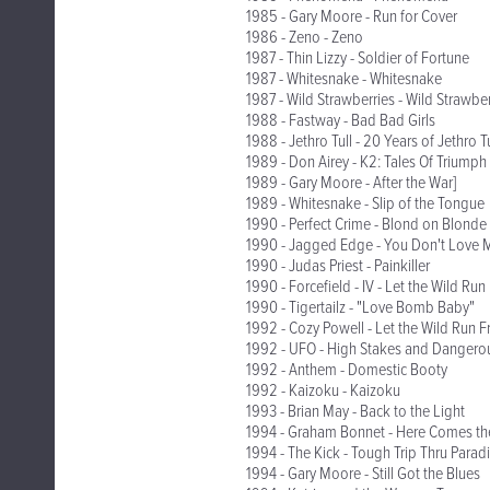
1985 - Gary Moore - Run for Cover
1986 - Zeno - Zeno
1987 - Thin Lizzy - Soldier of Fortune
1987 - Whitesnake - Whitesnake
1987 - Wild Strawberries - Wild Strawber
1988 - Fastway - Bad Bad Girls
1988 - Jethro Tull - 20 Years of Jethro Tu
1989 - Don Airey - K2: Tales Of Triump
1989 - Gary Moore - After the War]
1989 - Whitesnake - Slip of the Tongue
1990 - Perfect Crime - Blond on Blonde
1990 - Jagged Edge - You Don't Love 
1990 - Judas Priest - Painkiller
1990 - Forcefield - IV - Let the Wild Run
1990 - Tigertailz - "Love Bomb Baby"
1992 - Cozy Powell - Let the Wild Run F
1992 - UFO - High Stakes and Danger
1992 - Anthem - Domestic Booty
1992 - Kaizoku - Kaizoku
1993 - Brian May - Back to the Light
1994 - Graham Bonnet - Here Comes th
1994 - The Kick - Tough Trip Thru Parad
1994 - Gary Moore - Still Got the Blues