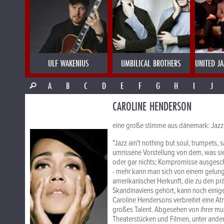
ULF WAKENIUS
UMBILICAL BROTHERS
UNITED J
A
B
C
D
E
F
G
H
I
J
CAROLINE HENDERSON
eine große stimme aus dänemark: Jazz
"Jazz ain't nothing but soul, trumpets,
umrissene Vorstellung von dem, was sie t
oder gar nichts; Kompromisse ausgesch
- mehr kann man sich von einem gelu
amerikanischer Herkunft, die zu den p
Skandinaviens gehört, kann noch einig
Caroline Hendersons verbreitet eine At
großes Talent. Abgesehen von ihrer mus
Theaterstücken und Filmen, unter ande