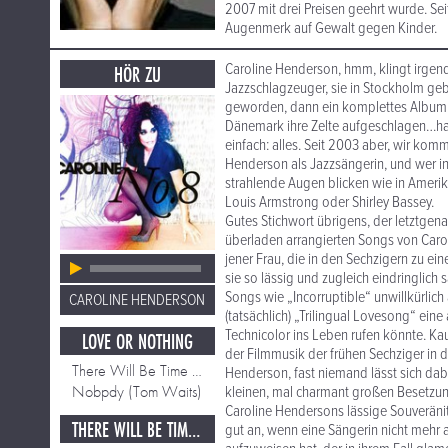
2007 mit drei Preisen geehrt wurde. Sei
Augenmerk auf Gewalt gegen Kinder.
Caroline Henderson, hmm, klingt irgend
HÖR ZU
Jazzschlagzeuger, sie in Stockholm ge
geworden, dann ein komplettes Album 
Dänemark ihre Zelte aufgeschlagen…halt
einfach: alles. Seit 2003 aber, wir komm
Henderson als Jazzsängerin, und wer in
strahlende Augen blicken wie in Amer
Louis Armstrong oder Shirley Bassey.
Gutes Stichwort übrigens, der letztge
überladen arrangierten Songs von Carol
jener Frau, die in den Sechzigern zu e
sie so lässig und zugleich eindringlic
Songs wie „Incorruptible“ unwillkürlic
CAROLINE HENDERSON
(tatsächlich) „Trilingual Lovesong“ ei
Technicolor ins Leben rufen könnte. K
LOVE OR NOTHING
der Filmmusik der frühen Sechziger in d
There Will Be Time Enough for Rocking When We're O
Henderson, fast niemand lässt sich dabe
Nobpdy (Tom Waits)
kleinen, mal charmant großen Besetzun
Caroline Hendersons lässige Souveränitä
THERE WILL BE TIME ENOUGH FOR ROCKING WHEN WE'RE O
gut an, wenn eine Sängerin nicht mehr 