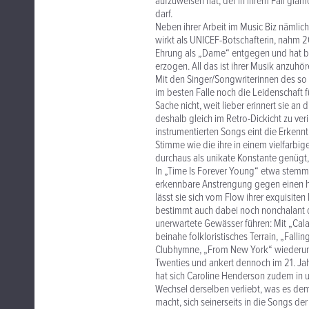
aufzuweisen hat, der in ihrem Fall gl
darf.
Neben ihrer Arbeit im Music Biz nämlic
wirkt als UNICEF-Botschafterin, nahm 2
Ehrung als „Dame“ entgegen und hat b
erzogen. All das ist ihrer Musik anzuhör
Mit den Singer/Songwriterinnen des so
im besten Falle noch die Leidenschaft 
Sache nicht, weit lieber erinnert sie an
deshalb gleich im Retro-Dickicht zu veri
instrumentierten Songs eint die Erkenn
Stimme wie die ihre in einem vielfarbi
durchaus als unikate Konstante genügt
In „Time Is Forever Young“ etwa stemm
erkennbare Anstrengung gegen einen h
lässt sie sich vom Flow ihrer exquisite
bestimmt auch dabei noch nonchalant 
unerwartete Gewässer führen: Mit „Cal
beinahe folkloristisches Terrain, „Fallin
Clubhymne, „From New York“ wiederum r
Twenties und ankert dennoch im 21. J
hat sich Caroline Henderson zudem in
Wechsel derselben verliebt, was es dem
macht, sich seinerseits in die Songs der