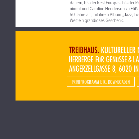
dauern, bis der Rest Europas, bis der R
nimmt und Caroline Henderson zu Füßen
50 Jahre alt, mit ihrem Album „Jazz, L
Welt ein grandioses Geschenk.
PRINTPROGRAMM ETC. DOWNLOADEN