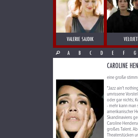
VALERIE SAJDIK
VELOJET
A
B
C
D
E
F
G
CAROLINE HE
eine große stimm
"Jazz ain't nothin
umrissene Vorstell
oder gar nichts; 
- mehr kann man 
amerikanischer H
Skandinaviens geh
Caroline Henderso
großes Talent. Ab
Theaterstücken un