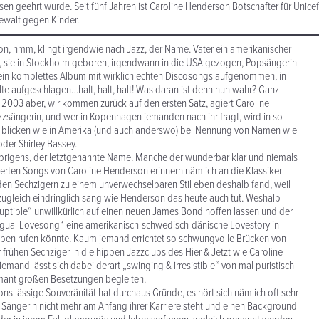
isen geehrt wurde. Seit fünf Jahren ist Caroline Henderson Botschafter für Unic
walt gegen Kinder.
n, hmm, klingt irgendwie nach Jazz, der Name. Vater ein amerikanischer
, sie in Stockholm geboren, irgendwann in die USA gezogen, Popsängerin
in komplettes Album mit wirklich echten Discosongs aufgenommen, in
te aufgeschlagen…halt, halt, halt! Was daran ist denn nun wahr? Ganz
it 2003 aber, wir kommen zurück auf den ersten Satz, agiert Caroline
zsängerin, und wer in Kopenhagen jemanden nach ihr fragt, wird in so
 blicken wie in Amerika (und auch anderswo) bei Nennung von Namen wie
der Shirley Bassey.
übrigens, der letztgenannte Name. Manche der wunderbar klar und niemals
erten Songs von Caroline Henderson erinnern nämlich an die Klassiker
n den Sechzigern zu einem unverwechselbaren Stil eben deshalb fand, weil
 zugleich eindringlich sang wie Henderson das heute auch tut. Weshalb
uptible“ unwillkürlich auf einen neuen James Bond hoffen lassen und der
ilingual Lovesong“ eine amerikanisch-schwedisch-dänische Lovestory in
eben rufen könnte. Kaum jemand errichtet so schwungvolle Brücken von
 frühen Sechziger in die hippen Jazzclubs des Hier & Jetzt wie Caroline
emand lässt sich dabei derart „swinging & irresistible“ von mal puristisch
rmant großen Besetzungen begleiten.
ns lässige Souveränität hat durchaus Gründe, es hört sich nämlich oft sehr
 Sängerin nicht mehr am Anfang ihrer Karriere steht und einen Background