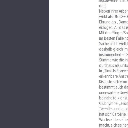
aufzuweisen hat, 
darf.
Neben ihrer Arbei
wirkt als UNICEF-
Ehrung als „Dame
erzogen. All das i
Mit den Singer/So
im besten Falle n
Sache nicht, weit 
deshalb gleich im 
instrumentierten 
Stimme wie die ih
durchaus als uni
In „Time Is Fore
erkennbare Anstr
lässt sie sich vo
bestimmt auch da
unerwartete Gewäs
beinahe folklorist
Clubhymne, „From
Twenties und ank
hat sich Carolin
Wechsel derselben
macht, sich seiner