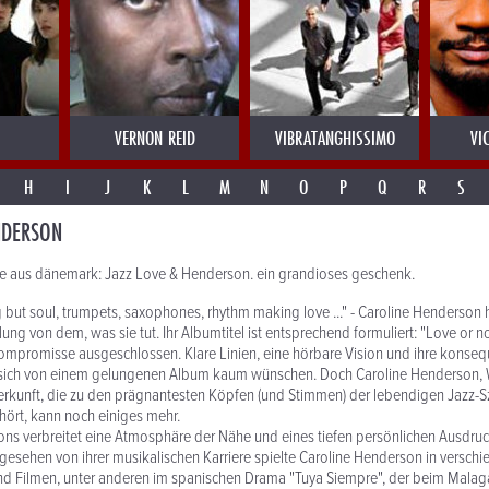
VERNON REID
VIBRATANGHISSIMO
VI
H
I
J
K
L
M
N
O
P
Q
R
S
NDERSON
e aus dänemark: Jazz Love & Henderson. ein grandioses geschenk.
g but soul, trumpets, saxophones, rhythm making love ..." - Caroline Henderson h
ung von dem, was sie tut. Ihr Albumtitel ist entsprechend formuliert: "Love or no
Kompromisse ausgeschlossen. Klare Linien, eine hörbare Vision und ihre kons
sich von einem gelungenen Album kaum wünschen. Doch Caroline Henderson, 
erkunft, die zu den prägnantesten Köpfen (und Stimmen) der lebendigen Jazz-
ört, kann noch einiges mehr.
ns verbreitet eine Atmosphäre der Nähe und eines tiefen persönlichen Ausdruc
gesehen von ihrer musikalischen Karriere spielte Caroline Henderson in versch
d Filmen, unter anderen im spanischen Drama "Tuya Siempre", der beim Malaga