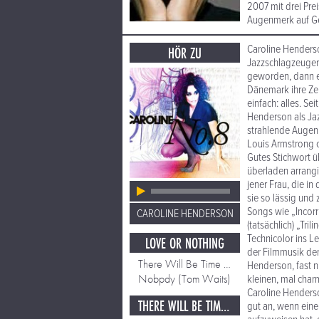
2007 mit drei Pre
Augenmerk auf Ge
Caroline Henderso
HÖR ZU
Jazzschlagzeuger
geworden, dann e
Dänemark ihre Zel
einfach: alles. Se
Henderson als Jaz
strahlende Augen
Louis Armstrong o
Gutes Stichwort 
überladen arrangi
jener Frau, die i
sie so lässig und
Songs wie „Incorr
CAROLINE HENDERSON
(tatsächlich) „Tr
Technicolor ins L
LOVE OR NOTHING
der Filmmusik der
There Will Be Time Enough for Rocking When We're O
Henderson, fast ni
Nobpdy (Tom Waits)
kleinen, mal cha
Caroline Henderso
THERE WILL BE TIME ENOUGH FOR ROCKING WHEN WE'RE O
gut an, wenn eine