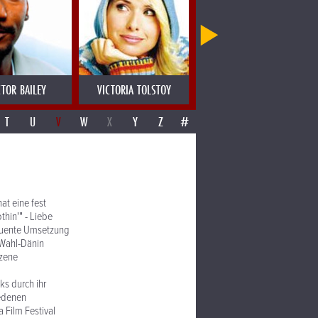
CTOR BAILEY
VICTORIA TOLSTOY
VIENNA ART ORCHESTRA
T
U
V
W
X
Y
Z
#
at eine fest
thin'" - Liebe
equente Umsetzung
Wahl-Dänin
Szene
ks durch ihr
iedenen
 Film Festival