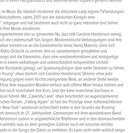
der in ihrem Fall glamourös und lebenserfahren zugleich genannt werden
t im Music Biz nämlich moderiert die stilsichere Lady eigene TVSendungen,
Botschafterin, nahm 2011 von der dänischen Königin eine
“ entgegen und hat bestimmt auch nicht so ganz nebenbei drei Söhne
st ihrer Musik anzuhören.
ngwriterinnen des so genannten Nu Jazz teilt Caroline Henderson wenig,
och die Leidenschaft fürs Singen. Modernistische Verbeugungen sind ihre
lieber erinnert sie an die Geniestreiche eines Henry Mancini, ohne sich
Retro-Dickicht zu verirren. Ihre so variantenreich gestalteten und
Songs eint die Erkenntnis, dass eine wiedererkennbare und einzigartige
re in einem vielfarbigen und unterschiedlich temperierten Umfeld
kate Konstante genügt, um Spannungsbögen über weite Strecken zu führen.
ver Young“ etwa stemmt sich Caroline Hendersons Stimme ohne jede
engung gegen einen höchst zwingenden Beat, an anderer Stelle wieder
m Flow ihrer exquisiten Musiker einfach aufs offene Meer hinaus treiben und
bei noch nonchalant den Kurs. Und der kann manchmal durchaus in
ser führen: Mit „Calamity Lane“ etwa beschreitet sie augenzwinkernd
isches Terrain, „Falling Again“ ist fast der Prototyp einer mitternächtlichen
 New York“ wiederum recherchiert heiter in den Sounds der Roaring
ert dennoch im 21. Jahrhundert. Gemeinsam mit ihrer wunderbaren Band
e Henderson zudem in ungewöhnliche Rhythmen und in den überraschenden
 verliebt, was es dem geneigten Zuhörer noch ein bisschen leichter
seits in die Songs der Dänin zu verlieben. Es kann nicht mehr wirklich lange