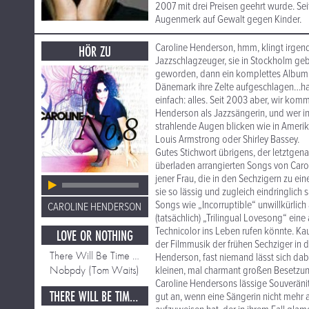
2007 mit drei Preisen geehrt wurde. Sei
Augenmerk auf Gewalt gegen Kinder.
Caroline Henderson, hmm, klingt irgend
HÖR ZU
Jazzschlagzeuger, sie in Stockholm ge
geworden, dann ein komplettes Album 
Dänemark ihre Zelte aufgeschlagen…halt
einfach: alles. Seit 2003 aber, wir komm
Henderson als Jazzsängerin, und wer in
strahlende Augen blicken wie in Amer
Louis Armstrong oder Shirley Bassey.
Gutes Stichwort übrigens, der letztge
überladen arrangierten Songs von Carol
jener Frau, die in den Sechzigern zu e
sie so lässig und zugleich eindringlic
Songs wie „Incorruptible“ unwillkürlic
CAROLINE HENDERSON
(tatsächlich) „Trilingual Lovesong“ ei
Technicolor ins Leben rufen könnte. K
LOVE OR NOTHING
der Filmmusik der frühen Sechziger in d
There Will Be Time Enough for Rocking When We're O
Henderson, fast niemand lässt sich dabe
Nobpdy (Tom Waits)
kleinen, mal charmant großen Besetzun
Caroline Hendersons lässige Souveränitä
THERE WILL BE TIME ENOUGH FOR ROCKING WHEN WE'RE O
gut an, wenn eine Sängerin nicht mehr 