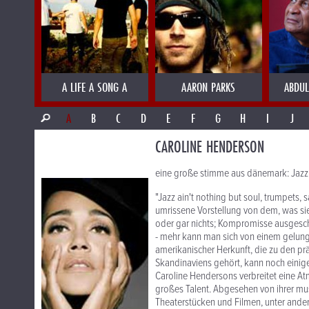
A LIFE A SONG A
AARON PARKS
ABDUL
A
B
C
D
E
F
G
H
I
J
CAROLINE HENDERSON
eine große stimme aus dänemark: Jazz
"Jazz ain't nothing but soul, trumpets,
umrissene Vorstellung von dem, was sie t
oder gar nichts; Kompromisse ausgesch
- mehr kann man sich von einem gelu
amerikanischer Herkunft, die zu den p
Skandinaviens gehört, kann noch einig
Caroline Hendersons verbreitet eine At
großes Talent. Abgesehen von ihrer mus
Theaterstücken und Filmen, unter ande