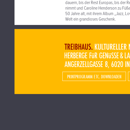
dauern, bis der Rest Europas, bis der R
nimmt und Caroline Henderson zu Füßen
50 Jahre alt, mit ihrem Album „Jazz, L
Welt ein grandioses Geschenk.
PRINTPROGRAMM ETC. DOWNLOADEN