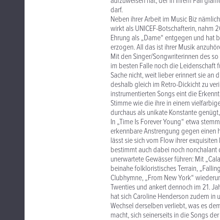
aufzuweisen hat, der in ihrem Fall gl
darf.
Neben ihrer Arbeit im Music Biz nämlic
wirkt als UNICEF-Botschafterin, nahm 2
Ehrung als „Dame“ entgegen und hat b
erzogen. All das ist ihrer Musik anzuhör
Mit den Singer/Songwriterinnen des so
im besten Falle noch die Leidenschaft 
Sache nicht, weit lieber erinnert sie an
deshalb gleich im Retro-Dickicht zu veri
instrumentierten Songs eint die Erkenn
Stimme wie die ihre in einem vielfarbi
durchaus als unikate Konstante genügt
In „Time Is Forever Young“ etwa stemm
erkennbare Anstrengung gegen einen h
lässt sie sich vom Flow ihrer exquisite
bestimmt auch dabei noch nonchalant 
unerwartete Gewässer führen: Mit „Cal
beinahe folkloristisches Terrain, „Fallin
Clubhymne, „From New York“ wiederum r
Twenties und ankert dennoch im 21. J
hat sich Caroline Henderson zudem in
Wechsel derselben verliebt, was es dem
macht, sich seinerseits in die Songs der