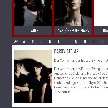
I-WOLF
IAMX / SNEAKER PIMPS
IDA
A
B
C
D
E
F
G
H
I
J
PAROV STELAR
Der Gentleman des Electro-Swing bitte
Der Gentleman des Electro-Swing bitte
Anzug. Parov Stelar aka Marcus Füreder
Dancefloor-Sounds und wohlfeilen Jazz
Globus. Kollege Rainer Trüby eröffnete 
Compilations und ungezählte Remixe er
Jazz House".