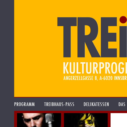
PROGRAMM
TREIBHAUS-PASS
DELIKATESSEN
DAS