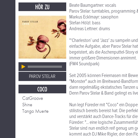
Beate Baumgartner: vocals
HÖR ZU
Parov Stelar: turntables, programming 
Markus Ecklmayr: saxophon
Stefan Hölzl: bass
Andreas Lettner: drums
"‘Charleston’ und ‘Jazz’ zu sampeln un
einfache Aufgabe, aber Parov Stelar hat
begeistert, als die Aschenputtel-Story 
immer größere Dimensionen annimmt.
(FM4 Soundpark)
Seit 2005 können Feiernasen mit Beweg
PAROV STELAR
"Monster" auch im Breitwand-Bandformat
dann regelmäßig ekstatisches Tanzen u
COCO
Denn Parov Stelar & Band gelingt es liv
CatGroove
Shine
Nun legt Füreder mit "Coco" ein Doppe
stilistisch bereits bereist hat: Die p
Tango Muerte
und verstärkt auch Dance-Tracks für die 
Füreder: "... eine logische Zusammenfü
Stelar sind nun endlich reif genug um
kommt auch DJ Mike Rigler, der den Flo