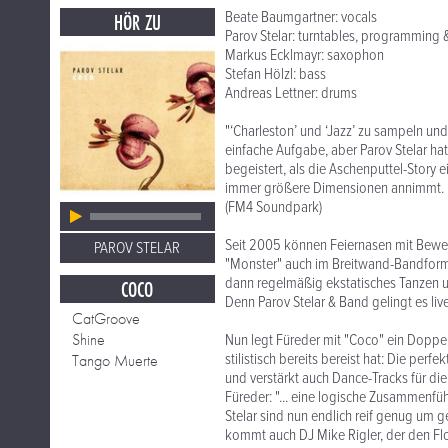
Beate Baumgartner: vocals
HÖR ZU
Parov Stelar: turntables, programming 
Markus Ecklmayr: saxophon
Stefan Hölzl: bass
Andreas Lettner: drums
"‘Charleston’ und ‘Jazz’ zu sampeln un
einfache Aufgabe, aber Parov Stelar hat
begeistert, als die Aschenputtel-Story 
immer größere Dimensionen annimmt.
(FM4 Soundpark)
Seit 2005 können Feiernasen mit Beweg
PAROV STELAR
"Monster" auch im Breitwand-Bandformat
dann regelmäßig ekstatisches Tanzen u
COCO
Denn Parov Stelar & Band gelingt es liv
CatGroove
Shine
Nun legt Füreder mit "Coco" ein Doppe
stilistisch bereits bereist hat: Die p
Tango Muerte
und verstärkt auch Dance-Tracks für die 
Füreder: "... eine logische Zusammenfü
Stelar sind nun endlich reif genug um
kommt auch DJ Mike Rigler, der den Flo