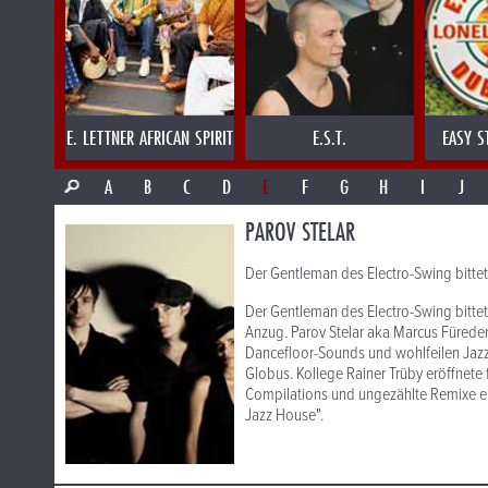
E. LETTNER AFRICAN SPIRIT
E.S.T.
EASY S
A
B
C
D
E
F
G
H
I
J
PAROV STELAR
Der Gentleman des Electro-Swing bitte
Der Gentleman des Electro-Swing bitte
Anzug. Parov Stelar aka Marcus Füreder
Dancefloor-Sounds und wohlfeilen Jazz
Globus. Kollege Rainer Trüby eröffnete 
Compilations und ungezählte Remixe er
Jazz House".