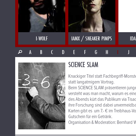
I-WOLF
IAMX / SNEAKER PIMPS
IDA
A
B
C
D
E
F
G
H
I
J
SCIENCE SLAM
Knackiger Titel statt Fachbegriff-Mons
statt langatmigem Vortrag.
Beim SCIENCE SLAM präsentieren junge F
versteht was man macht, warum es ein
des Abends kürt das Publikum via Tisa
ihre Forschung sind dabei unvermeidbar
Karten gibt es um 7.- € im Treibhaus-Vo
Gutschein für ein Getränk.
Organisation & Moderation: Bernhard W