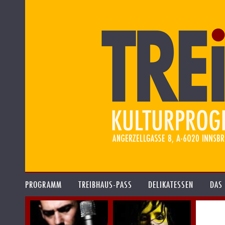
PROGRAMM
TREIBHAUS-PASS
DELIKATESSEN
DAS