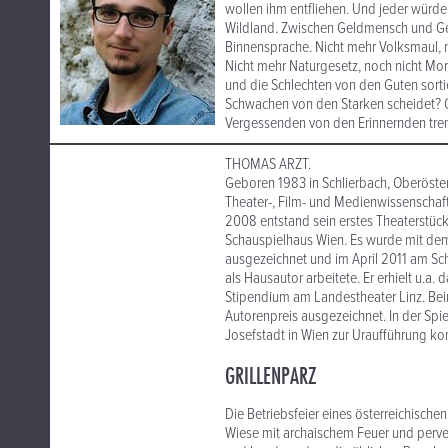
wollen ihm entfliehen. Und jeder würde 
Wildland. Zwischen Geldmensch und Ge
Binnensprache. Nicht mehr Volksmaul, n
Nicht mehr Naturgesetz, noch nicht Mor
und die Schlechten von den Guten sortie
Schwachen von den Starken scheidet? O
Vergessenden von den Erinnernden tren
THOMAS ARZT.
​Geboren 1983 in Schlierbach, Oberöste
Theater-, Film- und Medienwissenschaft
2008 entstand sein erstes Theaterstück
Schauspielhaus Wien. Es wurde mit dem
ausgezeichnet und im April 2011 am Sch
als Hausautor arbeitete. Er erhielt u.
Stipendium am Landestheater Linz. Be
Autorenpreis ausgezeichnet. In der Spie
Josefstadt in Wien zur Uraufführung k
GRILLENPARZ
Die Betriebsfeier eines österreichische
Wiese mit archaischem Feuer und perve