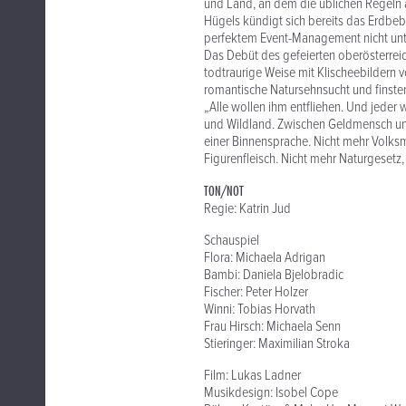
und Land, an dem die üblichen Regeln a
Hügels kündigt sich bereits das Erdbebe
perfektem Event-Management nicht unter
Das Debüt des gefeierten oberösterrei
todtraurige Weise mit Klischeebildern v
romantische Natursehnsucht und finster
„Alle wollen ihm entfliehen. Und jeder w
und Wildland. Zwischen Geldmensch un
einer Binnensprache. Nicht mehr Volksm
Figurenfleisch. Nicht mehr Naturgesetz,
TON/NOT
Regie: Katrin Jud
Schauspiel
Flora: Michaela Adrigan
Bambi: Daniela Bjelobradic
Fischer: Peter Holzer
Winni: Tobias Horvath
Frau Hirsch: Michaela Senn
Stieringer: Maximilian Stroka
Film: Lukas Ladner
Musikdesign: Isobel Cope