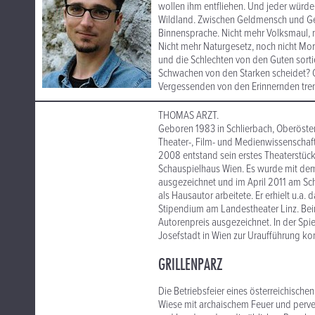
wollen ihm entfliehen. Und jeder würde 
Wildland. Zwischen Geldmensch und Ge
Binnensprache. Nicht mehr Volksmaul, n
Nicht mehr Naturgesetz, noch nicht Mor
und die Schlechten von den Guten sortie
Schwachen von den Starken scheidet? O
Vergessenden von den Erinnernden tren
THOMAS ARZT.
​Geboren 1983 in Schlierbach, Oberöste
Theater-, Film- und Medienwissenschaft
2008 entstand sein erstes Theaterstück
Schauspielhaus Wien. Es wurde mit dem
ausgezeichnet und im April 2011 am Sch
als Hausautor arbeitete. Er erhielt u.
Stipendium am Landestheater Linz. Be
Autorenpreis ausgezeichnet. In der Spie
Josefstadt in Wien zur Uraufführung k
GRILLENPARZ
Die Betriebsfeier eines österreichische
Wiese mit archaischem Feuer und perve