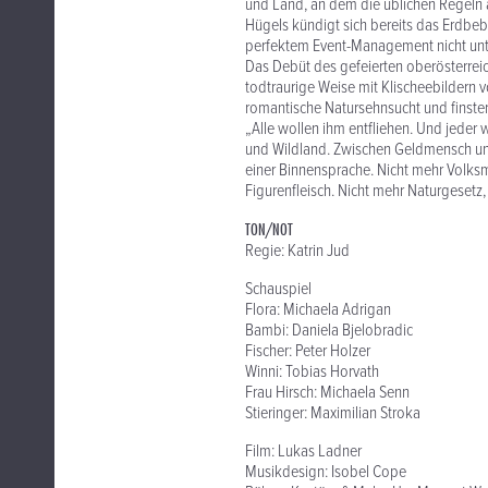
und Land, an dem die üblichen Regeln a
Hügels kündigt sich bereits das Erdbebe
perfektem Event-Management nicht unter
Das Debüt des gefeierten oberösterrei
todtraurige Weise mit Klischeebildern v
romantische Natursehnsucht und finster
„Alle wollen ihm entfliehen. Und jeder w
und Wildland. Zwischen Geldmensch un
einer Binnensprache. Nicht mehr Volksm
Figurenfleisch. Nicht mehr Naturgesetz,
TON/NOT
Regie: Katrin Jud
Schauspiel
Flora: Michaela Adrigan
Bambi: Daniela Bjelobradic
Fischer: Peter Holzer
Winni: Tobias Horvath
Frau Hirsch: Michaela Senn
Stieringer: Maximilian Stroka
Film: Lukas Ladner
Musikdesign: Isobel Cope