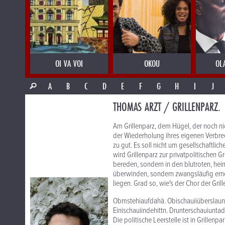
OI VA VOI
OKOU
OL
A
B
C
D
E
F
G
H
I
J
THOMAS ARZT / GRILLENPARZ.
Am Grillenparz, dem Hügel, der noch nic
der Wiederholung ihres eigenen Verbrec
zu gut. Es soll nicht um gesellschaftl
wird Grillenparz zur privatpolitischen 
bereden, sondern in den blutroten, hei
überwinden, sondern zwangsläufig ern
liegen. Grad so, wie's der Chor der Grille
Obmstehiaufdahä. Obischauiiüberslaund
Einischauiindehittn. Drunterschauiun
Die politische Leerstelle ist in Grillen