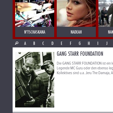
N'TSCHASKANA
NADEAH
NA
A
B
C
D
E
F
G
H
I
J
GANG STARR FOUNDATION
Die GANG STARR FOUNDATION ist ein los
Legende MC Guru oder den ebenso leg
Kollektives sind u.a. Jeru The Damaja, 