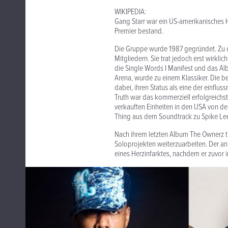
WIKIPEDIA:
Gang Starr war ein US-amerikanische
Premier bestand.
Die Gruppe wurde 1987 gegründet. Zu 
Mitgliedern. Sie trat jedoch erst wirkl
die Single Words I Manifest und das Al
Arena, wurde zu einem Klassiker. Die b
dabei, ihren Status als eine der einflu
Truth war das kommerziell erfolgreic
verkauften Einheiten in den USA von de
Thing aus dem Soundtrack zu Spike Lee
Nach ihrem letzten Album The Ownerz tr
Soloprojekten weiterzuarbeiten. Der an
eines Herzinfarktes, nachdem er zuvor 