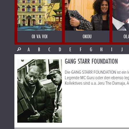
OI VA VOI
OKOU
OL
A
B
C
D
E
F
G
H
I
J
GANG STARR FOUNDATION
Die GANG STARR FOUNDATION ist ein los
Legende MC Guru oder den ebenso leg
Kollektives sind u.a. Jeru The Damaja, 