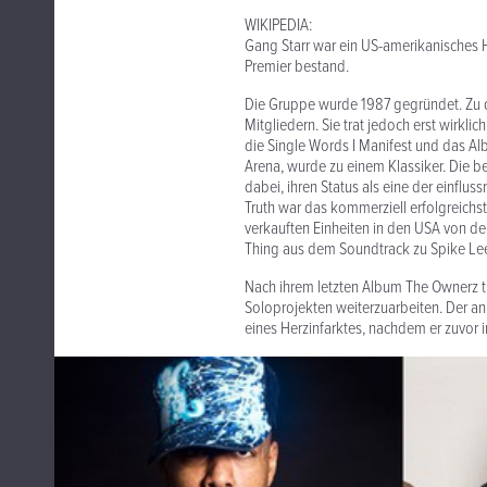
WIKIPEDIA:
Gang Starr war ein US-amerikanische
Premier bestand.
Die Gruppe wurde 1987 gegründet. Zu 
Mitgliedern. Sie trat jedoch erst wirkl
die Single Words I Manifest und das Al
Arena, wurde zu einem Klassiker. Die b
dabei, ihren Status als eine der einflu
Truth war das kommerziell erfolgreic
verkauften Einheiten in den USA von de
Thing aus dem Soundtrack zu Spike Lee
Nach ihrem letzten Album The Ownerz tr
Soloprojekten weiterzuarbeiten. Der an
eines Herzinfarktes, nachdem er zuvor 