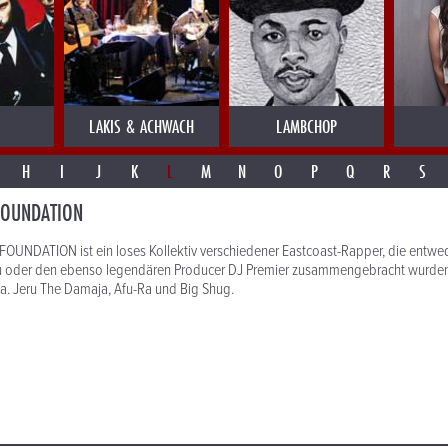
LAKIS & ACHWACH
LAMBCHOP
H
I
J
K
L
M
N
O
P
Q
R
S
FOUNDATION
OUNDATION ist ein loses Kollektiv verschiedener Eastcoast-Rapper, die entwed
oder den ebenso legendären Producer DJ Premier zusammengebracht wurden.
u.a. Jeru The Damaja, Afu-Ra und Big Shug.