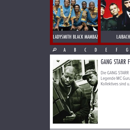
LADYSMITH BLACK MAMBAZO
LAIBACH
A
B
C
D
E
F
G
GANG STARR 
Die GANG STARR F
Legende MC Guru 
Kollektives sind 