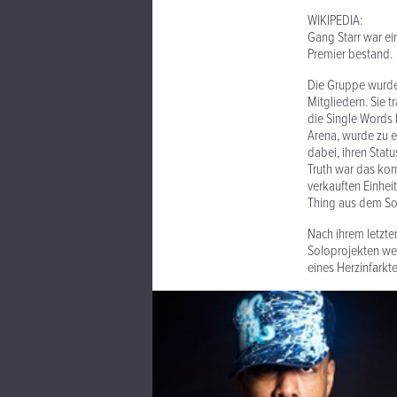
WIKIPEDIA:
Gang Starr war e
Premier bestand.
Die Gruppe wurde
Mitgliedern. Sie 
die Single Words 
Arena, wurde zu e
dabei, ihren Stat
Truth war das ko
verkauften Einhei
Thing aus dem So
Nach ihrem letzte
Soloprojekten wei
eines Herzinfarkt