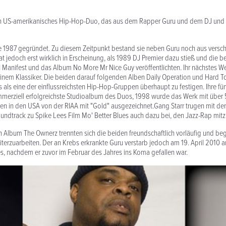
in US-amerikanisches Hip-Hop-Duo, das aus dem Rapper Guru und dem DJ und
 1987 gegründet. Zu diesem Zeitpunkt bestand sie neben Guru noch aus versc
trat jedoch erst wirklich in Erscheinung, als 1989 DJ Premier dazu stieß und di
I Manifest und das Album No More Mr Nice Guy veröffentlichten. Ihr nächstes We
inem Klassiker. Die beiden darauf folgenden Alben Daily Operation und Hard To
us als eine der einflussreichsten Hip-Hop-Gruppen überhaupt zu festigen. Ihre f
mmerziell erfolgreichste Studioalbum des Duos, 1998 wurde das Werk mit über
ten in den USA von der RIAA mit "Gold" ausgezeichnet.Gang Starr trugen mit de
undtrack zu Spike Lees Film Mo' Better Blues auch dazu bei, den Jazz-Rap mi
n Album The Ownerz trennten sich die beiden freundschaftlich vorläufig und be
terzuarbeiten. Der an Krebs erkrankte Guru verstarb jedoch am 19. April 2010 
es, nachdem er zuvor im Februar des Jahres ins Koma gefallen war.