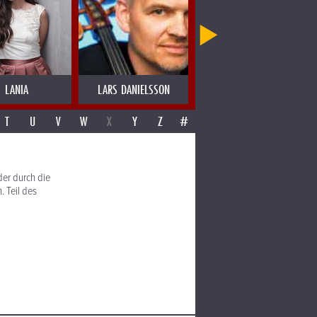
LANIA
LARS DANIELSSON
LAS MIGAS
T
U
V
W
X
Y
Z
#
er durch die
 Teil des