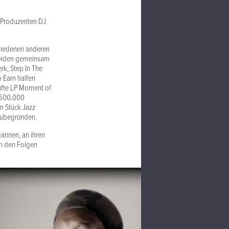
 Produzenten DJ
hiedenen anderen
e beiden gemeinsam
rk, Step In The
 Earn halfen
ünfte LP Moment of
 500.000
m Stück Jazz
tzubegründen.
gannen, an ihren
an den Folgen