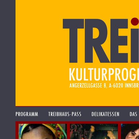
PROGRAMM
TREIBHAUS-PASS
DELIKATESSEN
DAS