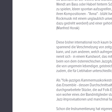
Wendt am Bass oder Haberl hinterm Sch
zu spielen, Ideen spontan aufzugreifen
ihren Kompositionen - "Anna" - blüht liv
Rockmusik mit einem unglaublich univers
dazu gedreht werden!) und einer gehörig
(Manfred Horak)
Diese bisher international noch kaum b
spannend die Verschmelzung von zeitg
kann, und zum anderen, welch aufregend
nennt sich - in einem Kunstwort, das mi
beim von dem österreichischen Jazzgit
die von ungemein lebendiger, geistreic
zudem, die für Liebhaber unterschiedlic
Als "folk-jazziges Kammermusikorkestra
das Ensemble - dessen Durchschnittsalt
durchgearbeitete Stücke, die auf Folk-E
von woher eines der Bandmitglieder s
Jazz-Improvisationen und manchmal fas
Schon die Instrumentierung hat eigenes