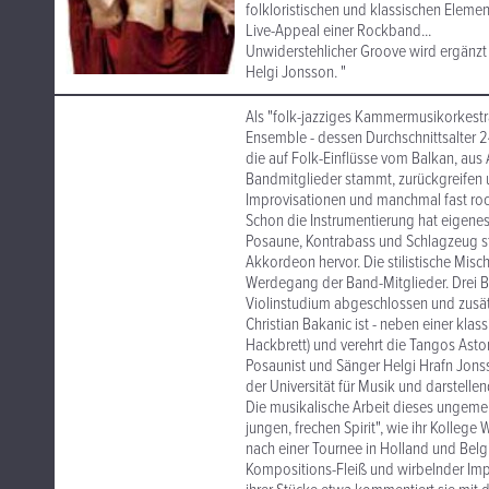
folkloristischen und klassischen Eleme
Live-Appeal einer Rockband...
Unwiderstehlicher Groove wird ergänz
Helgi Jonsson. "
Als "folk-jazziges Kammermusikorkestra
Ensemble - dessen Durchschnittsalter 2
die auf Folk-Einflüsse vom Balkan, aus 
Bandmitglieder stammt, zurückgreifen 
Improvisationen und manchmal fast roc
Schon die Instrumentierung hat eigenes
Posaune, Kontrabass und Schlagzeug st
Akkordeon hervor. Die stilistische Misc
Werdegang der Band-Mitglieder. Drei Be
Violinstudium abgeschlossen und zusätz
Christian Bakanic ist - neben einer kl
Hackbrett) und verehrt die Tangos Asto
Posaunist und Sänger Helgi Hrafn Jons
der Universität für Musik und darstelle
Die musikalische Arbeit dieses ungeme
jungen, frechen Spirit", wie ihr Kolle
nach einer Tournee in Holland und Belg
Kompositions-Fleiß und wirbelnder Imp