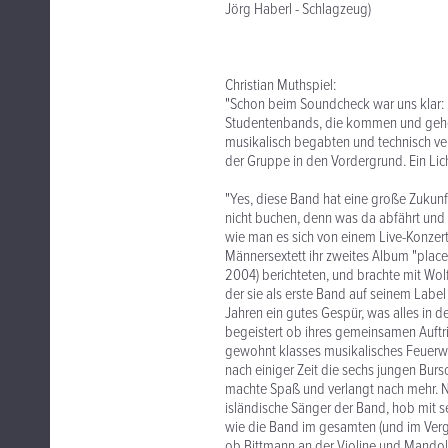
Jörg Haberl - Schlagzeug)
Christian Muthspiel:
"Schon beim Soundcheck war uns klar: H
Studentenbands, die kommen und gehen
musikalisch begabten und technisch vers
der Gruppe in den Vordergrund. Ein Lich
"Yes, diese Band hat eine große Zukunft
nicht buchen, denn was da abfährt und lo
wie man es sich von einem Live-Konzert
Männersextett ihr zweites Album "place 
2004) berichteten, und brachte mit Wol
der sie als erste Band auf seinem Label 
Jahren ein gutes Gespür, was alles in d
begeistert ob ihres gemeinsamen Auftri
gewohnt klasses musikalisches Feuerw
nach einiger Zeit die sechs jungen Burs
machte Spaß und verlangt nach mehr. N
isländische Sänger der Band, hob mit
wie die Band im gesamten (und im Vergle
ob Bittmann an der Violine und Mandol