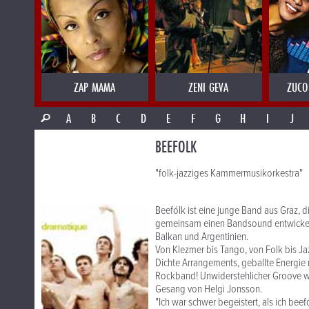
ZAP MAMA
ZENI GEVA
ZUCO
A
B
C
D
E
F
G
H
I
J
BEEFOLK
"folk-jazziges Kammermusikorkestra"
Beefólk ist eine junge Band aus Graz, 
gemeinsam einen Bandsound entwickelt, 
Balkan und Argentinien.
Von Klezmer bis Tango, von Folk bis Ja
Dichte Arrangements, geballte Energie m
Rockband! Unwiderstehlicher Groove w
Gesang von Helgi Jonsson.
"Ich war schwer begeistert, als ich bee