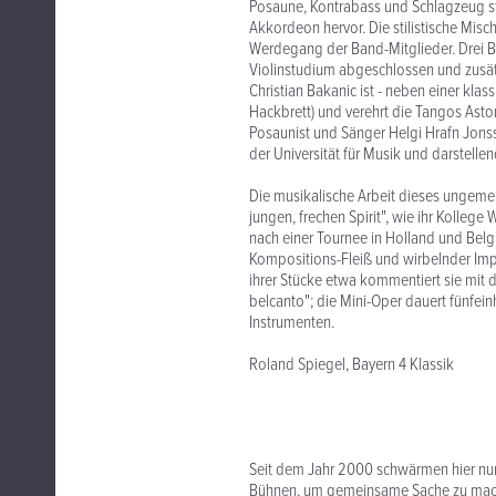
Posaune, Kontrabass und Schlagzeug st
Akkordeon hervor. Die stilistische Misc
Werdegang der Band-Mitglieder. Drei Be
Violinstudium abgeschlossen und zusätz
Christian Bakanic ist - neben einer kl
Hackbrett) und verehrt die Tangos Asto
Posaunist und Sänger Helgi Hrafn Jons
der Universität für Musik und darstelle
Die musikalische Arbeit dieses ungeme
jungen, frechen Spirit", wie ihr Kolle
nach einer Tournee in Holland und Belg
Kompositions-Fleiß und wirbelnder Imp
ihrer Stücke etwa kommentiert sie mit d
belcanto"; die Mini-Oper dauert fünfei
Instrumenten.
Roland Spiegel, Bayern 4 Klassik
Seit dem Jahr 2000 schwärmen hier nun
Bühnen, um gemeinsame Sache zu mach