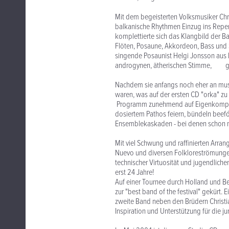
Mit dem begeisterten Volksmusiker Chr
balkanische Rhythmen Einzug ins Reper
komplettierte sich das Klangbild der 
Flöten, Posaune, Akkordeon, Bass und 
singende Posaunist Helgi Jonsson aus I
androgynen, ätherischen Stimme, g
Nachdem sie anfangs noch eher an musik
waren, was auf der ersten CD "orka" z
Programm zunehmend auf Eigenkomposit
dosiertem Pathos feiern, bündeln beef
Ensemblekaskaden - bei denen schon ma
Mit viel Schwung und raffinierten Arra
Nuevo und diversen Folkloreströmungen
technischer Virtuosität und jugendlic
erst 24 Jahre!
Auf einer Tournee durch Holland un
zur "best band of the festival" gekürt
zweite Band neben den Brüdern Christi
Inspiration und Unterstützung für die 