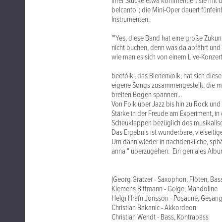
ihrer Stücke etwa kommentiert sie mit d
belcanto"; die Mini-Oper dauert fünfei
Instrumenten.
'"Yes, diese Band hat eine große Zukunf
nicht buchen, denn was da abfährt und lo
wie man es sich von einem Live-Konzert
beefólk', das Bienenvolk, hat sich die
eigene Songs zusammengestellt, die mit
breiten Bogen spannen...
Von Folk über Jazz bis hin zu Rock und 
Stärke in der Freude am Experiment, i
Scheuklappen bezüglich des musikalisc
Das Ergebnis ist wunderbare, vielseitig
Um dann wieder in nachdenkliche, sphär
anna " überzugehen. Ein geniales Albu
(Georg Gratzer - Saxophon, Flöten, Bass
Klemens Bittmann - Geige, Mandoline
Helgi Hrafn Jonsson - Posaune, Gesan
Christian Bakanic - Akkordeon
Christian Wendt - Bass, Kontrabass