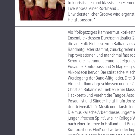
folkloristischen und klassischen Eleme
Live-Appeal einer Rockband...
Unwiderstehlicher Groove wird ergänz
Helgi Jonsson. "
Als "folk-jazziges Kammermusikorkestra
Ensemble - dessen Durchschnittsalter 2
die auf Folk-Einflüsse vom Balkan, aus 
Bandmitglieder stammt, zurückgreifen 
Improvisationen und manchmal fast roc
Schon die Instrumentierung hat eigenes
Posaune, Kontrabass und Schlagzeug st
Akkordeon hervor. Die stilistische Misc
Werdegang der Band-Mitglieder. Drei Be
Violinstudium abgeschlossen und zusätz
Christian Bakanic ist - neben einer kl
Hackbrett) und verehrt die Tangos Asto
Posaunist und Sänger Helgi Hrafn Jons
der Universität für Musik und darstelle
Die musikalische Arbeit dieses ungeme
jungen, frechen Spirit", wie ihr Kolle
nach einer Tournee in Holland und Belg
Kompositions-Fleiß und wirbelnder Imp