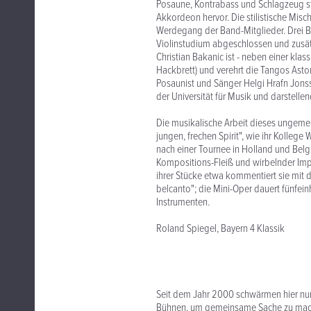
Posaune, Kontrabass und Schlagzeug st
Akkordeon hervor. Die stilistische Misc
Werdegang der Band-Mitglieder. Drei Be
Violinstudium abgeschlossen und zusätz
Christian Bakanic ist - neben einer kl
Hackbrett) und verehrt die Tangos Asto
Posaunist und Sänger Helgi Hrafn Jons
der Universität für Musik und darstelle
Die musikalische Arbeit dieses ungeme
jungen, frechen Spirit", wie ihr Kolle
nach einer Tournee in Holland und Belg
Kompositions-Fleiß und wirbelnder Imp
ihrer Stücke etwa kommentiert sie mit d
belcanto"; die Mini-Oper dauert fünfei
Instrumenten.
Roland Spiegel, Bayern 4 Klassik
Seit dem Jahr 2000 schwärmen hier nun
Bühnen, um gemeinsame Sache zu mach