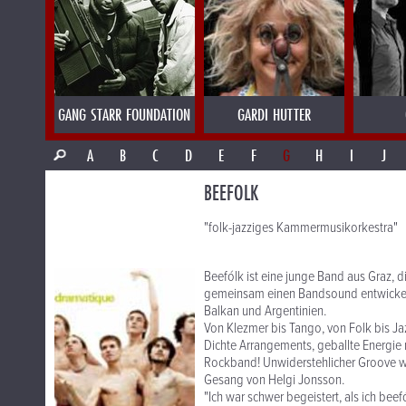
GANG STARR FOUNDATION
GARDI HUTTER
A
B
C
D
E
F
G
H
I
J
BEEFOLK
"folk-jazziges Kammermusikorkestra"
Beefólk ist eine junge Band aus Graz, 
gemeinsam einen Bandsound entwickelt, 
Balkan und Argentinien.
Von Klezmer bis Tango, von Folk bis Ja
Dichte Arrangements, geballte Energie m
Rockband! Unwiderstehlicher Groove w
Gesang von Helgi Jonsson.
"Ich war schwer begeistert, als ich bee