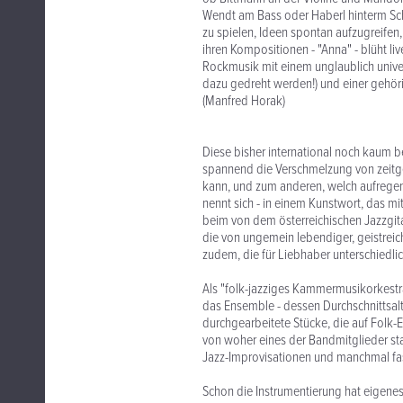
Wendt am Bass oder Haberl hinterm Sch
zu spielen, Ideen spontan aufzugreifen
ihren Kompositionen - "Anna" - blüht liv
Rockmusik mit einem unglaublich univers
dazu gedreht werden!) und einer gehörig
(Manfred Horak)
Diese bisher international noch kaum b
spannend die Verschmelzung von zeitg
kann, und zum anderen, welch aufregend
nennt sich - in einem Kunstwort, das mi
beim von dem österreichischen Jazzgit
die von ungemein lebendiger, geistreic
zudem, die für Liebhaber unterschiedlic
Als "folk-jazziges Kammermusikorkestra
das Ensemble - dessen Durchschnittsalt
durchgearbeitete Stücke, die auf Folk-E
von woher eines der Bandmitglieder s
Jazz-Improvisationen und manchmal fas
Schon die Instrumentierung hat eigenes