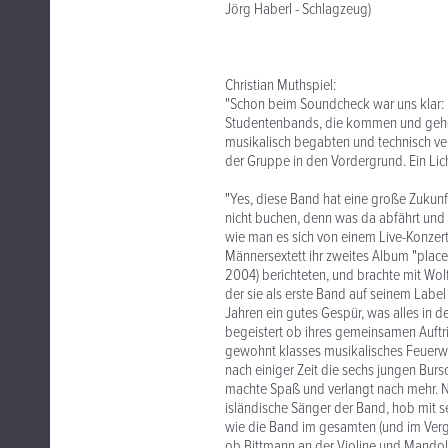
Jörg Haberl - Schlagzeug)
Christian Muthspiel:
"Schon beim Soundcheck war uns klar: H
Studentenbands, die kommen und gehen
musikalisch begabten und technisch vers
der Gruppe in den Vordergrund. Ein Lich
"Yes, diese Band hat eine große Zukunft
nicht buchen, denn was da abfährt und lo
wie man es sich von einem Live-Konzert
Männersextett ihr zweites Album "place 
2004) berichteten, und brachte mit Wol
der sie als erste Band auf seinem Label 
Jahren ein gutes Gespür, was alles in d
begeistert ob ihres gemeinsamen Auftri
gewohnt klasses musikalisches Feuerw
nach einiger Zeit die sechs jungen Burs
machte Spaß und verlangt nach mehr. N
isländische Sänger der Band, hob mit
wie die Band im gesamten (und im Vergle
ob Bittmann an der Violine und Mandol