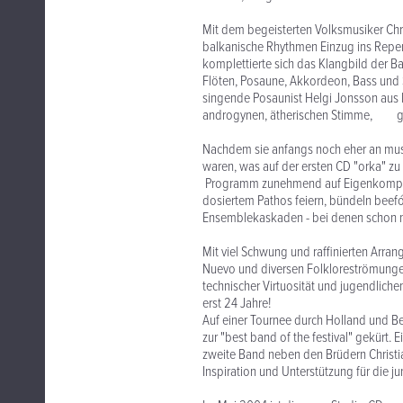
Mit dem begeisterten Volksmusiker Chr
balkanische Rhythmen Einzug ins Reper
komplettierte sich das Klangbild der 
Flöten, Posaune, Akkordeon, Bass und 
singende Posaunist Helgi Jonsson aus I
androgynen, ätherischen Stimme, g
Nachdem sie anfangs noch eher an musik
waren, was auf der ersten CD "orka" z
Programm zunehmend auf Eigenkomposit
dosiertem Pathos feiern, bündeln beef
Ensemblekaskaden - bei denen schon ma
Mit viel Schwung und raffinierten Arra
Nuevo und diversen Folkloreströmungen
technischer Virtuosität und jugendlic
erst 24 Jahre!
Auf einer Tournee durch Holland un
zur "best band of the festival" gekürt
zweite Band neben den Brüdern Christi
Inspiration und Unterstützung für die 