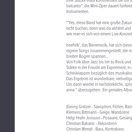
ihrer Stücke etwa kommentiert sie mit d
belcanto"; die Mini-Oper dauert fünfei
Instrumenten.
'"Yes, diese Band hat eine große Zukunf
nicht buchen, denn was da abfährt und lo
wie man es sich von einem Live-Konzert
beefólk', das Bienenvolk, hat sich die
eigene Songs zusammengestellt, die mit
breiten Bogen spannen...
Von Folk über Jazz bis hin zu Rock und 
Stärke in der Freude am Experiment, i
Scheuklappen bezüglich des musikalisc
Das Ergebnis ist wunderbare, vielseitig
Um dann wieder in nachdenkliche, sphär
anna " überzugehen. Ein geniales Albu
(Georg Gratzer - Saxophon, Flöten, Bass
Klemens Bittmann - Geige, Mandoline
Helgi Hrafn Jonsson - Posaune, Gesan
Christian Bakanic - Akkordeon
Christian Wendt - Bass, Kontrabass