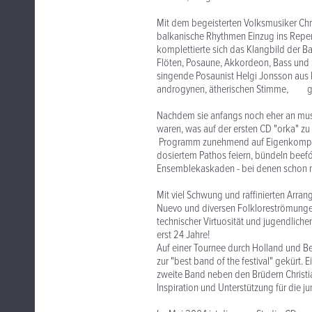
Mit dem begeisterten Volksmusiker Chr
balkanische Rhythmen Einzug ins Reper
komplettierte sich das Klangbild der 
Flöten, Posaune, Akkordeon, Bass und 
singende Posaunist Helgi Jonsson aus I
androgynen, ätherischen Stimme, g
Nachdem sie anfangs noch eher an musik
waren, was auf der ersten CD "orka" z
Programm zunehmend auf Eigenkomposit
dosiertem Pathos feiern, bündeln beef
Ensemblekaskaden - bei denen schon ma
Mit viel Schwung und raffinierten Arra
Nuevo und diversen Folkloreströmungen
technischer Virtuosität und jugendlic
erst 24 Jahre!
Auf einer Tournee durch Holland un
zur "best band of the festival" gekürt
zweite Band neben den Brüdern Christi
Inspiration und Unterstützung für die 