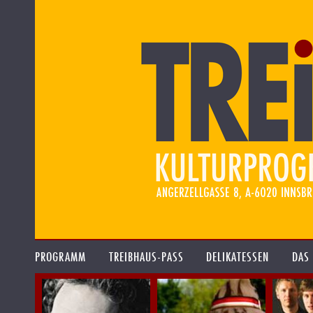
PROGRAMM
TREIBHAUS-PASS
DELIKATESSEN
DAS