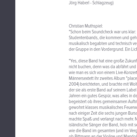
Jörg Haberl - Schlagzeug)
Christian Muthspiel:
"Schon beim Soundcheck war uns klar: H
Studentenbands, die kommen und gehen
musikalisch begabten und technisch vers
der Gruppe in den Vordergrund. Ein Lich
"Yes, diese Band hat eine große Zukunft
nicht buchen, denn was da abfährt und lo
wie man es sich von einem Live-Konzert
Männersextett ihr zweites Album "place 
2004) berichteten, und brachte mit Wol
der sie als erste Band auf seinem Label 
Jahren ein gutes Gespür, was alles in d
begeistert ob ihres gemeinsamen Auftri
gewohnt klasses musikalisches Feuerw
nach einiger Zeit die sechs jungen Burs
machte Spaß und verlangt nach mehr. N
isländische Sänger der Band, hob mit
wie die Band im gesamten (und im Vergle
ob Bittmann an der Violine und Mandol