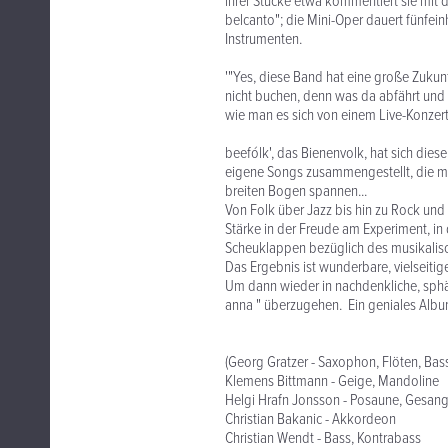
ihrer Stücke etwa kommentiert sie mit d
belcanto"; die Mini-Oper dauert fünfei
Instrumenten.
'"Yes, diese Band hat eine große Zukunf
nicht buchen, denn was da abfährt und lo
wie man es sich von einem Live-Konzert
beefólk', das Bienenvolk, hat sich die
eigene Songs zusammengestellt, die mit
breiten Bogen spannen...
Von Folk über Jazz bis hin zu Rock und 
Stärke in der Freude am Experiment, i
Scheuklappen bezüglich des musikalisc
Das Ergebnis ist wunderbare, vielseitig
Um dann wieder in nachdenkliche, sphär
anna " überzugehen. Ein geniales Albu
(Georg Gratzer - Saxophon, Flöten, Bass
Klemens Bittmann - Geige, Mandoline
Helgi Hrafn Jonsson - Posaune, Gesan
Christian Bakanic - Akkordeon
Christian Wendt - Bass, Kontrabass