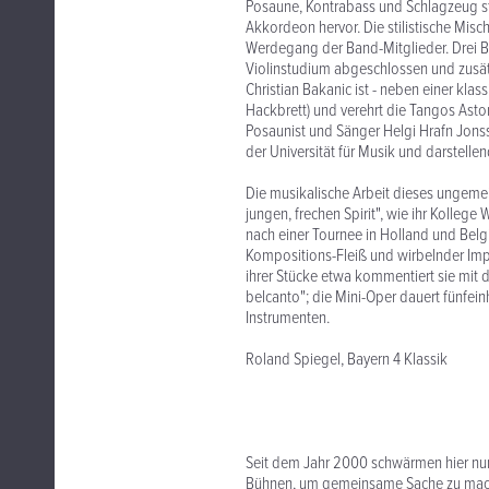
Posaune, Kontrabass und Schlagzeug st
Akkordeon hervor. Die stilistische Misc
Werdegang der Band-Mitglieder. Drei Be
Violinstudium abgeschlossen und zusätz
Christian Bakanic ist - neben einer kl
Hackbrett) und verehrt die Tangos Asto
Posaunist und Sänger Helgi Hrafn Jons
der Universität für Musik und darstelle
Die musikalische Arbeit dieses ungeme
jungen, frechen Spirit", wie ihr Kolle
nach einer Tournee in Holland und Belg
Kompositions-Fleiß und wirbelnder Imp
ihrer Stücke etwa kommentiert sie mit d
belcanto"; die Mini-Oper dauert fünfei
Instrumenten.
Roland Spiegel, Bayern 4 Klassik
Seit dem Jahr 2000 schwärmen hier nun
Bühnen, um gemeinsame Sache zu mach