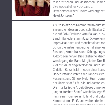
folkloristischen und klassischen Eleme
Live-Appeal einer Rockband...
Unwiderstehlicher Groove wird ergänz
Helgi Jonsson. "
Als "folk-jazziges Kammermusikorkestra
Ensemble - dessen Durchschnittsalter 2
die auf Folk-Einflüsse vom Balkan, aus 
Bandmitglieder stammt, zurückgreifen 
Improvisationen und manchmal fast roc
Schon die Instrumentierung hat eigenes
Posaune, Kontrabass und Schlagzeug st
Akkordeon hervor. Die stilistische Misc
Werdegang der Band-Mitglieder. Drei Be
Violinstudium abgeschlossen und zusätz
Christian Bakanic ist - neben einer kl
Hackbrett) und verehrt die Tangos Asto
Posaunist und Sänger Helgi Hrafn Jons
der Universität für Musik und darstelle
Die musikalische Arbeit dieses ungeme
jungen, frechen Spirit", wie ihr Kolle
nach einer Tournee in Holland und Belg
Kompositions-Fleiß und wirbelnder Imp