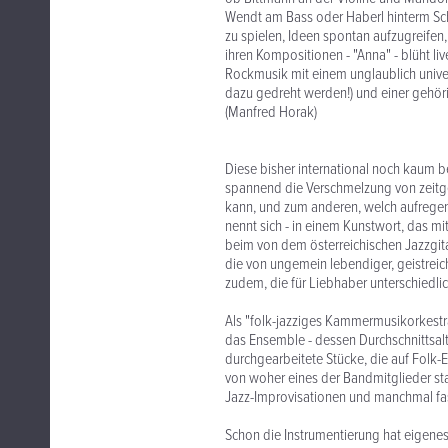
Wendt am Bass oder Haberl hinterm Sch
zu spielen, Ideen spontan aufzugreifen
ihren Kompositionen - "Anna" - blüht liv
Rockmusik mit einem unglaublich univers
dazu gedreht werden!) und einer gehörig
(Manfred Horak)
Diese bisher international noch kaum b
spannend die Verschmelzung von zeitg
kann, und zum anderen, welch aufregend
nennt sich - in einem Kunstwort, das mi
beim von dem österreichischen Jazzgit
die von ungemein lebendiger, geistreic
zudem, die für Liebhaber unterschiedlic
Als "folk-jazziges Kammermusikorkestra
das Ensemble - dessen Durchschnittsalt
durchgearbeitete Stücke, die auf Folk-E
von woher eines der Bandmitglieder s
Jazz-Improvisationen und manchmal fas
Schon die Instrumentierung hat eigenes