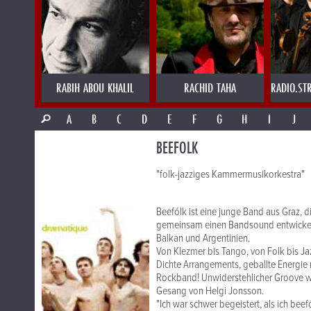
RABIH ABOU KHALIL
RACHID TAHA
RADIO.ST
A
B
C
D
E
F
G
H
I
J
BEEFOLK
"folk-jazziges Kammermusikorkestra"
Beefólk ist eine junge Band aus Graz, 
gemeinsam einen Bandsound entwickelt, 
Balkan und Argentinien.
Von Klezmer bis Tango, von Folk bis Ja
Dichte Arrangements, geballte Energie m
Rockband! Unwiderstehlicher Groove w
Gesang von Helgi Jonsson.
"Ich war schwer begeistert, als ich bee