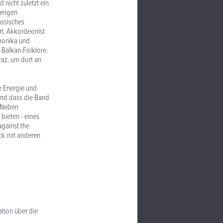
nicht zuletzt ein
herigen
assisches
rt. Akkordeonist
rmonika und
 Balkan-Folklore.
raz, um dort an
e Energie und
 und dass die Band
. Neben
bieten - eines
against the
ück mit anderen
tion über die