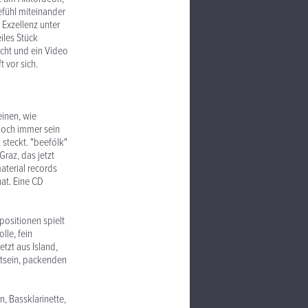
efühl miteinander
 Exzellenz unter
iles Stück
icht und ein Video
 vor sich.
einen, wie
noch immer sein
steckt. "beefólk"
Graz, das jetzt
terial records
at. Eine CD
positionen spielt
lle, fein
tzt aus Island,
stsein, packenden
, Bassklarinette,