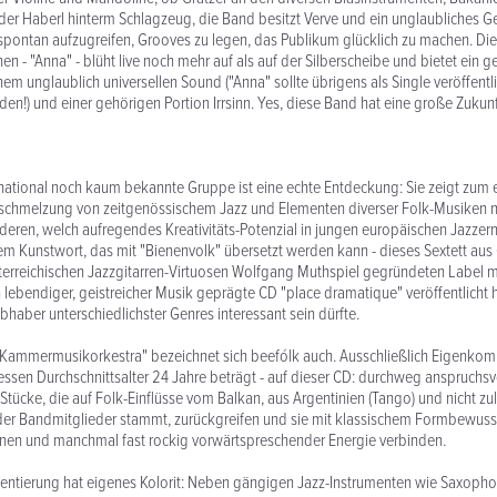
r Haberl hinterm Schlagzeug, die Band besitzt Verve und ein unglaubliches G
 spontan aufzugreifen, Grooves zu legen, das Publikum glücklich zu machen. Die
n - "Anna" - blüht live noch mehr auf als auf der Silberscheibe und bietet ein ge
em unglaublich universellen Sound ("Anna" sollte übrigens als Single veröffentl
en!) und einer gehörigen Portion Irrsinn. Yes, diese Band hat eine große Zukunft
rnational noch kaum bekannte Gruppe ist eine echte Entdeckung: Sie zeigt zum 
schmelzung von zeitgenössischem Jazz und Elementen diverser Folk-Musiken 
eren, welch aufregendes Kreativitäts-Potenzial in jungen europäischen Jazzern 
nem Kunstwort, das mit "Bienenvolk" übersetzt werden kann - dieses Sextett aus 
erreichischen Jazzgitarren-Virtuosen Wolfgang Muthspiel gegründeten Label ma
lebendiger, geistreicher Musik geprägte CD "place dramatique" veröffentlicht h
bhaber unterschiedlichster Genres interessant sein dürfte.
s Kammermusikorkestra" bezeichnet sich beefólk auch. Ausschließlich Eigenkom
ssen Durchschnittsalter 24 Jahre beträgt - auf dieser CD: durchweg anspruchsvo
tücke, die auf Folk-Einflüsse vom Balkan, aus Argentinien (Tango) und nicht zule
der Bandmitglieder stammt, zurückgreifen und sie mit klassischem Formbewus
onen und manchmal fast rockig vorwärtspreschender Energie verbinden.
entierung hat eigenes Kolorit: Neben gängigen Jazz-Instrumenten wie Saxophon