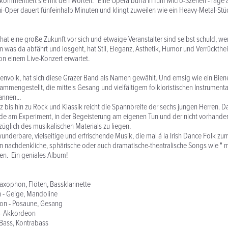
 kommentiert sie mit den Worten: "Eine Opera buffa in fünf Micro-Szenen - rage 
ni-Oper dauert fünfeinhalb Minuten und klingt zuweilen wie ein Heavy-Metal-St
 hat eine große Zukunft vor sich und etwaige Veranstalter sind selbst schuld, we
 was da abfährt und losgeht, hat Stil, Eleganz, Ästhetik, Humor und Verrücktheit
on einem Live-Konzert erwartet.
nenvolk, hat sich diese Grazer Band als Namen gewählt. Und emsig wie ein Bien
mmengestellt, die mittels Gesang und vielfältigem folkloristischen Instrument
nnen...
z bis hin zu Rock und Klassik reicht die Spannbreite der sechs jungen Herren. Da
ude am Experiment, in der Begeisterung am eigenen Tun und der nicht vorhand
glich des musikalischen Materials zu liegen.
wunderbare, vielseitige und erfrischende Musik, die mal á la Irish Dance Folk zu
 nachdenkliche, sphärische oder auch dramatische-theatralische Songs wie " m
en. Ein geniales Album!
Saxophon, Flöten, Bassklarinette
 - Geige, Mandoline
son - Posaune, Gesang
 - Akkordeon
 Bass, Kontrabass