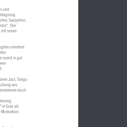
os und
Schlagzeug
oline, Saxophon,
tra" . Der
 mit seiner
hlin orientiert
ktuellen
zuerst in gut
exen
d.
odern Jazz, Tango
ischung aus
ahmetalente doch
sse einstimmig
 in Graz als
 Motivation,