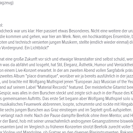
lagzeug)
l:
check war uns klar: Hier passiert etwas Besonderes. Nicht eine weitere der un
die kommen und gehen, war hier am Werk. Nein, ein hochkarätiges Ensemble, 
ten und technisch versierten jungen Musikern, stellte (endlich wieder einmal) d
 Vordergrund. Ein Lichtblick!"
hat eine große Zukunft vor sich und etwaige Veranstalter sind selbst schuld, we
 was da abfährt und losgeht, hat Stil, Eleganz, Ästhetik, Humor und Verrücktheit
on einem Live-Konzert erwartet. In der am zweiten Abend vollen Sargfabrik präs
zweites Album "place dramatique", worüber wir ja bereits ausführlich in der jazz
, und brachte mit Wolfgang Muthspiel jenen "European Jazz Musician of the Yea
Band auf seinem Label "Material Records" featured. Der meisterliche Gitarrist bew
Gespür, was alles in den Burschen steckt und zeigte sich auch in der Pause des K
es gemeinsamen Auftritts. Das erste Set begann aber Wolfgang Muthspiel solo u
musikalisches Feuerwerk abbrennen, loopte, schrummte und rockte mit Hingab
 die sechs jungen Burschen aus Graz einstiegen und im Septett groß aufspielten.
verlangt nach mehr. Nach der Pause dampfte Beefolk ohne ihren Mentor, und He
er der Band, hob mit seiner unnachahmlich androgynen Gesangsstimme bisweile
esamten (und im Vergleich zu früheren Konzerten strotzt Beefolk zurecht voller S
er Violine und Mandoline, ob Gratzer an den diversen Blasinstrumenten, Bakan