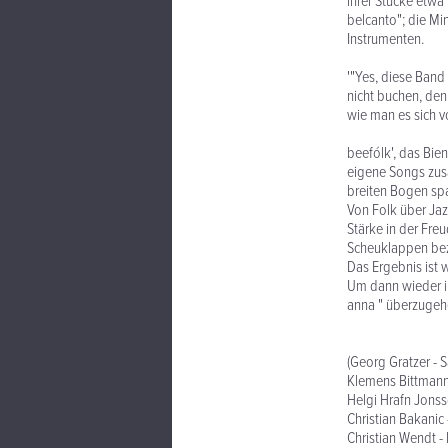
ihrer Stücke etwa
belcanto"; die Mi
Instrumenten.
'"Yes, diese Band
nicht buchen, denn
wie man es sich v
beefólk', das Bie
eigene Songs zusa
breiten Bogen spa
Von Folk über Jaz
Stärke in der Fre
Scheuklappen bezü
Das Ergebnis ist 
Um dann wieder in
anna " überzugeh
(Georg Gratzer - 
Klemens Bittmann
Helgi Hrafn Jons
Christian Bakanic
Christian Wendt -