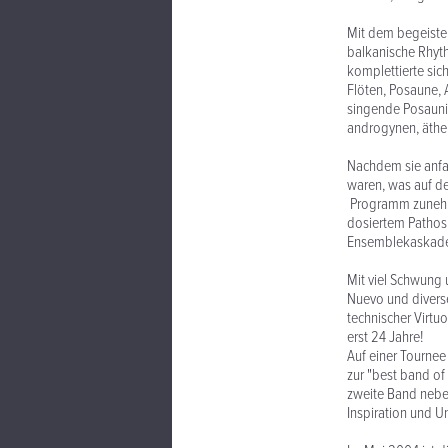
Mit dem begeister
balkanische Rhyt
komplettierte sic
Flöten, Posaune, 
singende Posaunis
androgynen, äth
Nachdem sie anfan
waren, was auf de
Programm zunehme
dosiertem Pathos
Ensemblekaskaden
Mit viel Schwung 
Nuevo und divers
technischer Virtu
erst 24 Jahre!
Auf einer Tourn
zur "best band of
zweite Band neben
Inspiration und U