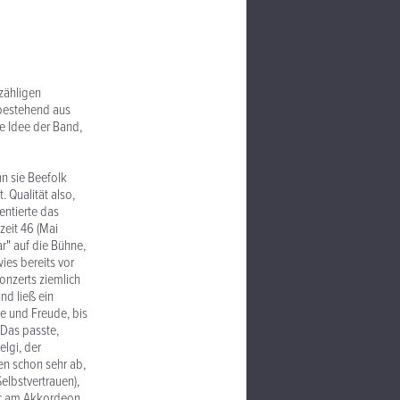
zähligen
bestehend aus
ie Idee der Band,
nn sie Beefolk
. Qualität also,
entierte das
zeit 46 (Mai
r" auf die Bühne,
ies bereits vor
onzerts ziemlich
nd ließ ein
e und Freude, bis
 Das passte,
lgi, der
n schon sehr ab,
elbstvertrauen),
ic am Akkordeon,