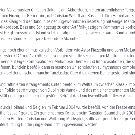
ten Volksmusiker Christian Bakanic am Akkordeon, hielten argentinische Tang
hmen Einzug ins Repertoire, mit Christian Wendt am Bass und Jörg Haberl am 
h das Klangbild der Band in seiner ungewöhnlichen Besetzung mit Geige, Mand
Akkordeon, Bass und Schlagzeug zu einer Art "folk-jazzigem Kammermusikorkes
t Helgi Jonsson aus Island setzt im originellen, unverwechselbaren Bandsound
erischen Stimme, ganz besondere Akzente.
gs noch eher an musikalischen Vorbildern wie Astor Piazzolla und John Mc Laug
r ersten CD "orka" zu hören ist, verlegen sich die sechs jungen Musiker im a
nd auf Eigenkompositionen. Melodiöse Themen und Improvisationen, die sie 
 feiern, bündeln beefólk dann in rasenden Unisonoläufen zu rhythmisch kompl
 - bei denen schon manche Tanzlustige über die eigenen Beine gestolpert sin
und raffinierten Arrangements surfen beefólk im Weltraum zwischen Klassik, m
en Folkloreströmungen von Dublin bis Varna - und das mit einer charmanten M
osität und jugendlichem Ungestüm. Beträgt das Durchschnittsalter dieser Ausn
ee durch Holland und Belgien im Februar 2004 wurde beefólk von der Pre
 the festival" gekürt. Ein gemeinsames Konzert beim "Austrian Soundcheck 2001"
 den Brüdern Christian und Wolfgang Muthspiel , sollte aufgrund deren großer
nterstützung für die junge Band richtungsweisend werden.