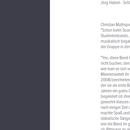
Jörg Haberl - Sch
Christian Muthspie
"Schon beim Sound
Studentenbands, 
musikalisch begab
der Gruppe in den
"Yes, diese Band 
nicht buchen, denn
wie man es sich v
Männersextett ihr 
2004) berichteten
der sie als erste 
Jahren ein gutes 
begeistert ob ihr
gewohnt klasses 
nach einiger Zeit
machte Spaß und 
isländische Säng
wie die Band im g
ob Bittmann an d