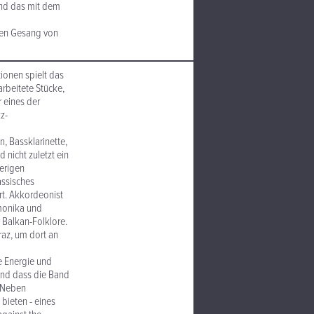
und das mit dem
ten Gesang von
ionen spielt das
rbeitete Stücke,
r eines der
z-
, Bassklarinette,
nicht zuletzt ein
herigen
assisches
rt. Akkordeonist
rmonika und
 Balkan-Folklore.
raz, um dort an
e Energie und
 und dass die Band
. Neben
bieten - eines