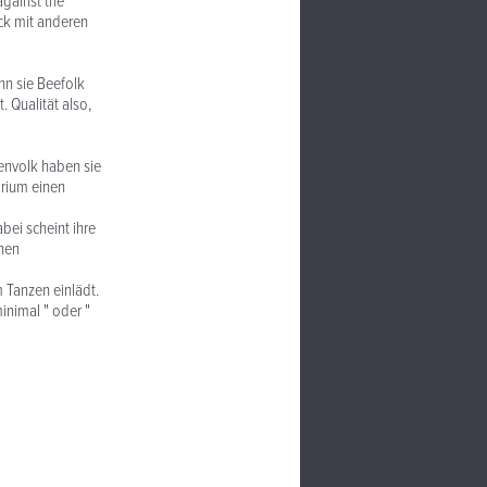
against the
ück mit anderen
nn sie Beefolk
. Qualität also,
envolk haben sie
arium einen
bei scheint ihre
enen
m Tanzen einlädt.
inimal " oder "