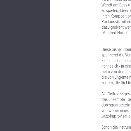
Wendt am Bass ode
zu spielen, Ideen
ihren Kompositione
Rockmusik mit ein
dazu gedreht werd
(Manfred Horak)
Diese bisher inte
spannend die Ver
kann, und zum and
nennt sich - in ei
beim von dem öst
die von ungemein 
zudem, die für Lie
Als "folk-jazzige
das Ensemble - de
durchgearbeitete S
von woher eines 
Jazz-Improvisati
Schon die Instrum