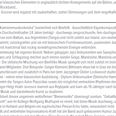
und klassischen Elementen in unglaublich dichten Arrangements auf die Bühne, 
 Rockband...
r Groove wird ergänzt mit zauberhaften, zarten Stimmungen und dem engelhaf
s Kammermusikorkestra" bezeichnet sich Beefólk . Ausschließlich Eigenkomposit
 Durchschnittsalter 24 Jahre beträgt - durchwegs anspruchsvolle, fein durchgea
üsse vom Balkan, aus Argentinien (Tango) und nicht zuletzt aus Island, von wohe
tammt, zurückgreifen und sie mit klassischem Formbewusstsein, packenden Jaz
und manchmal fast rockig vorwärtspreschender Energie verbinden.
entierung hat eigenes Kolorit: Neben gängigen Jazz-Instrumenten wie Saxophon
ass und Schlagzeug stechen auch immer wieder Geige, Mandoline, Mandola und 
 Die stilistische Mischung von Beefólks Musik spiegelt sich nicht zuletzt im bis
d-Mitglieder. Drei Beispiele: Geiger Klemens Bittmann etwa hat in Graz ein kl
eschlossen und zusätzlich in Paris bei dem Jazzgeiger Didier Lockwood studie
 ist - neben einer klassischen Ausbildung - Diplom-Volksmusiker (Steirische Ha
rehrt die Tangos Astor Piazzollas sowie die möglichst vertrackten Rhythmen der
ger Helgi Hrafn Jonsson stammt aus Reykjavik und kam als 19-Jähriger nach G
r Musik und darstellende Kunst zu studieren.
Arbeit dieses ungemein weltoffenen "Bienenvolks" überzeugt rundum. "Geballt
pirit", wie ihr Kollege Wolfgang Muthspiel es nennt, hat diese Musik durchweg,
e in Holland und Belgien ein euphorisches Presse-Echo hatte, verwundert nicht
ß und wirbelnder Improvisations-Kraft hat die Band auch gelassenen Humor zu 