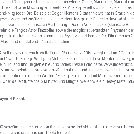
ass und Schlagzeug stechen auch immer wieder Geige, Mandoline, Mandola und 
 Die stilistische Mischung von beefólks Musik spiegelt sich nicht zuletzt im bis
d-Mitglieder. Drei Beispiele: Geiger Klemens Bittmann etwa hat in Graz ein kl
eschlossen und zusätzlich in Paris bei dem Jazzgeiger Didier Lockwood studie
 ist - neben einer klassischen Ausbildung - Diplom-Volksmusiker (Steirische Ha
rehrt die Tangos Astor Piazzollas sowie die möglichst vertrackten Rhythmen der
ger Helgi Hrafn Jonsson stammt aus Reykjavik und kam als 19-Jähriger nach G
r Musik und darstellende Kunst zu studieren.
Arbeit dieses ungemein weltoffenen "Bienenvolks" überzeugt rundum. "Geballt
pirit", wie ihr Kollege Wolfgang Muthspiel es nennt, hat diese Musik durchweg,
e in Holland und Belgien ein euphorisches Presse-Echo hatte, verwundert nicht
ß und wirbelnder Improvisations-Kraft hat die Band auch gelassenen Humor zu 
 kommentiert sie mit den Worten: "Eine Opera buffa in fünf Micro-Szenen - rage 
ni-Oper dauert fünfeinhalb Minuten und klingt zuweilen wie ein Heavy-Metal-St
ayern 4 Klassik
0 schwärmen hier nun schon 6 musikalische Individualisten in derselben Forma
nsame Sache zu machen - beefólk eben!