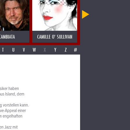
CAMBIATA
CAMILLE O' SULLIVAN
CANDY DULFER
T
U
V
W
X
Y
Z
#
usiker haben
aus Island, dem
g vorstellen kann.
ive-Appeal einer
m engelhaften
en Jazz mit