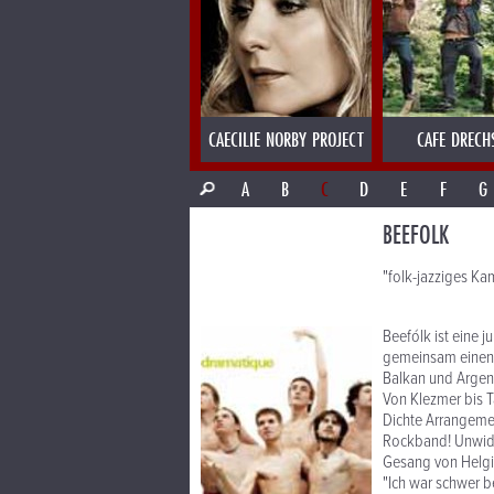
CAECILIE NORBY PROJECT
CAFE DRECH
A
B
C
D
E
F
G
BEEFOLK
"folk-jazziges K
Beefólk ist eine 
gemeinsam einen B
Balkan und Argent
Von Klezmer bis T
Dichte Arrangemen
Rockband! Unwide
Gesang von Helgi
"Ich war schwer be