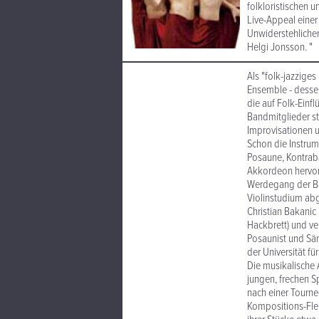
folkloristischen 
Live-Appeal einer
Unwiderstehliche
Helgi Jonsson. "
Als "folk-jazzige
Ensemble - dessen
die auf Folk-Einfl
Bandmitglieder s
Improvisationen 
Schon die Instrum
Posaune, Kontrab
Akkordeon hervor.
Werdegang der Ban
Violinstudium abg
Christian Bakanic
Hackbrett) und ve
Posaunist und Sän
der Universität fü
Die musikalische 
jungen, frechen S
nach einer Tourne
Kompositions-Flei