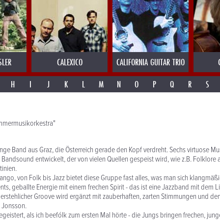
SLER
CALEXICO
CALIFORNIA GUITAR TRIO
H
I
J
K
L
M
N
O
P
Q
R
S
ammermusikorkestra"
junge Band aus Graz, die Österreich gerade den Kopf verdreht. Sechs virtuose M
andsound entwickelt, der von vielen Quellen gespeist wird, wie z.B. Folklore 
inien.
ango, von Folk bis Jazz bietet diese Gruppe fast alles, was man sich klangmäßi
ts, geballte Energie mit einem frechen Spirit - das ist eine Jazzband mit dem L
rstehlicher Groove wird ergänzt mit zauberhaften, zarten Stimmungen und de
 Jonsson.
geistert, als ich beefólk zum ersten Mal hörte - die Jungs bringen frechen, jung