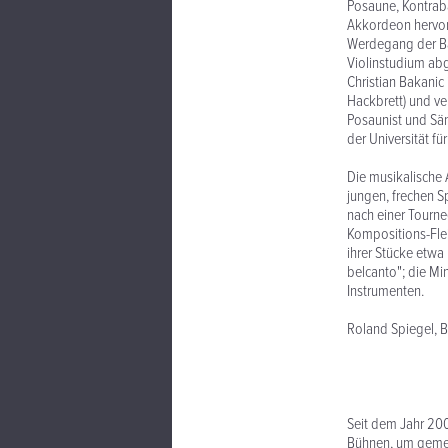
Posaune, Kontrab
Akkordeon hervor.
Werdegang der Ban
Violinstudium abg
Christian Bakanic
Hackbrett) und ve
Posaunist und Sän
der Universität fü
Die musikalische 
jungen, frechen S
nach einer Tourne
Kompositions-Flei
ihrer Stücke etwa
belcanto"; die Mi
Instrumenten.
Roland Spiegel, B
Seit dem Jahr 200
Bühnen, um gemei