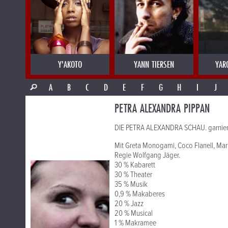
Y'AKOTO
YANN TIERSEN
YAR
A
B
C
D
E
F
G
H
I
J
PETRA ALEXANDRA PIPPAN
DIE PETRA ALEXANDRA SCHAU. garnier
Mit Greta Monogami, Coco Flanell, Mari
Regie Wolfgang Jäger.
30 % Kabarett
30 % Theater
35 % Musik
0,9 % Makaberes
20 % Jazz
20 % Musical
1 % Makramee