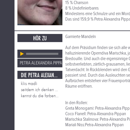
15 % Chanson
8 % Undefinierbares
Mindestens eine Schnulze und ein Mord
Das sind 159,9 % Petra Alexandra Pippa
Garnierte Mandeln
HÖR ZU
Auf dem Präsidium finden sie sich alle
halluzinierende Operndiva Marischka, j
Bredouille. Und auch die eigensinnige 
PETRA ALEXANDRA PIPPAN
selbstverliebten, zärtlich-grausamen, l
Tatverdacht: In Rückblenden wird den
DIE PETRA ALEXANDRA PIPPAN SCHAU
passiert sind. Durch das Ausleuchten 
Aufbrüchen entstehen vier Frauenporträ
kliis madli
Räume eröffnen.
seitdem ich denken kann
kennst du die farben deines herzens
In den Rollen:
Greta Monogami: Petra-Alexandra Pip
Coco Flanell: Petra-Alexandra Pippan
Marischka Stalinova: Petra-Alexandra P
Mariali Niss:Petra-Alexandra Pippan