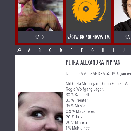
SAEDI
SÄGEWERK SOUNDSYSTEM
SA
A
B
C
D
E
F
G
H
I
J
PETRA ALEXANDRA PIPPAN
DIE PETRA ALEXANDRA SCHAU. garnier
Mit Greta Monogami, Coco Flanell, Mari
Regie Wolfgang Jäger.
30 % Kabarett
30 % Theater
35 % Musik
0,9 % Makaberes
20 % Jazz
20 % Musical
1 % Makramee