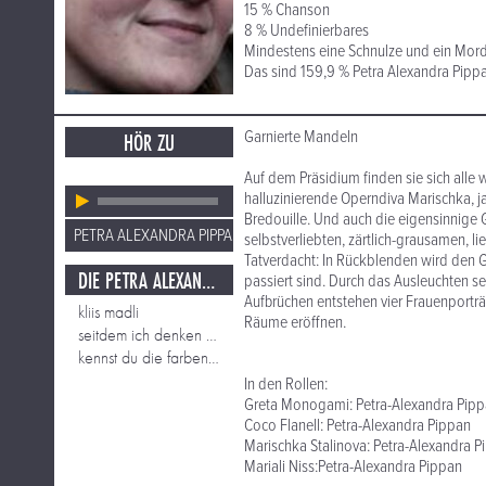
15 % Chanson
8 % Undefinierbares
Mindestens eine Schnulze und ein Mord
Das sind 159,9 % Petra Alexandra Pippa
Garnierte Mandeln
HÖR ZU
Auf dem Präsidium finden sie sich alle
halluzinierende Operndiva Marischka, j
Bredouille. Und auch die eigensinnige 
PETRA ALEXANDRA PIPPAN
selbstverliebten, zärtlich-grausamen, l
Tatverdacht: In Rückblenden wird den
DIE PETRA ALEXANDRA PIPPAN SCHAU
passiert sind. Durch das Ausleuchten 
Aufbrüchen entstehen vier Frauenporträ
kliis madli
Räume eröffnen.
seitdem ich denken kann
kennst du die farben deines herzens
In den Rollen:
Greta Monogami: Petra-Alexandra Pip
Coco Flanell: Petra-Alexandra Pippan
Marischka Stalinova: Petra-Alexandra P
Mariali Niss:Petra-Alexandra Pippan