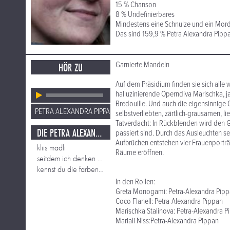
15 % Chanson
8 % Undefinierbares
Mindestens eine Schnulze und ein Mord
Das sind 159,9 % Petra Alexandra Pippa
Garnierte Mandeln
HÖR ZU
Auf dem Präsidium finden sie sich alle
halluzinierende Operndiva Marischka, j
Bredouille. Und auch die eigensinnige 
PETRA ALEXANDRA PIPPAN
selbstverliebten, zärtlich-grausamen, l
Tatverdacht: In Rückblenden wird den
DIE PETRA ALEXANDRA PIPPAN SCHAU
passiert sind. Durch das Ausleuchten 
Aufbrüchen entstehen vier Frauenporträ
kliis madli
Räume eröffnen.
seitdem ich denken kann
kennst du die farben deines herzens
In den Rollen:
Greta Monogami: Petra-Alexandra Pip
Coco Flanell: Petra-Alexandra Pippan
Marischka Stalinova: Petra-Alexandra P
Mariali Niss:Petra-Alexandra Pippan