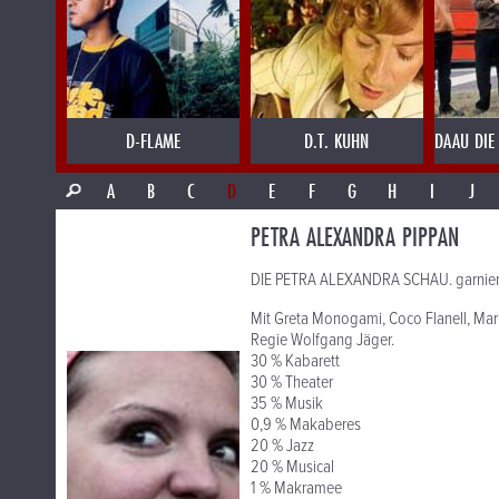
D-FLAME
D.T. KUHN
DAAU DIE
A
B
C
D
E
F
G
H
I
J
PETRA ALEXANDRA PIPPAN
DIE PETRA ALEXANDRA SCHAU. garnier
Mit Greta Monogami, Coco Flanell, Mari
Regie Wolfgang Jäger.
30 % Kabarett
30 % Theater
35 % Musik
0,9 % Makaberes
20 % Jazz
20 % Musical
1 % Makramee