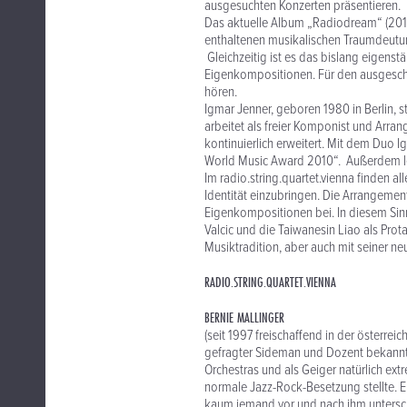
ausgesuchten Konzerten präsentieren.
Das aktuelle Album „Radiodream“ (2011)
enthaltenen musikalischen Traumdeutun
Gleichzeitig ist es das bislang eigenst
Eigenkompositionen. Für den ausgeschi
hören.
Igmar Jenner, geboren 1980 in Berlin, 
arbeitet als freier Komponist und Arrang
kontinuierlich erweitert. Mit dem Duo
World Music Award 2010“. Außerdem lei
Im radio.string.quartet.vienna finden all
Identität einzubringen. Die Arrangemen
Eigenkompositionen bei. In diesem Sinn
Valcic und die Taiwanesin Liao als Prot
Musiktradition, aber auch mit seiner neu
RADIO.STRING.QUARTET.VIENNA
BERNIE MALLINGER
(seit 1997 freischaffend in der österre
gefragter Sideman und Dozent bekannt
Orchestras und als Geiger natürlich ext
normale Jazz-Rock-Besetzung stellte. Er
kaum jemand vor und nach ihm untersch