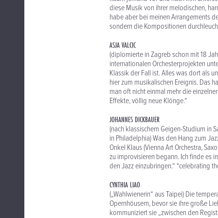
diese Musik von ihrer melodischen, harm
habe aber bei meinen Arrangements der 
sondern die Kompositionen durchleuchte
ASJA VALCIC
(diplomierte in Zagreb schon mit 18 Jahre
internationalen Orchesterprojekten unter
Klassik der Fall ist. Alles was dort als
hier zum musikalischen Ereignis. Das 
man oft nicht einmal mehr die einzelne
Effekte, völlig neue Klönge.“
JOHANNES DICKBAUER
(nach klassischem Geigen-Studium in Sal
in Philadelphia) Was den Hang zum Jazz 
Onkel Klaus (Vienna Art Orchestra, Saxo
zu improvisieren begann. Ich finde es
den Jazz einzubringen.“ *celebrating t
CYNTHIA LIAO
(„Wahlwienerin“ aus Taipei) Die tempera
Opernhöusern, bevor sie ihre große Li
kommuniziert sie „zwischen den Registe