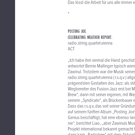
Das lösst die Arbeit für uns alle imme
*
POSTING JOE.
CELEBRATING WEATHER REPORT
.
radio.string.quartet.vienna
ACT
„Ich habe ihm einmal die Hand geschüt
antwortet Bernie Mallinger typisch wien
Zawinul. Trotzdem war die Musik seines
radio.string.quartet.vienna ( r.s.q.v ) 
prägendsten Gestalten des Jazz: als st
Wegbereiter des Fusion-Jazz erst bei M
Brew“, dann mit seiner eigenen, mit Wa
seinem „Syndicate“, als Brückenbauer 
Dass das r.s.q.v, das seit seiner Gründu
auf seinem fünften Album „Posting Joe
Genius beschäftigt, hat eine ebenso la
nie“, berichtet Liao, „aber Zawinuls M
Projekt international bekannt gemacht
dann kam „Radiotree“ mit dem Akkordeo