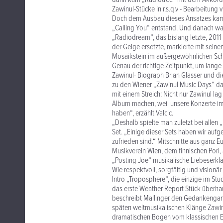
Zawinul-Stücke in r.s.q.v - Bearbeitung v
Doch dem Ausbau dieses Ansatzes kam 
„Calling You“ entstand. Und danach war
„Radiodream“, das bislang letzte, 201
der Geige ersetzte, markierte mit sein
Mosaikstein im außergewöhnlichen Schaf
Genau der richtige Zeitpunkt, um lange 
Zawinul- Biograph Brian Glasser und d
zu den Wiener „Zawinul Music Days“ da
mit einem Streich: Nicht nur Zawinul la
Album machen, weil unsere Konzerte im
haben“, erzählt Valcic.
„Deshalb spielte man zuletzt bei allen 
Set. „Einige dieser Sets haben wir auf
zufrieden sind.“ Mitschnitte aus ganz
Musikverein Wien, dem finnischen Pori, 
„Posting Joe“ musikalische Liebeserklä
Wie respektvoll, sorgfältig und visionär
Intro „Troposphere“, die einzige im St
das erste Weather Report Stück überhau
beschreibt Mallinger den Gedankengan
späten weltmusikalischen Klänge Zawinu
dramatischen Bogen vom klassischen Ei