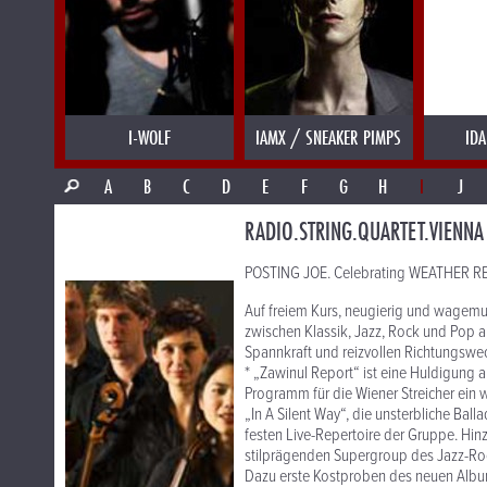
I-WOLF
IAMX / SNEAKER PIMPS
IDA
A
B
C
D
E
F
G
H
I
J
RADIO.STRING.QUARTET.VIENNA
POSTING JOE. Celebrating WEATHER REP
Auf freiem Kurs, neugierig und wagemu
zwischen Klassik, Jazz, Rock und Pop au
Spannkraft und reizvollen Richtungswe
* „Zawinul Report“ ist eine Huldigung a
Programm für die Wiener Streicher ein we
„In A Silent Way“, die unsterbliche Ball
festen Live-Repertoire der Gruppe. Hi
stilprägenden Supergroup des Jazz-Rock
Dazu erste Kostproben des neuen Album