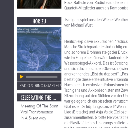
Rock-Ballade von Radiohead dienen hier 
Quartett-Mitglieder auch als Komponist
Tschigan, spiel uns den Wiener Weather
HÖR ZU
von Michael Wüst
Herrlich explosive Exkursionen: "radio.s
Manche Streichquartette sind richtig er
und sonorem Dröhnen steigt der Druck
wie im Flug einer rückwärts laufenden
Wasserspiegel-Akkord. Das ist Streich
und sich dazu noch den Ober(schla)wie
anerkennendes „Bist du deppert“. „Posti
bestätigte diese erste intuitive Erkennt
Nach herrlich explosiven Exkursionen i
RADIO.STRING.QUARTET.VIENNA
Tschigans und Akkordeonisten mit Zawin
Sitzordnung auf den Stühlen vor der Un
CELEBRATING THE MAHAVISHNU ORCHESTRA
war gelegentlich ein bisschen verrutscht
Meeting Of The Spirit
Gibt es ein Schöpfungskonzert? Wenn nic
Vital Transformation
Liao (Bratsche) und Asja Valcic (Cello) 
zusammenfließen. Größte Nervosität fi
In A Silent way
die Elastizität eines Ursprungs haftete