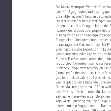
Die Musik-Metropole Wien dürfte weltwe
Jahr 2004 gegründete radio.string.quart
Ensemble hat von Anfang an ganz and
Die vier Mitglieder Bernie Mallinger (Viol
der Anspruch, das Klangspektrum des Str
jazzrockiger Groove oder popverliebte 
bislang schon etliche Grenzgänge absolv
festgehalten. Und international gesehe
herausragender Platz neben den US-Pio
Zwar hat die Klang-Expedition im Lauf
Gründungsmitglieder Asja Valcic und Ber
Prozess. Die Zusammenarbeit der beide
(2000) des Akkordeonisten Klaus Paier
Streicher-Klänge erweitern wollen. Ein
(nominiert für den österreichischen Mu
geblieben ist. Im Jahr 2004 erscheint 
wie Hauptsolist eine tragende Rolle ei
Bernie Mallinger, geboren 1969 in Wolfs
seit 1997 als freischaffender Musiker, d
zahlreichen Projekten in den Bereichen
Asja Valcic, Jahrgang 1967, gebürtige 
internationalen Engagements in Kammer
Jazz-Improvisation beschäftigt und neu