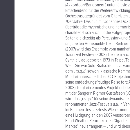
(Akkordeon/Bandoneon) unterhält sie z
Entscheidend für die Weiterentwicklun
Orchestras, gegründet vom Gitarristen
70er Jahre. Das nun mit Johannes Dickbau
überträgt die rhythmische und harmoni
charakteristisch auch für die Folgeproj
Saiten gleichzeitig als Percussion- und
umjubelten Höhepunkte beim Berliner J
(2007) wird das Ensemble vom namhaft
Traumzeit Festival (2008), bei dem auch
Cynthia Liao, geboren 1973 in Taipei/Ta
Wien. Sie war Solo-Bratschistin u.a. vo
dem „r.s.q.v.“ sowohl klassische Kamm
Mit drei unterschiedlichen CD-Projekte
seine entdeckungsfreudige Reise fort: 
2008), folgt ein erneutes Projekt mit 
mit der Sängerin Rigmor Gustafsson („
wird das „r.s.q.v.“ für seine dynamische
renommierten Jazz-Festivals u.a. in Van
Im Rahmen des Jazzfests Wien kommt e
eine Huldigung an den 2007 verstorben
Band Weather Report zu den Giganten de
Market“ neu arrangiert – und wird dies