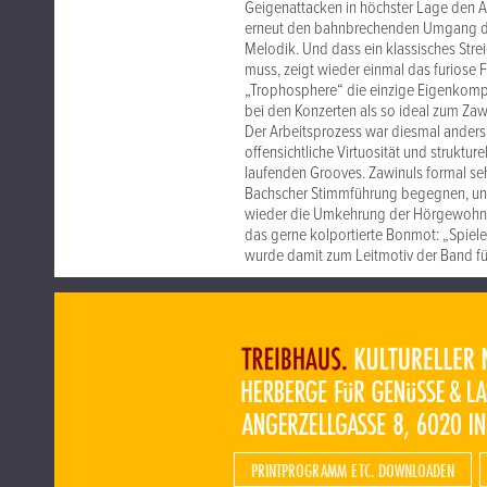
Geigenattacken in höchster Lage den A
erneut den bahnbrechenden Umgang des
Melodik. Und dass ein klassisches Str
muss, zeigt wieder einmal das furiose 
„Trophosphere“ die einzige Eigenkompo
bei den Konzerten als so ideal zum Zaw
Der Arbeitsprozess war diesmal anders a
offensichtliche Virtuosität und struktu
laufenden Grooves. Zawinuls formal seh
Bachscher Stimmführung begegnen, und m
wieder die Umkehrung der Hörgewohnheit
das gerne kolportierte Bonmot: „Spiele 
wurde damit zum Leitmotiv der Band für
PRINTPROGRAMM ETC. DOWNLOADEN