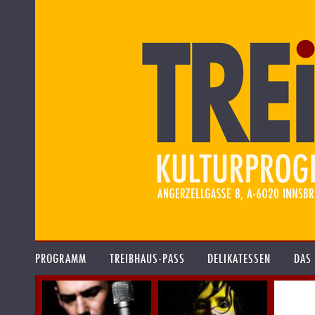
PROGRAMM
TREIBHAUS-PASS
DELIKATESSEN
DAS