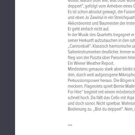
wollte, warum oder wie, was oder wohe
deppert“, gefolgt vom Anheben eines Gl
Es ist schon absolut gewagt, die Fusio
und eben Jo Zawinul in ein Streichquart
Akkordeonist und Baumeister der irrsten
Er geht einfach nicht auf.
In der Musik des Quartetts begegnet er 
seiner Herkunft aufzutauchen in den ru
„Cannonball“. Klassisch harmonische un
Saiteninstrumenten deutlicher. Immer wi
flieg von der Puszta über Panonien hine
Ein Wiener Weather Report.
Mindestens genauso stark aber bleibt i
den, durch weit aufgezogene Mikrophon
Perkussionspower heraus. Die Bögen klo
meckern. Flageolets spielt Bernie Mallin
For Hire“ beginnt mit einem mörderisc
schnell hoch. Da fällt das Cello mit Asj
und doch sonor. Nicht spielbar. Wahnsin
Bedienung zu. „Bist du deppert“. Nein, n
***