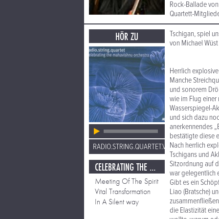
Rock-Ballade von 
Quartett-Mitglied
Tschigan, spiel u
HÖR ZU
von Michael Wüst
Herrlich explosive
Manche Streichqua
und sonorem Dröh
wie im Flug einer
Wasserspiegel-Ak
und sich dazu noc
anerkennendes „Bis
bestätigte diese e
Nach herrlich exp
RADIO.STRING.QUARTET.VIENNA
Tschigans und Akk
Sitzordnung auf d
CELEBRATING THE MAHAVISHNU ORCHESTRA
war gelegentlich e
Meeting Of The Spirit
Gibt es ein Schöp
Vital Transformation
Liao (Bratsche) un
zusammenfließen.
In A Silent way
die Elastizität e