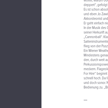
wollte, warum ode
deppert“, gefolgt
Es ist schon abso
und eben Jo Zawinu
Akkordeonist und 
Er geht einfach nic
In der Musik des 
seiner Herkunft a
„Cannonball“. Kla
Saiteninstrumente
flieg von der Pus
Ein Wiener Weathe
Mindestens genaus
den, durch weit 
Perkussionspower 
meckern. Flageolet
For Hire“ beginn
schnell hoch. Da f
und doch sonor. N
Bedienung zu. „Bis
***