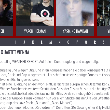
SEN
YARON HERMAN
YASMINE HAMDAN
Y
H
I
J
K
L
M
N
O
P
Q
R
S
.QUARTET.VIENNA
ebrating WEATHER REPORT: Auf freiem Kurs, neugierig und wagemutig.
 neugierig und wagemutig. Und ihren Kompass haben sie dabei konsequent auf 
 Jazz, Rock und Pop ausgerichtet. Hier schaffen sie einzigartige Sounds mit pol
izvollen Richtungswechseln.
“ ist eine Huldigung an den wohl einflussreichsten europäischen Jazzmusiker. Zu
iener Streicher ein weiterer Schritt, den Geist der Fusion Music in die heutige Z
 die unsterbliche Ballade, die Zawinul für Miles Davis schrieb, gehört bereits sei
toire der Gruppe. Hinzu kommen nun vor allem Stücke aus der Ära von „Weather
ergroup des Jazz-Rock („Birdland“, „Black Market“).
roben des neuen Albums „Radiodream“. Der bittersüße Gesang einer Billy Holid