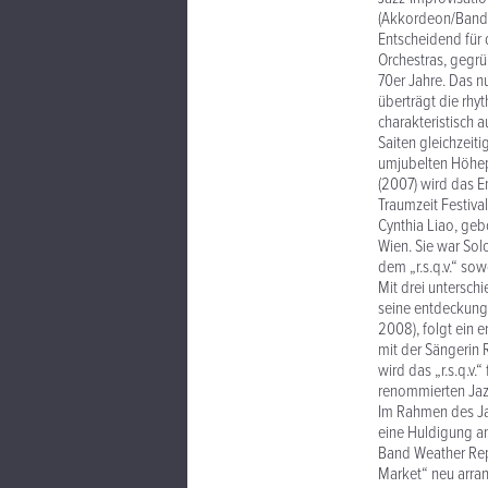
(Akkordeon/Bando
Entscheidend für 
Orchestras, gegrü
70er Jahre. Das nu
überträgt die rhy
charakteristisch 
Saiten gleichzeiti
umjubelten Höhepu
(2007) wird das 
Traumzeit Festiva
Cynthia Liao, gebo
Wien. Sie war Solo
dem „r.s.q.v.“ so
Mit drei untersch
seine entdeckungs
2008), folgt ein 
mit der Sängerin 
wird das „r.s.q.v.
renommierten Jazz
Im Rahmen des Ja
eine Huldigung a
Band Weather Repo
Market“ neu arran