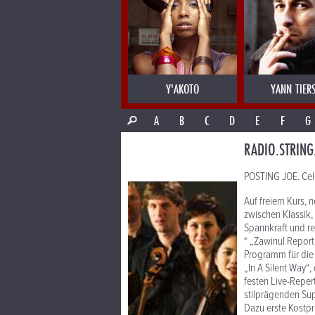
Y'AKOTO
YANN TIER
A
B
C
D
E
F
G
RADIO.STRING
POSTING JOE. Cel
Auf freiem Kurs,
zwischen Klassik,
Spannkraft und re
* „Zawinul Report
Programm für die W
„In A Silent Way“,
festen Live-Reper
stilprägenden Sup
Dazu erste Kostp