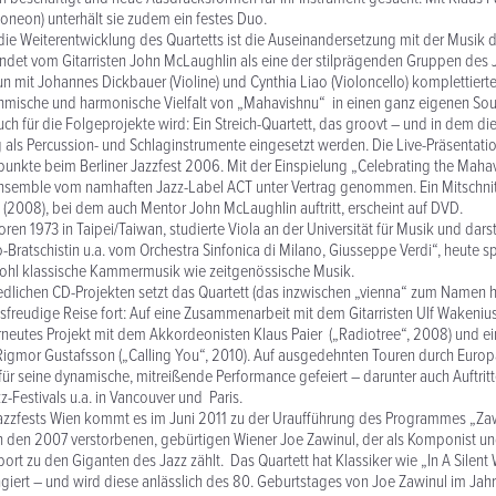
neon) unterhält sie zudem ein festes Duo.
die Weiterentwicklung des Quartetts ist die Auseinandersetzung mit der Musik
ndet vom Gitarristen John McLaughlin als eine der stilprägenden Gruppen des 
n mit Johannes Dickbauer (Violine) und Cynthia Liao (Violoncello) komplettierte „
thmische und harmonische Vielfalt von „Mahavishnu“ in einen ganz eigenen So
auch für die Folgeprojekte wird: Ein Streich-Quartett, das groovt – und in dem 
g als Percussion- und Schlaginstrumente eingesetzt werden. Die Live-Präsentation
nkte beim Berliner Jazzfest 2006. Mit der Einspielung „Celebrating the Maha
Ensemble vom namhaften Jazz-Label ACT unter Vertrag genommen. Ein Mitschni
l (2008), bei dem auch Mentor John McLaughlin auftritt, erscheint auf DVD.
ren 1973 in Taipei/Taiwan, studierte Viola an der Universität für Musik und dars
-Bratschistin u.a. vom Orchestra Sinfonica di Milano, Giusseppe Verdi“, heute sp
wohl klassische Kammermusik wie zeitgenössische Musik.
iedlichen CD-Projekten setzt das Quartett (das inzwischen „vienna“ zum Namen h
freudige Reise fort: Auf eine Zusammenarbeit mit dem Gitarristen Ulf Wakenius 
erneutes Projekt mit dem Akkordeonisten Klaus Paier („Radiotree“, 2008) und 
Rigmor Gustafsson („Calling You“, 2010). Auf ausgedehnten Touren durch Euro
“ für seine dynamische, mitreißende Performance gefeiert – darunter auch Auftritt
-Festivals u.a. in Vancouver und Paris.
zzfests Wien kommt es im Juni 2011 zu der Uraufführung des Programmes „Zaw
n den 2007 verstorbenen, gebürtigen Wiener Joe Zawinul, der als Komponist u
rt zu den Giganten des Jazz zählt. Das Quartett hat Klassiker wie „In A Silent
giert – und wird diese anlässlich des 80. Geburtstages von Joe Zawinul im Jah