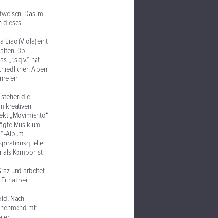
ufweisen. Das im
n dieses
a Liao (Viola) eint
Saiten. Ob
 „r.s.q.v.“ hat
schiedlichen Alben
nre ein
.
 stehen die
em kreativen
jekt „Movimiento“
prägte Musik um
to“-Album
spirationsquelle
er als Komponist
Graz und arbeitet
 Er hat bei
old. Nach
zunehmend mit
aier