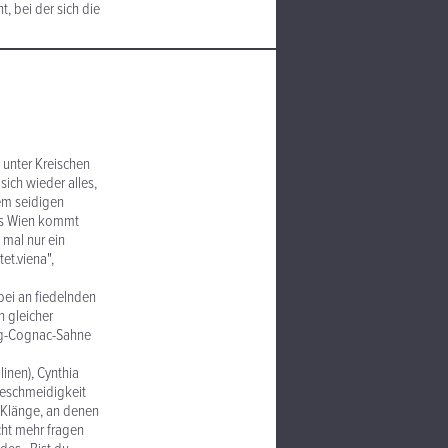
, bei der sich die
 unter Kreischen
ch wieder alles,
em seidigen
aus Wien kommt
 mal nur ein
et.viena",
bei an fiedelnden
n gleicher
ing-Cognac-Sahne
inen), Cynthia
 Geschmeidigkeit
 Klänge, an denen
cht mehr fragen