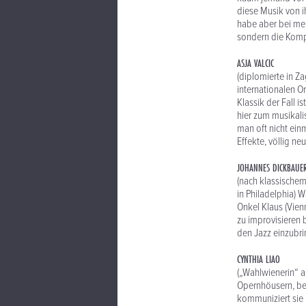
diese Musik von i
habe aber bei mei
sondern die Kompo
ASJA VALCIC
(diplomierte in Za
internationalen Or
Klassik der Fall i
hier zum musikali
man oft nicht ein
Effekte, völlig ne
JOHANNES DICKBAUE
(nach klassischem 
in Philadelphia) W
Onkel Klaus (Vienn
zu improvisieren 
den Jazz einzubri
CYNTHIA LIAO
(„Wahlwienerin“ au
Opernhöusern, bev
kommuniziert sie 