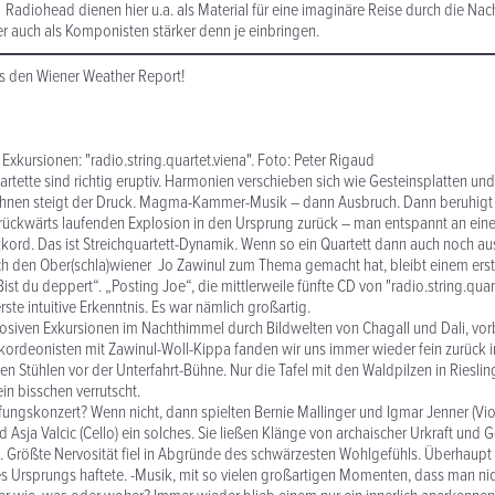
Radiohead dienen hier u.a. als Material für eine imaginäre Reise durch die Nacht
er auch als Komponisten stärker denn je einbringen.
ns den Wiener Weather Report!
 Exkursionen: "radio.string.quartet.viena". Foto: Peter Rigaud
rtette sind richtig eruptiv. Harmonien verschieben sich wie Gesteinsplatten und
nen steigt der Druck. Magma-Kammer-Musik – dann Ausbruch. Dann beruhigt si
 rückwärts laufenden Explosion in den Ursprung zurück – man entspannt an ein
kord. Das ist Streichquartett-Dynamik. Wenn so ein Quartett dann auch noch 
h den Ober(schla)wiener Jo Zawinul zum Thema gemacht hat, bleibt einem erst
t du deppert“. „Posting Joe“, die mittlerweile fünfte CD von "radio.string.quart
rste intuitive Erkenntnis. Es war nämlich großartig.
losiven Exkursionen im Nachthimmel durch Bildwelten von Chagall und Dali, vor
ordeonisten mit Zawinul-Woll-Kippa fanden wir uns immer wieder fein zurück i
en Stühlen vor der Unterfahrt-Bühne. Nur die Tafel mit den Waldpilzen in Riesl
in bisschen verrutscht.
fungskonzert? Wenn nicht, dann spielten Bernie Mallinger und Igmar Jenner (Viol
d Asja Valcic (Cello) ein solches. Sie ließen Klänge von archaischer Urkraft und
 Größte Nervosität fiel in Abgründe des schwärzesten Wohlgefühls. Überhaupt
ines Ursprungs haftete. -Musik, mit so vielen großartigen Momenten, dass man ni