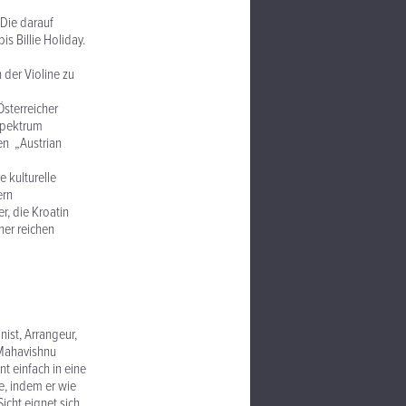
 Die darauf
 Billie Holiday.
der Violine zu
Österreicher
 Spektrum
en „Austrian
e kulturelle
ern
r, die Kroatin
ner reichen
nist, Arrangeur,
 Mahavishnu
t einfach in eine
e, indem er wie
cht eignet sich