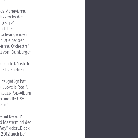
 des Mahavishnu
Jazzrocks der
r.s.q.v.“
und. Der
die schwingenden
 ist einer der
vishnu Orchestra“
tt vom Duisburger
tellende Künste in
ielt sie neben
inzugefügt hat)
(„Love Is Real“,
ein Jazz-Pop-Album
pa und die USA
e bei
inul Report“ –
nd Mastermind der
 Way“ oder „Black
r 2012 auch bei