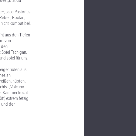
des „Bist du
er, Jaco Pastorius
Rebell, Boxfan,
 nicht kompatibel.
int aus den Tiefen
tro von
n den
 Spiel Tschigan,
nd spiel für uns.
eiger holen aus
hes an
reißen, hüpfen,
ichts. „Volcano
gma-Kammer kocht
iff, extrem fetzig
b und der