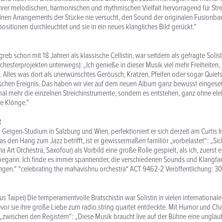
hrer melodischen, harmonischen und rhythmischen Vielfalt hervorragend für Strei
nen Arrangements der Stücke nie versucht, den Sound der originalen Fusionban
sitionen durchleuchtet und sie in ein neues klangliches Bild gerückt.“
greb schon mit 18 Jahren als klassische Cellistin, war seitdem als gefragte Solisti
chesterprojekten unterwegs): „Ich genieße in dieser Musik viel mehr Freiheiten, 
st. Alles was dort als unerwünschtes Geröusch, Kratzen, Pfeifen oder sogar Quiets
schen Ereignis. Das haben wir vier auf dem neuen Album ganz bewusst eingeset
mal mehr die einzelnen Streichinstrumente, sondern es entstehen, ganz ohne ele
ue Klönge.“
R
Geigen-Studium in Salzburg und Wien, perfektioniert er sich derzeit am Curtis In
as den Hang zum Jazz betrifft, ist er gewissermaßen familiör „vorbelastet“: „Si
a Art Orchestra, Saxofour) als Vorbild eine große Rolle gespielt, als ich, zuers
begann. Ich finde es immer spannender, die verschiedenen Sounds und Klangfa
ngen.“ *celebrating the mahavishnu orchestra* ACT 9462-2 Veröffentlichung: 30
s Taipei) Die temperamentvolle Bratschistin war Solistin in vielen international
or sie ihre große Liebe zum radio.string.quartet entdeckte. Mit Humor und C
„zwischen den Registern“: „Diese Musik braucht live auf der Bühne eine unglaub