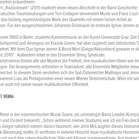
zerten präsentieren.
m „Radiodream“ (2011) markiert einen neuen Abschnitt in der Band-Geschichte:
alischen Traumdeutungen und Ton-Collagen verwenden Musik von Franz Liszt bis
es das bislang eigenständigste Werk des Quartetts mit einem hohen Anteil an
en. Für den ausgeschiedenen Johannes Dickbauer ist erstmals Igmar Jenner an 
oren 1980 in Berlin, studierte Kammermusik an der Kunst-Universität Graz. Der 
r Komponist und Arrangeur im Klassik-Genre, hat aber zugleich sein stilistisches
weitert. Mit dem Duo Igmar Jenner & Borut Mori (Geige/Akkordeon) gewann er d
d 2010“. Außerdem leitet er das Ensemble String Syndicate.
artet.vienna finden alle vier Musiker die Freiheit, ihre musikalischen Ideen wie ihr
ingen. Die Arrangements entstehen in Teamarbeit, alle Ensemble-Mitglieder steu
n bei. In diesem Sinne verstehen sich die Süd-Österreicher Mallinger und Jenne
iwanesin Liao als Protagonisten einer neuen Wiener Streicherschule: Wien mit sei
er auch mit seiner neuen multikulturellen Offenheit.
ET.VIENNA
haffend in der österreichischen Musik-Szene, als umtriebiger Band-Leader, Kompo
n und Dozent bekannt): „Schon wöhrend meines Studiums war ich ein Fan des
s Geiger natürlich extrem davon fasziniert, wie John McLaughlin dieses Instrumen
Besetzung stellte. Er eröffnete in vielerlei Hinsicht neue musikalische Horizont
nd nach ihm unterschiedlichste Stile und Klönge zusammenfügte. Aus meiner Si