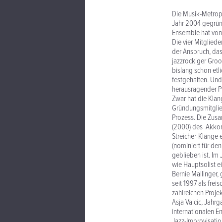
Die Musik-Metropo
Jahr 2004 gegründ
Ensemble hat von
Die vier Mitglieder
der Anspruch, das
jazzrockiger Groo
bislang schon etl
festgehalten. Und
herausragender Pl
Zwar hat die Klan
Gründungsmitglied
Prozess. Die Zus
(2000) des Akkord
Streicher-Klänge 
(nominiert für de
geblieben ist. Im
wie Hauptsolist e
Bernie Mallinger,
seit 1997 als frei
zahlreichen Proje
Asja Valcic, Jahr
internationalen 
Jazz-Improvisatio