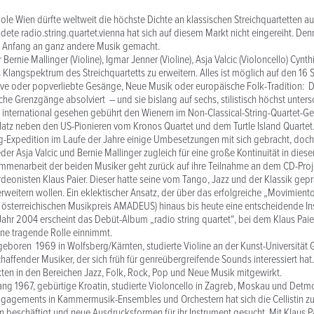
le Wien dürfte weltweit die höchste Dichte an klassischen Streichquartetten a
ete radio.string.quartet.vienna hat sich auf diesem Markt nicht eingereiht. Den
 Anfang an ganz andere Musik gemacht.
 Bernie Mallinger (Violine), Igmar Jenner (Violine), Asja Valcic (Violoncello) Cynthi
 Klangspektrum des Streichquartetts zu erweitern. Alles ist möglich auf den 16 
ve oder popverliebte Gesänge, Neue Musik oder europäische Folk-Tradition: Das
iche Grenzgänge absolviert – und sie bislang auf sechs, stilistisch höchst unter
 international gesehen gebührt den Wienern im Non-Classical-String-Quartet-Ge
atz neben den US-Pionieren vom Kronos Quartet und dem Turtle Island Quartet
g-Expedition im Laufe der Jahre einige Umbesetzungen mit sich gebracht, doch
er Asja Valcic und Bernie Mallinger zugleich für eine große Kontinuität in dies
ammenarbeit der beiden Musiker geht zurück auf ihre Teilnahme an dem CD-Pro
eonisten Klaus Paier. Dieser hatte seine vom Tango, Jazz und der Klassik ge
erweitern wollen. Ein eklektischer Ansatz, der über das erfolgreiche „Movimien
n österreichischen Musikpreis AMADEUS) hinaus bis heute eine entscheidende In
 Jahr 2004 erscheint das Debüt-Album „radio string quartet“, bei dem Klaus Pai
ine tragende Rolle einnimmt.
 geboren 1969 in Wolfsberg/Kärnten, studierte Violine an der Kunst-Universität 
schaffender Musiker, der sich früh für genreübergreifende Sounds interessiert hat.
kten in den Bereichen Jazz, Folk, Rock, Pop und Neue Musik mitgewirkt.
gang 1967, gebürtige Kroatin, studierte Violoncello in Zagreb, Moskau und Detm
Engagements in Kammermusik-Ensembles und Orchestern hat sich die Cellistin 
n beschäftigt und neue Ausdrucksformen für ihr Instrument gesucht. Mit Klaus P