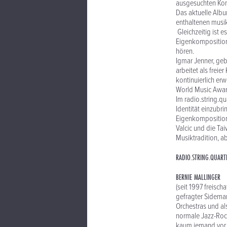
ausgesuchten Kon
Das aktuelle Albu
enthaltenen musik
Gleichzeitig ist 
Eigenkomposition
hören.
Igmar Jenner, geb
arbeitet als freie
kontinuierlich er
World Music Awar
Im radio.string.qu
Identität einzubr
Eigenkompositione
Valcic und die Ta
Musiktradition, ab
RADIO.STRING.QUART
BERNIE MALLINGER
(seit 1997 freisc
gefragter Sidema
Orchestras und al
normale Jazz-Rock-
kaum jemand vor u