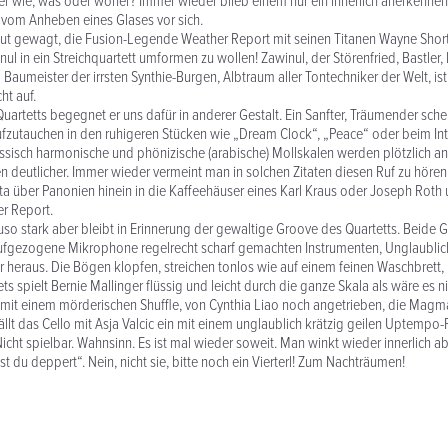
r wie, was oder woher? Immer wieder blieb einem nur ein innerlich anerkennen
 vom Anheben eines Glases vor sich.
lut gewagt, die Fusion-Legende Weather Report mit seinen Titanen Wayne Short
l in ein Streichquartett umformen zu wollen! Zawinul, der Störenfried, Bastler, 
Baumeister der irrsten Synthie-Burgen, Albtraum aller Tontechniker der Welt, ist
ht auf.
Quartetts begegnet er uns dafür in anderer Gestalt. Ein Sanfter, Träumender sche
ufzutauchen in den ruhigeren Stücken wie „Dream Clock“, „Peace“ oder beim In
ssisch harmonische und phönizische (arabische) Mollskalen werden plötzlich a
n deutlicher. Immer wieder vermeint man in solchen Zitaten diesen Ruf zu hören:
zta über Panonien hinein in die Kaffeehäuser eines Karl Kraus oder Joseph Roth u
r Report.
o stark aber bleibt in Erinnerung der gewaltige Groove des Quartetts. Beide G
aufgezogene Mikrophone regelrecht scharf gemachten Instrumenten, Unglaublic
heraus. Die Bögen klopfen, streichen tonlos wie auf einem feinen Waschbrett, 
s spielt Bernie Mallinger flüssig und leicht durch die ganze Skala als wäre es n
t mit einem mörderischen Shuffle, von Cynthia Liao noch angetrieben, die Ma
ällt das Cello mit Asja Valcic ein mit einem unglaublich krätzig geilen Uptempo-R
icht spielbar. Wahnsinn. Es ist mal wieder soweit. Man winkt wieder innerlich a
t du deppert“. Nein, nicht sie, bitte noch ein Vierterl! Zum Nachträumen!