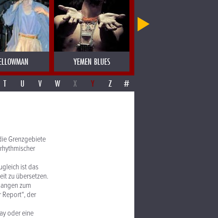
ELLOWMAN
YEMEN BLUES
YERBA BUENA
T
U
V
W
X
Y
Z
#
die Grenzgebiete
yrhythmischer
gleich ist das
eit zu übersetzen.
t langen zum
 Report“, der
ay oder eine