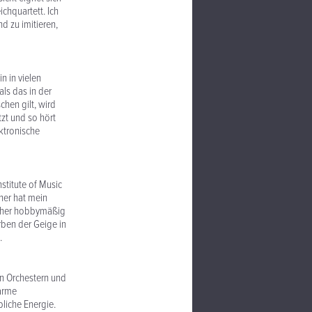
chquartett. Ich
d zu imitieren,
n in vielen
als das in der
chen gilt, wird
zt und so hört
ktronische
stitute of Music
cher hat mein
t eher hobbymäßig
rben der Geige in
.
en Orchestern und
harme
liche Energie.