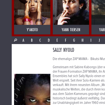
Y'AKOTO
YANN TIERSEN
YAR
A
B
C
D
E
F
G
H
I
J
SALLY NYOLO
Die ehemalige ZAP MAMA - Bikutsi Mus
Gemeinsam mit Sabine Kabongo (der wun
der Frauen-Formation ZAP MAMA, ihr Af
Ensembles hat sich Sally Nyolo einen er
Welt erspielt. Seit ihrer Solo-Karriere
verkauft. Mit ihrem neuesten Album „M
musikalische Welten, die durch ihren k
aus dem Süden Kameruns geprägt sind, 
historisch bedingt äußerst vielfältig.
zur Unabhängigkeit im Jahre 1960 einst