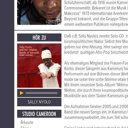
Schutzherrschaft, ab 1916 wurde Kamer
Commonwealth. Bekannt ist die Musik 
Makossa“ 1973 internationale Anerkenn
Beyond bekannt, und die Gruppe Têtes
einem weltweiten Publikum nahegebracht
Daß z.B. Sally Nyolos zweite Solo-CD in
HÖR ZU
kosmopolitischen Natur. Selbst ihre Mu
geben nur eine Ahnung. Hier swingt ei
kredenzt quirligen Afro-Pop beschwört 
Als ehemaliges Mitglied der Frauen-
Konto dieser Sängerin aus Kamerun) hat 
Performerin auf den Bühnen dieser Welt e
mixte sie unter ihre softe Stimme vita
Mit ihrem neuesten Solo-Album "Mémoir
Welten, die durch ihren kosmopolitische
Musikstile aus dem Süden Kameruns gep
SALLY NYOLO
Die Aufnahmen fanden 2005 und 2006 in 
Band die neuen Songs ein, in Kamerun h
STUDIO CAMEROON
zusammengearbeitet, die zum Teil scho
Bikoutsi