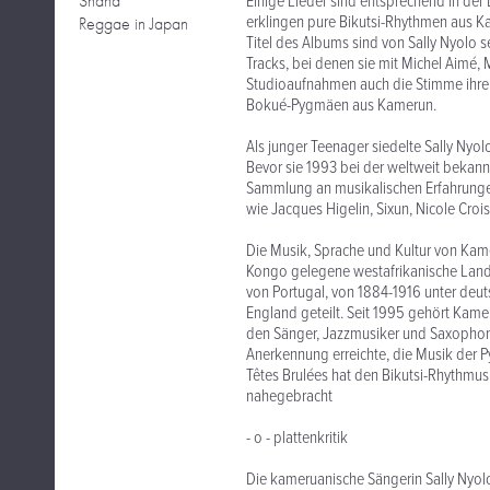
Shana
Einige Lieder sind entsprechend in de
erklingen pure Bikutsi-Rhythmen aus 
Reggae in Japan
Titel des Albums sind von Sally Nyolo 
Tracks, bei denen sie mit Michel Aimé, 
Studioaufnahmen auch die Stimme ihrer
Bokué-Pygmäen aus Kamerun.
Als junger Teenager siedelte Sally Nyolo
Bevor sie 1993 bei der weltweit bekan
Sammlung an musikalischen Erfahrungen
wie Jacques Higelin, Sixun, Nicole Croi
Die Musik, Sprache und Kultur von Kamer
Kongo gelegene westafrikanische Land 
von Portugal, von 1884-1916 unter deu
England geteilt. Seit 1995 gehört Kam
den Sänger, Jazzmusiker und Saxophoni
Anerkennung erreichte, die Musik der
Têtes Brulées hat den Bikutsi-Rhythmu
nahegebracht
- o - plattenkritik
Die kameruanische Sängerin Sally Nyolo 