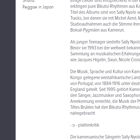
Shana
Einige Lieder sind entsprechend in de
erklingen pure Bikutsi-Rhythmen aus 
Reggae in Japan
Titel des Albums sind von Sally Nyolo 
Tracks, bei denen sie mit Michel Aimé, 
Studioaufnahmen auch die Stimme ihrer
Bokué-Pygmäen aus Kamerun.
Als junger Teenager siedelte Sally Nyolo
Bevor sie 1993 bei der weltweit bekan
Sammlung an musikalischen Erfahrungen
wie Jacques Higelin, Sixun, Nicole Croi
Die Musik, Sprache und Kultur von Kamer
Kongo gelegene westafrikanische Land 
von Portugal, von 1884-1916 unter deu
England geteilt. Seit 1995 gehört Kam
den Sänger, Jazzmusiker und Saxophoni
Anerkennung erreichte, die Musik der
Têtes Brulées hat den Bikutsi-Rhythmu
nahegebracht
- o - plattenkritik
Die kameruanische Sängerin Sally Nyolo 