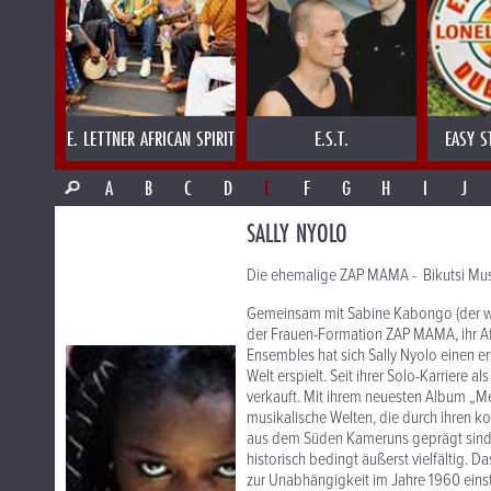
E. LETTNER AFRICAN SPIRIT
E.S.T.
EASY S
A
B
C
D
E
F
G
H
I
J
SALLY NYOLO
Die ehemalige ZAP MAMA - Bikutsi Mus
Gemeinsam mit Sabine Kabongo (der wun
der Frauen-Formation ZAP MAMA, ihr Af
Ensembles hat sich Sally Nyolo einen er
Welt erspielt. Seit ihrer Solo-Karriere
verkauft. Mit ihrem neuesten Album „M
musikalische Welten, die durch ihren k
aus dem Süden Kameruns geprägt sind, 
historisch bedingt äußerst vielfältig.
zur Unabhängigkeit im Jahre 1960 einst