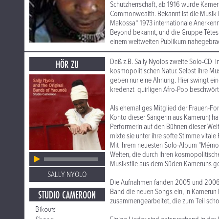
Schutzherrschaft, ab 1916 wurde Kamer
Commonwealth. Bekannt ist die Musik 
Makossa“ 1973 internationale Anerkenn
Beyond bekannt, und die Gruppe Têtes
einem weltweiten Publikum nahegebracht
Daß z.B. Sally Nyolos zweite Solo-CD in
HÖR ZU
kosmopolitischen Natur. Selbst ihre Mu
geben nur eine Ahnung. Hier swingt ei
kredenzt quirligen Afro-Pop beschwört 
Als ehemaliges Mitglied der Frauen-
Konto dieser Sängerin aus Kamerun) hat 
Performerin auf den Bühnen dieser Welt e
mixte sie unter ihre softe Stimme vita
Mit ihrem neuesten Solo-Album "Mémoir
Welten, die durch ihren kosmopolitische
Musikstile aus dem Süden Kameruns gep
SALLY NYOLO
Die Aufnahmen fanden 2005 und 2006 in 
Band die neuen Songs ein, in Kamerun h
STUDIO CAMEROON
zusammengearbeitet, die zum Teil scho
Bikoutsi