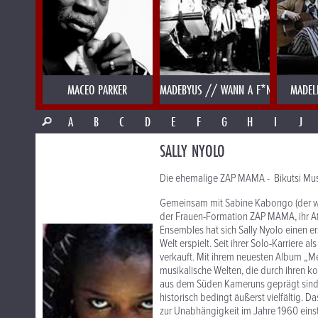
MACEO PARKER
MADEBYUS // WANN A F*NK
MADEL
A
B
C
D
E
F
G
H
I
J
SALLY NYOLO
Die ehemalige ZAP MAMA - Bikutsi Mus
Gemeinsam mit Sabine Kabongo (der wun
der Frauen-Formation ZAP MAMA, ihr Af
Ensembles hat sich Sally Nyolo einen er
Welt erspielt. Seit ihrer Solo-Karriere
verkauft. Mit ihrem neuesten Album „M
musikalische Welten, die durch ihren k
aus dem Süden Kameruns geprägt sind, 
historisch bedingt äußerst vielfältig.
zur Unabhängigkeit im Jahre 1960 einst