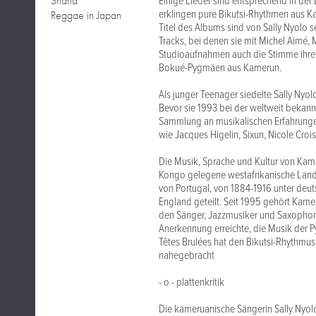
Shana
Einige Lieder sind entsprechend in de
erklingen pure Bikutsi-Rhythmen aus 
Reggae in Japan
Titel des Albums sind von Sally Nyolo 
Tracks, bei denen sie mit Michel Aimé, 
Studioaufnahmen auch die Stimme ihrer
Bokué-Pygmäen aus Kamerun.
Als junger Teenager siedelte Sally Nyolo
Bevor sie 1993 bei der weltweit bekan
Sammlung an musikalischen Erfahrungen
wie Jacques Higelin, Sixun, Nicole Croi
Die Musik, Sprache und Kultur von Kamer
Kongo gelegene westafrikanische Land 
von Portugal, von 1884-1916 unter deu
England geteilt. Seit 1995 gehört Kam
den Sänger, Jazzmusiker und Saxophoni
Anerkennung erreichte, die Musik der
Têtes Brulées hat den Bikutsi-Rhythmu
nahegebracht
- o - plattenkritik
Die kameruanische Sängerin Sally Nyolo 