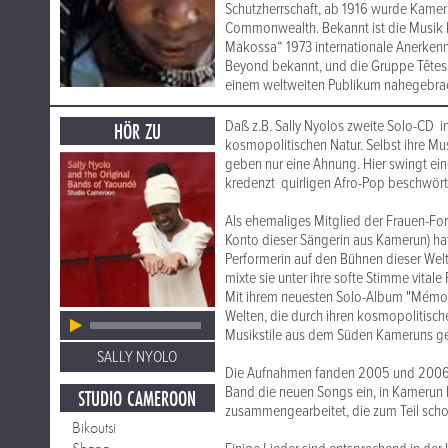
Schutzherrschaft, ab 1916 wurde Kamer
Commonwealth. Bekannt ist die Musik 
Makossa“ 1973 internationale Anerkenn
Beyond bekannt, und die Gruppe Têtes
einem weltweiten Publikum nahegebracht
Daß z.B. Sally Nyolos zweite Solo-CD in
HÖR ZU
kosmopolitischen Natur. Selbst ihre Mu
geben nur eine Ahnung. Hier swingt ei
kredenzt quirligen Afro-Pop beschwört 
Als ehemaliges Mitglied der Frauen-
Konto dieser Sängerin aus Kamerun) hat 
Performerin auf den Bühnen dieser Welt e
mixte sie unter ihre softe Stimme vita
Mit ihrem neuesten Solo-Album "Mémoir
Welten, die durch ihren kosmopolitische
Musikstile aus dem Süden Kameruns gep
SALLY NYOLO
Die Aufnahmen fanden 2005 und 2006 in 
Band die neuen Songs ein, in Kamerun h
STUDIO CAMEROON
zusammengearbeitet, die zum Teil scho
Bikoutsi