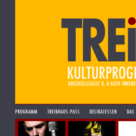
PROGRAMM
TREIBHAUS-PASS
DELIKATESSEN
DAS