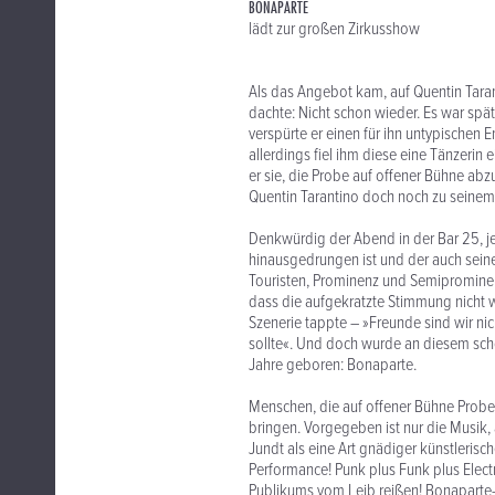
BONAPARTE
lädt zur großen Zirkusshow
Als das Angebot kam, auf Quentin Taran
dachte: Nicht schon wieder. Es war spä
verspürte er einen für ihn untypischen
allerdings fiel ihm diese eine Tänzeri
er sie, die Probe auf offener Bühne ab
Quentin Tarantino doch noch zu seinem
Denkwürdig der Abend in der Bar 25, je
hinausgedrungen ist und der auch seiner
Touristen, Prominenz und Semiprominen
dass die aufgekratzte Stimmung nicht 
Szenerie tappte – »Freunde sind wir ni
sollte«. Und doch wurde an diesem sch
Jahre geboren: Bonaparte.
Menschen, die auf offener Bühne Proben
bringen. Vorgegeben ist nur die Musik, 
Jundt als eine Art gnädiger künstlerisc
Performance! Punk plus Funk plus Elect
Publikums vom Leib reißen! Bonaparte-