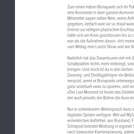
Zum einen haben Bonaparte sich ihr Pu
eine Konstante in dem ganzen Kommen un
Mitstreiter sagen selten Nein, wenn 
gegeben, einfach weil sie so drauf war
Grenze zur völligen physischen Erschöp
hätte sich ein Kreis geschlossen hin zu
war als die Aufnahme davon. »Ich meine
»am Mittag eine Lunch-Show und am A
Natürlich hat das Dauertouren viel mit
Schallplatten nichts mehr einbringt, sin
bringen. Und doch ist da in den letzte
Zwanzig- und Dreißigjährigen ein Bedü
verspürt, wenn er Bonaparte unterwegs
ganz unvirtuell »was zu spüren«, und wo
»Der Live-Moment ist heute das Direktes
der auch jenseits der Bühne die Aura ei
Nur in scheinbarem Widerspruch dazu s
digitalen Sphäre verfügen. Wer auf MyS
erdenklichen Auftritten, aus Russland,
Schnipsel betreibt Werbung in eigener Sa
nach bewusster Karriereplanung, währe