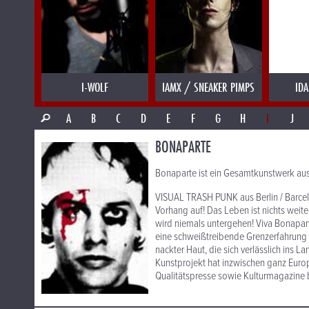
I-WOLF
IAMX / SNEAKER PIMPS
IDA
A
B
C
D
E
F
G
H
I
J
BONAPARTE
Bonaparte ist ein Gesamtkunstwerk au
VISUAL TRASH PUNK aus Berlin / Barce
Vorhang auf! Das Leben ist nichts weite
wird niemals untergehen! Viva Bonaparte
eine schweißtreibende Grenzerfahrung
nackter Haut, die sich verlässlich ins
Kunstprojekt hat inzwischen ganz Europ
Qualitätspresse sowie Kulturmagazine 