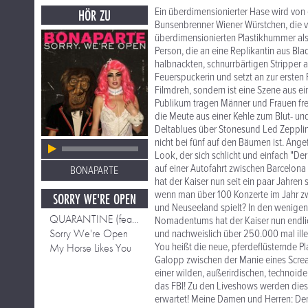
Ein überdimensionierter Hase wird von 
HÖR ZU
Bunsenbrenner Wiener Würstchen, die vo
überdimensionierten Plastikhummer als
Person, die an eine Replikantin aus Bla
halbnackten, schnurrbärtigen Stripper 
Feuerspuckerin und setzt an zur ersten 
Filmdreh, sondern ist eine Szene aus e
Publikum tragen Männer und Frauen freiwi
die Meute aus einer Kehle zum Blut- u
Deltablues über Stonesund Led Zepplin-
nicht bei fünf auf den Bäumen ist. An
Look, der sich schlicht und einfach "De
auf einer Autofahrt zwischen Barcelona 
BONAPARTE
hat der Kaiser nun seit ein paar Jahren
wenn man über 100 Konzerte im Jahr z
SORRY WE'RE OPEN
und Neuseeland spielt? In den wenigen 
QUARANTINE (feat. Housemeister)
Nomadentums hat der Kaiser nun endlic
Sorry We're Open
und nachweislich über 250.000 mal ille
You heißt die neue, pferdeflüsternde Pl
My Horse Likes You
Galopp zwischen der Manie eines Screa
einer wilden, außerirdischen, technoide
das FBI! Zu den Liveshows werden die
erwartet! Meine Damen und Herren: Der 