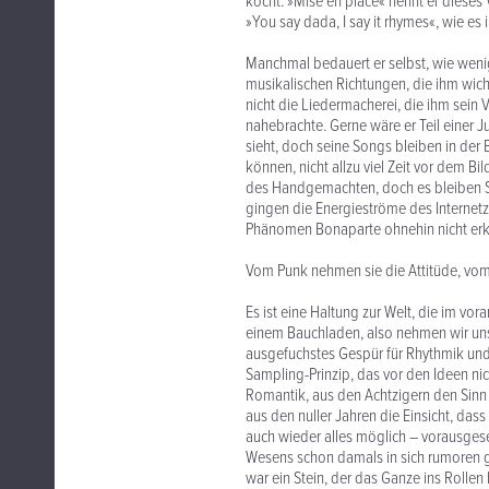
kocht. »Mise en place« nennt er dieses
»You say dada, I say it rhymes«, wie es
Manchmal bedauert er selbst, wie weni
musikalischen Richtungen, die ihm wichtig
nicht die Liedermacherei, die ihm sein 
nahebrachte. Gerne wäre er Teil einer
sieht, doch seine Songs bleiben in der
können, nicht allzu viel Zeit vor dem B
des Handgemachten, doch es bleiben Schn
gingen die Energieströme des Internetzei
Phänomen Bonaparte ohnehin nicht erk
Vom Punk nehmen sie die Attitüde, vom
Es ist eine Haltung zur Welt, die im v
einem Bauchladen, also nehmen wir uns
ausgefuchstes Gespür für Rhythmik und
Sampling-Prinzip, das vor den Ideen ni
Romantik, aus den Achtzigern den Sinn
aus den nuller Jahren die Einsicht, dass
auch wieder alles möglich – vorausgeset
Wesens schon damals in sich rumoren ge
war ein Stein, der das Ganze ins Rollen