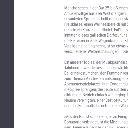
Manche sehen in der Bar 25 bloß eine
Amüsierwillige aus aller Welt drängeln. 
unsanierten Spreeabschnitt der Innens
Preisklasse, einen Wellnessbereich mit 
gerade ein Konzert stattfindet, Fußbal
Inmitten dieses gallischen Dorfes, nur
die Betreiber in einer Wagenburg mit K
Verallgemeinerung nennt, ist so etwas w
verschiedener Weltanschauungen – oder
Ein anderer Tobias, der Musikjournalist
Jahrhundertwende beschrieben, wie hier 
Ballerinakostümchen, den Fummeln vom
zum Thema »Vaudeville« entsprungen, w
Abenteuerspielplatzes ihren Drogenraus
die Spree sprangen, die Leute auf de
alldem der Betrieb einfach weiterging.
Neuem vereinigten, einer Best-of-Kultu
und das Pragmatische neben dem Wunsch,
»Aus der Bar ist schon einiges an Ener
Bonaparte verbindet, ist die Mischung a
wird. Einerseits geht es darum, Leben 