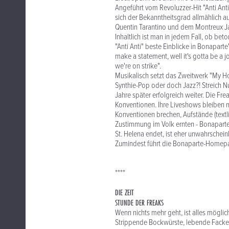
Angeführt vom Revoluzzer-Hit "Anti Ant
sich der Bekanntheitsgrad allmählich au
Quentin Tarantino und dem Montreux Ja
Inhaltlich ist man in jedem Fall, ob bet
"Anti Anti" beste Einblicke in Bonapart
make a statement, well it's gotta be a j
we're on strike".
Musikalisch setzt das Zweitwerk "My Ho
Synthie-Pop oder doch Jazz?! Streich 
Jahre später erfolgreich weiter. Die Fr
Konventionen. Ihre Liveshows bleiben m
Konventionen brechen, Aufstände (textlic
Zustimmung im Volk ernten - Bonaparte 
St. Helena endet, ist eher unwahrscheinl
Zumindest führt die Bonaparte-Homepa
****
DIE ZEIT
STUNDE DER FREAKS
Wenn nichts mehr geht, ist alles möglic
Strippende Bockwürste, lebende Facke