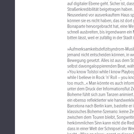
auf digitaler Ebene geht. Sicher ist, 
Straßenkredibilität beigetragen haben. 
Neuseeland vor ausverkauftem Haus spi
können sie es nicht haben, das ist dort 
Bonaparte hervorgebracht hat, eine Wel
schnell ausbreiten, bis irgendwann ei
bitten lässt, weil er zufällig in der Sta
»Aufmerksamkeitsdefizitsyndrom-Musik« 
jemand nicht entscheiden können, in we
Bewegung gesetzt. Alles ist aus dem Sta
selbst davongaloppierenden Beat, währ
»You know Tolstoi while I know Playboy
while I believe in Rock ’n’ Roll – you
too much...« Man könnte es auch inform
unter dem Druck der Informationsflut Zei
Boheme fühlt sich zum Tanzen animiert
ein ebenso reflektierter wie handwerkl
Barcelona nach Berlin kam, bastelte er 
klassisches Boheme-Szenario: keine Zent
zwischen dem Touren bleibt, Songwriti
herkömmlichen Sinn kann nicht die Rede
dass in einer Welt der Schnipsel der We