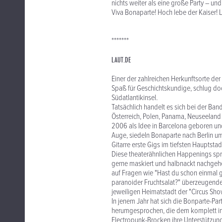
nichts weiter als eine große Party – un
Viva Bonaparte! Hoch lebe der Kaiser! L
*******
LAUT.DE
Einer der zahlreichen Herkunftsorte der
Spaß für Geschichtskundige, schlug doc
Südatlantikinsel.
Tatsächlich handelt es sich bei der Ban
Österreich, Polen, Panama, Neuseeland 
2006 als Idee in Barcelona geboren u
Auge, siedeln Bonaparte nach Berlin 
Gitarre erste Gigs im tiefsten Hauptst
Diese theaterähnlichen Happenings spre
gerne maskiert und halbnackt nachgehen
auf Fragen wie "Hast du schon einmal 
paranoider Fruchtsalat?" überzeugende 
jeweiligen Heimatstadt der "Circus Sho
In jenem Jahr hat sich die Bonparte-Part
herumgesprochen, die dem komplett i
Electropunk-Brocken ihre Unterstützun