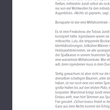
fließen, mittendrin Jundt selbst als 
nur von viel Wohlwollen für den indivi
Augenblicks. »Nichts ist geplant«, sagt J
Bonaparte ist wie eine Mitfahrzentrale –
Es ist eine Freakshow, die Tobias Jundt 
konzipiert hätte. Irgendwann waren sie 
mitbrachte, Lulu, die strippende Bockw
Identitätsstörungen, tollkühne Männer
Hobbyexhibitionisten, sie alle sprang
der Spaßkaiser in seinem feuerroten Sp
eine wandelnde Mitfahrzentrale: Wer etw
will, denn irgendeiner muss in dem Dur
Stetig gewachsen ist aber nicht nur die
denselben schattigen Bäumen, unter d
haben, ist nur noch eine von vielen Spi
große Hallen bis auf den letzten Platz
bespielen. Manchmal kriegt Jundt einen
Einlass wirft, man hört Stimmen aus Spa
Fan geoutet. »Schon krass« findet er d
Ganz aus dem Nichts kommt der Erfolg fr