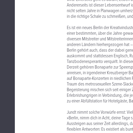
Andererseits ist dieser Lebensentwurf 
nicht selten Jahre in Planwagen umherz
in die richtige Schale zu schmeißen, u
Es ist ein neues Berlin der Kreativindu
einer bestimmten, über die Jahre gewa
diversen Mitstreiter und Mitstreiterin
anderen Ländern hierhergezogen hat – i
Berlin gehört auch, dass der dabei gene
auskommt und stattdessen Englisch, Ru
Tanzbodenesperanto verquirlt. In dieser
Derzeit gehören Bonaparte zur Speerspi
anreisen, in irgendeiner Kreuzberger Ba
auf Bonaparte-Konzerten in niedlichen 
Traum des metrosexuellen Szene-Slacker
Begeisterung mischen sich seit einiger
Erlebnishungrigen in Verbindung, die j
zu einer Abfüllstation für Hotelgäste,
Jundt nimmt solche Vorwürfe ernst: Viell
»Berlin, nimm dich in Acht, deine Tage
Aussteigen aus seiner Zeit allerdings, 
flexiblen Antworten: Es existiert als bu