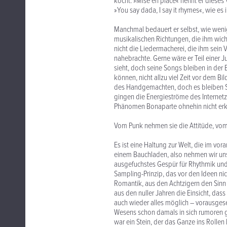
kocht. »Mise en place« nennt er dieses
»You say dada, I say it rhymes«, wie es
Manchmal bedauert er selbst, wie weni
musikalischen Richtungen, die ihm wichtig
nicht die Liedermacherei, die ihm sein 
nahebrachte. Gerne wäre er Teil einer
sieht, doch seine Songs bleiben in der
können, nicht allzu viel Zeit vor dem B
des Handgemachten, doch es bleiben Schn
gingen die Energieströme des Internetzei
Phänomen Bonaparte ohnehin nicht erk
Vom Punk nehmen sie die Attitüde, vom
Es ist eine Haltung zur Welt, die im v
einem Bauchladen, also nehmen wir uns
ausgefuchstes Gespür für Rhythmik und
Sampling-Prinzip, das vor den Ideen ni
Romantik, aus den Achtzigern den Sinn
aus den nuller Jahren die Einsicht, dass
auch wieder alles möglich – vorausgeset
Wesens schon damals in sich rumoren ge
war ein Stein, der das Ganze ins Rollen