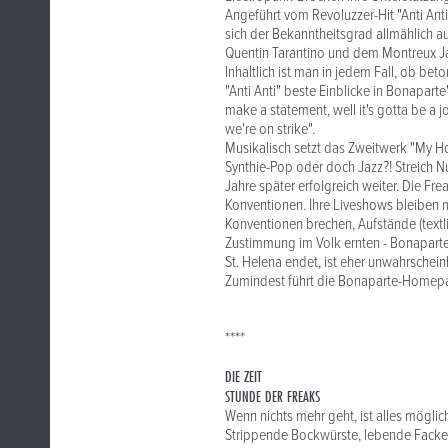
Angeführt vom Revoluzzer-Hit "Anti Ant
sich der Bekanntheitsgrad allmählich au
Quentin Tarantino und dem Montreux Ja
Inhaltlich ist man in jedem Fall, ob bet
"Anti Anti" beste Einblicke in Bonapart
make a statement, well it's gotta be a j
we're on strike".
Musikalisch setzt das Zweitwerk "My Ho
Synthie-Pop oder doch Jazz?! Streich 
Jahre später erfolgreich weiter. Die Fr
Konventionen. Ihre Liveshows bleiben m
Konventionen brechen, Aufstände (textlic
Zustimmung im Volk ernten - Bonaparte 
St. Helena endet, ist eher unwahrscheinl
Zumindest führt die Bonaparte-Homepa
****
DIE ZEIT
STUNDE DER FREAKS
Wenn nichts mehr geht, ist alles möglic
Strippende Bockwürste, lebende Facke