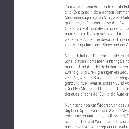
Zum einen haben Bonaparte sich ihr Pu
eine Konstante in dem ganzen Kommen un
Mitstreiter sagen selten Nein, wenn 
gegeben, einfach weil sie so drauf war
Grenze zur völligen physischen Erschöp
hätte sich ein Kreis geschlossen hin zu
war als die Aufnahme davon. »Ich meine
»am Mittag eine Lunch-Show und am A
Natürlich hat das Dauertouren viel mit
Schallplatten nichts mehr einbringt, sin
bringen. Und doch ist da in den letzte
Zwanzig- und Dreißigjährigen ein Bedü
verspürt, wenn er Bonaparte unterwegs
ganz unvirtuell »was zu spüren«, und wo
»Der Live-Moment ist heute das Direktes
der auch jenseits der Bühne die Aura ei
Nur in scheinbarem Widerspruch dazu s
digitalen Sphäre verfügen. Wer auf MyS
erdenklichen Auftritten, aus Russland,
Schnipsel betreibt Werbung in eigener Sa
nach bewusster Karriereplanung, währe