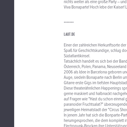
nichts weiter als eine große Party – un
Viva Bonaparte! Hoch lebe der Kaiser! L
*******
LAUT.DE
Einer der zahlreichen Herkunftsorte der
Spaß für Geschichtskundige, schlug doc
Südatlantikinsel.
Tatsächlich handelt es sich bei der Ban
Österreich, Polen, Panama, Neuseeland 
2006 als Idee in Barcelona geboren u
Auge, siedeln Bonaparte nach Berlin 
Gitarre erste Gigs im tiefsten Hauptst
Diese theaterähnlichen Happenings spre
gerne maskiert und halbnackt nachgehen
auf Fragen wie "Hast du schon einmal 
paranoider Fruchtsalat?" überzeugende 
jeweiligen Heimatstadt der "Circus Sho
In jenem Jahr hat sich die Bonparte-Part
herumgesprochen, die dem komplett i
Electropunk-Brocken ihre Unterstützun