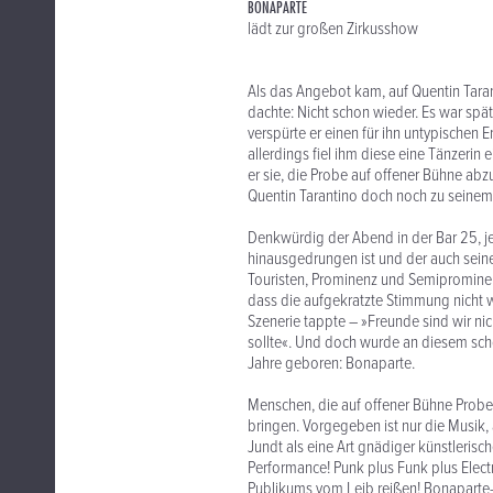
BONAPARTE
lädt zur großen Zirkusshow
Als das Angebot kam, auf Quentin Taran
dachte: Nicht schon wieder. Es war spä
verspürte er einen für ihn untypischen
allerdings fiel ihm diese eine Tänzeri
er sie, die Probe auf offener Bühne ab
Quentin Tarantino doch noch zu seinem
Denkwürdig der Abend in der Bar 25, je
hinausgedrungen ist und der auch seiner
Touristen, Prominenz und Semiprominen
dass die aufgekratzte Stimmung nicht 
Szenerie tappte – »Freunde sind wir ni
sollte«. Und doch wurde an diesem sch
Jahre geboren: Bonaparte.
Menschen, die auf offener Bühne Proben
bringen. Vorgegeben ist nur die Musik, 
Jundt als eine Art gnädiger künstlerisc
Performance! Punk plus Funk plus Elect
Publikums vom Leib reißen! Bonaparte-