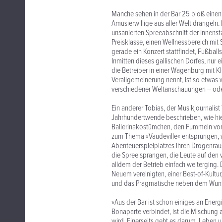
Manche sehen in der Bar 25 bloß eine
Amüsierwillige aus aller Welt drängeln. 
unsanierten Spreeabschnitt der Innens
Preisklasse, einen Wellnessbereich mit 
gerade ein Konzert stattfindet, Fußbal
Inmitten dieses gallischen Dorfes, nur
die Betreiber in einer Wagenburg mit K
Verallgemeinerung nennt, ist so etwas w
verschiedener Weltanschauungen – oder
Ein anderer Tobias, der Musikjournalist
Jahrhundertwende beschrieben, wie hier 
Ballerinakostümchen, den Fummeln vom
zum Thema »Vaudeville« entsprungen, w
Abenteuerspielplatzes ihren Drogenraus
die Spree sprangen, die Leute auf de
alldem der Betrieb einfach weiterging.
Neuem vereinigten, einer Best-of-Kultu
und das Pragmatische neben dem Wunsch,
»Aus der Bar ist schon einiges an Ener
Bonaparte verbindet, ist die Mischung a
wird. Einerseits geht es darum, Leben 