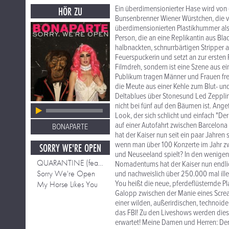
Ein überdimensionierter Hase wird von 
HÖR ZU
Bunsenbrenner Wiener Würstchen, die vo
überdimensionierten Plastikhummer als
Person, die an eine Replikantin aus Bla
halbnackten, schnurrbärtigen Stripper 
Feuerspuckerin und setzt an zur ersten 
Filmdreh, sondern ist eine Szene aus e
Publikum tragen Männer und Frauen freiwi
die Meute aus einer Kehle zum Blut- u
Deltablues über Stonesund Led Zepplin-
nicht bei fünf auf den Bäumen ist. An
Look, der sich schlicht und einfach "De
auf einer Autofahrt zwischen Barcelona 
BONAPARTE
hat der Kaiser nun seit ein paar Jahren
wenn man über 100 Konzerte im Jahr z
SORRY WE'RE OPEN
und Neuseeland spielt? In den wenigen 
QUARANTINE (feat. Housemeister)
Nomadentums hat der Kaiser nun endlic
Sorry We're Open
und nachweislich über 250.000 mal ille
You heißt die neue, pferdeflüsternde Pl
My Horse Likes You
Galopp zwischen der Manie eines Screa
einer wilden, außerirdischen, technoide
das FBI! Zu den Liveshows werden die
erwartet! Meine Damen und Herren: Der 