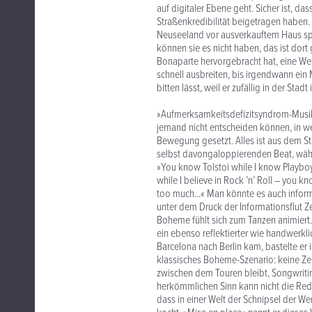
auf digitaler Ebene geht. Sicher ist, 
Straßenkredibilität beigetragen haben. 
Neuseeland vor ausverkauftem Haus spi
können sie es nicht haben, das ist dort 
Bonaparte hervorgebracht hat, eine Wel
schnell ausbreiten, bis irgendwann ei
bitten lässt, weil er zufällig in der Sta
»Aufmerksamkeitsdefizitsyndrom-Musik« 
jemand nicht entscheiden können, in we
Bewegung gesetzt. Alles ist aus dem Sta
selbst davongaloppierenden Beat, währ
»You know Tolstoi while I know Playboy
while I believe in Rock ’n’ Roll – you
too much...« Man könnte es auch inform
unter dem Druck der Informationsflut Zei
Boheme fühlt sich zum Tanzen animiert
ein ebenso reflektierter wie handwerkl
Barcelona nach Berlin kam, bastelte er 
klassisches Boheme-Szenario: keine Zent
zwischen dem Touren bleibt, Songwriti
herkömmlichen Sinn kann nicht die Rede
dass in einer Welt der Schnipsel der We