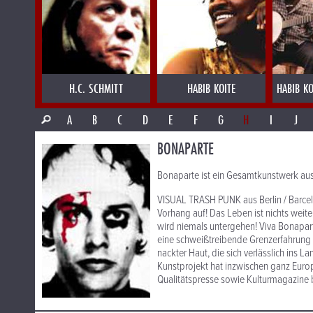
H.C. SCHMITT
HABIB KOITE
HABIB KO
A
B
C
D
E
F
G
H
I
J
BONAPARTE
Bonaparte ist ein Gesamtkunstwerk au
VISUAL TRASH PUNK aus Berlin / Barce
Vorhang auf! Das Leben ist nichts weite
wird niemals untergehen! Viva Bonaparte
eine schweißtreibende Grenzerfahrung
nackter Haut, die sich verlässlich ins
Kunstprojekt hat inzwischen ganz Europ
Qualitätspresse sowie Kulturmagazine 