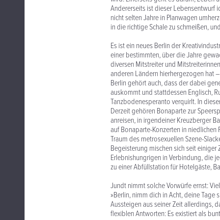
Andererseits ist dieser Lebensentwurf 
nicht selten Jahre in Planwagen umherz
in die richtige Schale zu schmeißen, u
Es ist ein neues Berlin der Kreativindu
einer bestimmten, über die Jahre gewa
diversen Mitstreiter und Mitstreiterin
anderen Ländern hierhergezogen hat – i
Berlin gehört auch, dass der dabei gene
auskommt und stattdessen Englisch, Ru
Tanzbodenesperanto verquirlt. In dieser
Derzeit gehören Bonaparte zur Speerspi
anreisen, in irgendeiner Kreuzberger Ba
auf Bonaparte-Konzerten in niedlichen 
Traum des metrosexuellen Szene-Slacker
Begeisterung mischen sich seit einiger
Erlebnishungrigen in Verbindung, die j
zu einer Abfüllstation für Hotelgäste,
Jundt nimmt solche Vorwürfe ernst: Viell
»Berlin, nimm dich in Acht, deine Tage
Aussteigen aus seiner Zeit allerdings, 
flexiblen Antworten: Es existiert als bu