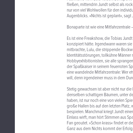
fließen, mittendrin Jundt selbst als 
nur von viel Wohlwollen für den indivi
Augenblicks. »Nichts ist geplant«, sagt J
Bonaparte ist wie eine Mitfahrzentrale –
Es ist eine Freakshow, die Tobias Jundt 
konzipiert hätte. Irgendwann waren sie 
mitbrachte, Lulu, die strippende Bockw
Identitätsstörungen, tollkühne Männer
Hobbyexhibitionisten, sie alle sprang
der Spaßkaiser in seinem feuerroten Sp
eine wandelnde Mitfahrzentrale: Wer etw
will, denn irgendeiner muss in dem Dur
Stetig gewachsen ist aber nicht nur die
denselben schattigen Bäumen, unter d
haben, ist nur noch eine von vielen Spi
große Hallen bis auf den letzten Platz
bespielen. Manchmal kriegt Jundt einen
Einlass wirft, man hört Stimmen aus Spa
Fan geoutet. »Schon krass« findet er d
Ganz aus dem Nichts kommt der Erfolg fr