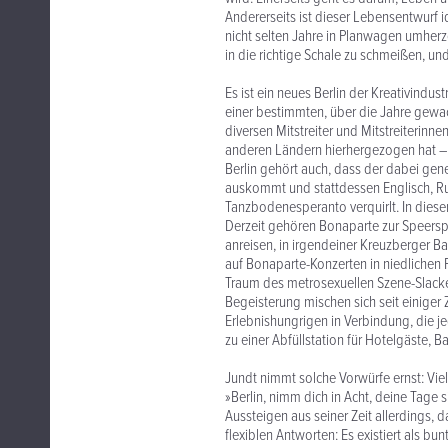
Andererseits ist dieser Lebensentwurf 
nicht selten Jahre in Planwagen umherz
in die richtige Schale zu schmeißen, u
Es ist ein neues Berlin der Kreativindu
einer bestimmten, über die Jahre gewa
diversen Mitstreiter und Mitstreiterin
anderen Ländern hierhergezogen hat – i
Berlin gehört auch, dass der dabei gene
auskommt und stattdessen Englisch, Ru
Tanzbodenesperanto verquirlt. In dieser
Derzeit gehören Bonaparte zur Speerspi
anreisen, in irgendeiner Kreuzberger Ba
auf Bonaparte-Konzerten in niedlichen 
Traum des metrosexuellen Szene-Slacker
Begeisterung mischen sich seit einiger
Erlebnishungrigen in Verbindung, die j
zu einer Abfüllstation für Hotelgäste,
Jundt nimmt solche Vorwürfe ernst: Viell
»Berlin, nimm dich in Acht, deine Tage
Aussteigen aus seiner Zeit allerdings, 
flexiblen Antworten: Es existiert als bu