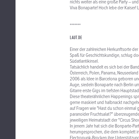
nichts weiter als eine große Party – un
Viva Bonaparte! Hoch lebe der Kaiser! L
*******
LAUT.DE
Einer der zahlreichen Herkunftsorte der
Spaß für Geschichtskundige, schlug doc
Südatlantikinsel.
Tatsächlich handelt es sich bei der Ban
Österreich, Polen, Panama, Neuseeland 
2006 als Idee in Barcelona geboren u
Auge, siedeln Bonaparte nach Berlin 
Gitarre erste Gigs im tiefsten Hauptst
Diese theaterähnlichen Happenings spre
gerne maskiert und halbnackt nachgehen
auf Fragen wie "Hast du schon einmal 
paranoider Fruchtsalat?" überzeugende 
jeweiligen Heimatstadt der "Circus Sho
In jenem Jahr hat sich die Bonparte-Part
herumgesprochen, die dem komplett i
Electropunk-Brocken ihre Unterstützun