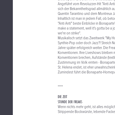
Angeführt vom Revoluzzer-Hit "Anti Ant
sich der Bekanntheitsgrad allmählich au
Quentin Tarantino und dem Montreux Ja
Inhaltlich ist man in jedem Fall, ob bet
"Anti Anti" beste Einblicke in Bonapart
make a statement, well it's gotta be a j
we're on strike".
Musikalisch setzt das Zweitwerk "My Ho
Synthie-Pop oder doch Jazz?! Streich 
Jahre später erfolgreich weiter. Die Fr
Konventionen. Ihre Liveshows bleiben m
Konventionen brechen, Aufstände (textlic
Zustimmung im Volk ernten - Bonaparte 
St. Helena endet, ist eher unwahrscheinl
Zumindest führt die Bonaparte-Homepa
****
DIE ZEIT
STUNDE DER FREAKS
Wenn nichts mehr geht, ist alles möglic
Strippende Bockwürste, lebende Facke