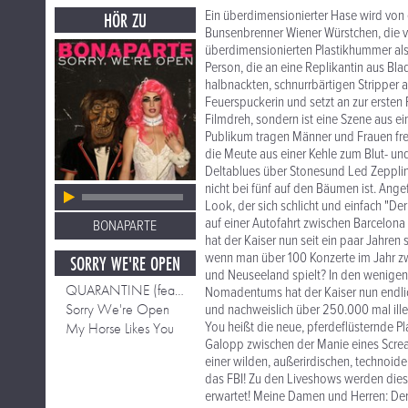
Ein überdimensionierter Hase wird von 
HÖR ZU
Bunsenbrenner Wiener Würstchen, die vo
überdimensionierten Plastikhummer als
Person, die an eine Replikantin aus Bla
halbnackten, schnurrbärtigen Stripper 
Feuerspuckerin und setzt an zur ersten 
Filmdreh, sondern ist eine Szene aus e
Publikum tragen Männer und Frauen freiwi
die Meute aus einer Kehle zum Blut- u
Deltablues über Stonesund Led Zepplin-
nicht bei fünf auf den Bäumen ist. An
Look, der sich schlicht und einfach "De
auf einer Autofahrt zwischen Barcelona 
BONAPARTE
hat der Kaiser nun seit ein paar Jahren
wenn man über 100 Konzerte im Jahr z
SORRY WE'RE OPEN
und Neuseeland spielt? In den wenigen 
QUARANTINE (feat. Housemeister)
Nomadentums hat der Kaiser nun endlic
Sorry We're Open
und nachweislich über 250.000 mal ille
You heißt die neue, pferdeflüsternde Pl
My Horse Likes You
Galopp zwischen der Manie eines Screa
einer wilden, außerirdischen, technoide
das FBI! Zu den Liveshows werden die
erwartet! Meine Damen und Herren: Der 