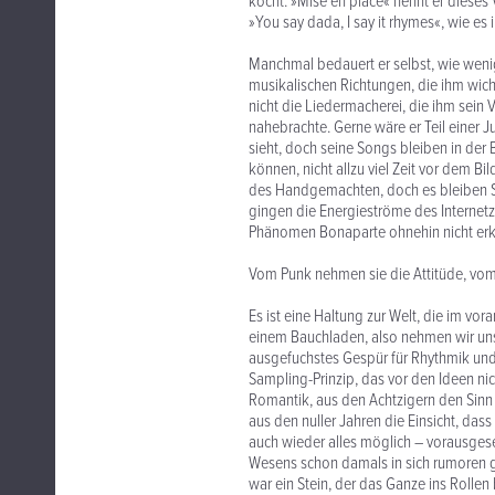
kocht. »Mise en place« nennt er dieses
»You say dada, I say it rhymes«, wie es
Manchmal bedauert er selbst, wie weni
musikalischen Richtungen, die ihm wichtig
nicht die Liedermacherei, die ihm sein 
nahebrachte. Gerne wäre er Teil einer
sieht, doch seine Songs bleiben in der
können, nicht allzu viel Zeit vor dem B
des Handgemachten, doch es bleiben Schn
gingen die Energieströme des Internetzei
Phänomen Bonaparte ohnehin nicht erk
Vom Punk nehmen sie die Attitüde, vom
Es ist eine Haltung zur Welt, die im v
einem Bauchladen, also nehmen wir uns
ausgefuchstes Gespür für Rhythmik und
Sampling-Prinzip, das vor den Ideen ni
Romantik, aus den Achtzigern den Sinn
aus den nuller Jahren die Einsicht, dass
auch wieder alles möglich – vorausgeset
Wesens schon damals in sich rumoren ge
war ein Stein, der das Ganze ins Rollen