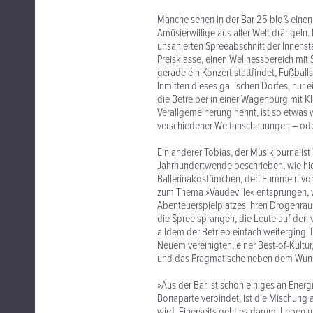
Manche sehen in der Bar 25 bloß eine
Amüsierwillige aus aller Welt drängeln. 
unsanierten Spreeabschnitt der Innens
Preisklasse, einen Wellnessbereich mit 
gerade ein Konzert stattfindet, Fußbal
Inmitten dieses gallischen Dorfes, nur
die Betreiber in einer Wagenburg mit K
Verallgemeinerung nennt, ist so etwas w
verschiedener Weltanschauungen – oder
Ein anderer Tobias, der Musikjournalist
Jahrhundertwende beschrieben, wie hier 
Ballerinakostümchen, den Fummeln vom
zum Thema »Vaudeville« entsprungen, w
Abenteuerspielplatzes ihren Drogenraus
die Spree sprangen, die Leute auf de
alldem der Betrieb einfach weiterging.
Neuem vereinigten, einer Best-of-Kultu
und das Pragmatische neben dem Wunsch,
»Aus der Bar ist schon einiges an Ener
Bonaparte verbindet, ist die Mischung a
wird. Einerseits geht es darum, Leben 