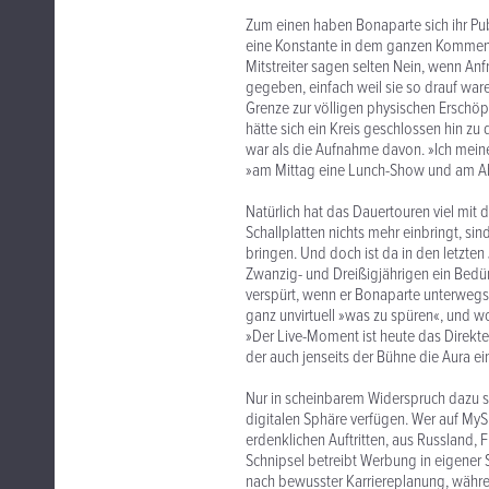
Zum einen haben Bonaparte sich ihr Pu
eine Konstante in dem ganzen Kommen un
Mitstreiter sagen selten Nein, wenn 
gegeben, einfach weil sie so drauf war
Grenze zur völligen physischen Erschöp
hätte sich ein Kreis geschlossen hin zu
war als die Aufnahme davon. »Ich meine
»am Mittag eine Lunch-Show und am A
Natürlich hat das Dauertouren viel mit
Schallplatten nichts mehr einbringt, sin
bringen. Und doch ist da in den letzte
Zwanzig- und Dreißigjährigen ein Bedü
verspürt, wenn er Bonaparte unterwegs
ganz unvirtuell »was zu spüren«, und wo
»Der Live-Moment ist heute das Direktes
der auch jenseits der Bühne die Aura ei
Nur in scheinbarem Widerspruch dazu s
digitalen Sphäre verfügen. Wer auf MyS
erdenklichen Auftritten, aus Russland,
Schnipsel betreibt Werbung in eigener Sa
nach bewusster Karriereplanung, währe