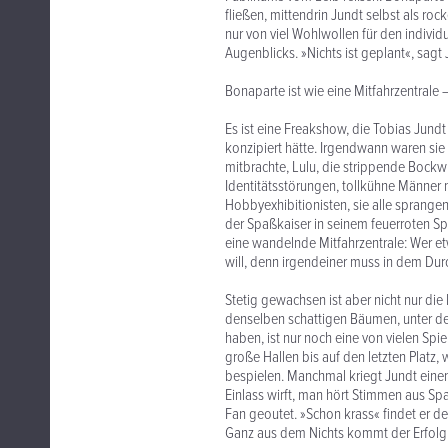
fließen, mittendrin Jundt selbst als 
nur von viel Wohlwollen für den indivi
Augenblicks. »Nichts ist geplant«, sagt J
Bonaparte ist wie eine Mitfahrzentrale –
Es ist eine Freakshow, die Tobias Jundt 
konzipiert hätte. Irgendwann waren sie 
mitbrachte, Lulu, die strippende Bockw
Identitätsstörungen, tollkühne Männer
Hobbyexhibitionisten, sie alle sprang
der Spaßkaiser in seinem feuerroten Sp
eine wandelnde Mitfahrzentrale: Wer etw
will, denn irgendeiner muss in dem Dur
Stetig gewachsen ist aber nicht nur die
denselben schattigen Bäumen, unter d
haben, ist nur noch eine von vielen Spi
große Hallen bis auf den letzten Platz
bespielen. Manchmal kriegt Jundt einen
Einlass wirft, man hört Stimmen aus Spa
Fan geoutet. »Schon krass« findet er d
Ganz aus dem Nichts kommt der Erfolg fr