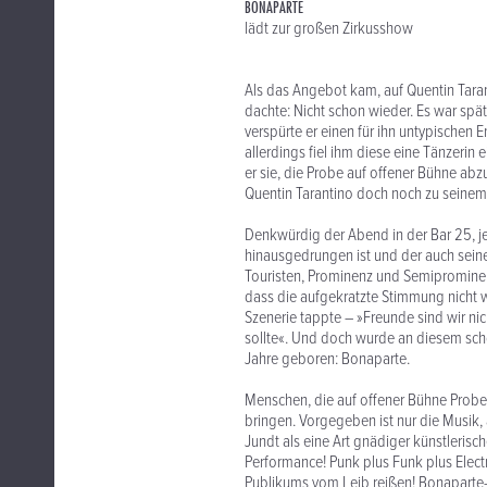
BONAPARTE
lädt zur großen Zirkusshow
Als das Angebot kam, auf Quentin Taran
dachte: Nicht schon wieder. Es war spä
verspürte er einen für ihn untypischen
allerdings fiel ihm diese eine Tänzeri
er sie, die Probe auf offener Bühne ab
Quentin Tarantino doch noch zu seinem
Denkwürdig der Abend in der Bar 25, je
hinausgedrungen ist und der auch seiner
Touristen, Prominenz und Semiprominen
dass die aufgekratzte Stimmung nicht 
Szenerie tappte – »Freunde sind wir ni
sollte«. Und doch wurde an diesem sch
Jahre geboren: Bonaparte.
Menschen, die auf offener Bühne Proben
bringen. Vorgegeben ist nur die Musik, 
Jundt als eine Art gnädiger künstlerisc
Performance! Punk plus Funk plus Elect
Publikums vom Leib reißen! Bonaparte-