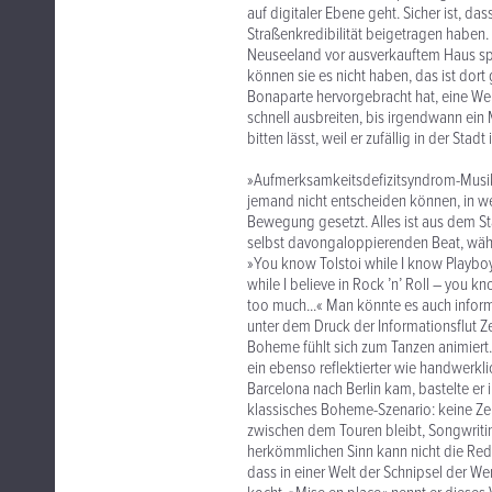
auf digitaler Ebene geht. Sicher ist, 
Straßenkredibilität beigetragen haben. 
Neuseeland vor ausverkauftem Haus spi
können sie es nicht haben, das ist dort 
Bonaparte hervorgebracht hat, eine Wel
schnell ausbreiten, bis irgendwann ei
bitten lässt, weil er zufällig in der Sta
»Aufmerksamkeitsdefizitsyndrom-Musik« 
jemand nicht entscheiden können, in we
Bewegung gesetzt. Alles ist aus dem Sta
selbst davongaloppierenden Beat, währ
»You know Tolstoi while I know Playboy
while I believe in Rock ’n’ Roll – you
too much...« Man könnte es auch inform
unter dem Druck der Informationsflut Zei
Boheme fühlt sich zum Tanzen animiert
ein ebenso reflektierter wie handwerkl
Barcelona nach Berlin kam, bastelte er 
klassisches Boheme-Szenario: keine Zent
zwischen dem Touren bleibt, Songwriti
herkömmlichen Sinn kann nicht die Rede
dass in einer Welt der Schnipsel der We