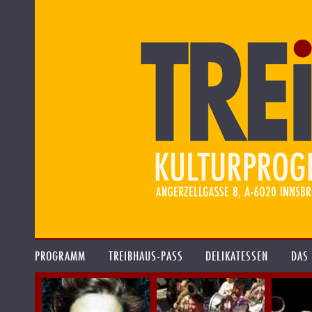
PROGRAMM
TREIBHAUS-PASS
DELIKATESSEN
DAS