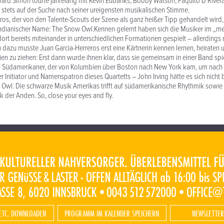
ard Simon tourte jahrelang mit Kevin Eubanks, Bobby Watson, Paquito D’River
t stets auf der Suche nach seiner ureigensten musikalischen Stimme.
ros, der von den Talente-Scouts der Szene als ganz heißer Tipp gehandelt wird
indianischer Name: The Snow Owl.Kennen gelernt haben sich die Musiker im „m
ort bereits miteinander in unterschiedlichen Formationen gespielt – allerdings n
azu musste Juan Garcia-Herreros erst eine Kärtnerin kennen lernen, heiraten 
ien zu ziehen: Erst dann wurde ihnen klar, dass sie gemeinsam in einer Band spi
ein Südamerikaner, der von Kolumbien über Boston nach New York kam, um nach
 Initiator und Namenspatron dieses Quartetts – John Irving hätte es sich nich
wl. Die schwarze Musik Amerikas trifft auf südamerikanische Rhythmik sowie 
k der Anden. So, close your eyes and fly.
ETC. DOWNLOADEN
PROGRAMM IM KALENDER SPEICHERN
NEWSLETTER