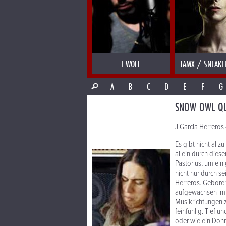
I-WOLF
IAMX / SNEAKE
A
B
C
D
E
F
G
SNOW OWL Q
J Garcia Herreros 
Es gibt nicht allz
allein durch dies
Pastorius, um eini
nicht nur durch s
Herreros. Gebore
aufgewachsen im 
Musikrichtungen z
feinfühlig. Tief 
oder wie ein Donn