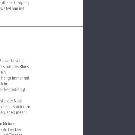
in offener Umgang
now Owl nun mit
/Massachusetts.
e Stadt des Blues
 ein
t hängt immer mit
liche
e Ecke gedrängt
üste, der New
die ihr Spielen zu
Man, she’s mean!
n kleinen
bte hier.Der