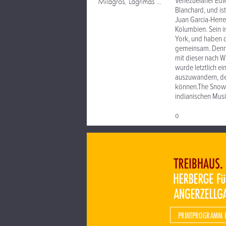
Venezuelaner Edw
Milagros, Lagrimas Y El Destino
Blanchard, und is
Juan Garcia-Herre
Kolumbien. Sein 
York, und haben d
gemeinsam. Denn d
mit dieser nach W
wurde letztlich 
auszuwandern, der
können.The Snow O
indianischen Musi
o
PRINTPROGRAMM 