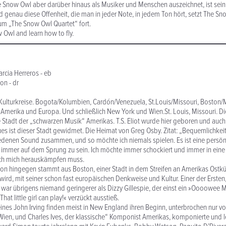
e Snow Owl aber darüber hinaus als Musiker und Menschen auszeichnet, ist se
 genau diese Offenheit, die man in jeder Note, in jedem Ton hört, setzt The S
m „The Snow Owl Quartet“ fort.
w Owl and learn how to fly.
rcia Herreros - eb
on - dr
r Kulturkreise. Bogota/Kolumbien, Cardón/Venezuela, St.Louis/Missouri, Boston
Amerika und Europa. Und schließlich New York und Wien.St. Louis, Missouri. Di
 Stadt der „schwarzen Musik“ Amerikas. T.S. Eliot wurde hier geboren und auch
es ist dieser Stadt gewidmet. Die Heimat von Greg Osby. Zitat: „Bequemlichkei
edenen Sound zusammen, und so möchte ich niemals spielen. Es ist eine persön
 immer auf dem Sprung zu sein. Ich möchte immer schockiert und immer in ein
ich mich herauskämpfen muss.
gton hingegen stammt aus Boston, einer Stadt in dem Streifen an Amerikas Ostk
ird, mit seiner schon fast europäischen Denkweise und Kultur. Einer der Ersten, 
war übrigens niemand geringerer als Dizzy Gillespie, der einst ein »Oooowee 
hat little girl can play!« verzückt ausstieß.
ines John Irving finden meist in New England ihren Beginn, unterbrochen nur vo
ien, und Charles Ives, der klassische“ Komponist Amerikas, komponierte und le