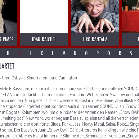
R PIMPS
IDAN RAICHEL
IIRO RANTALA
H
I
J
K
L
M
N
O
P
Q
R
S
UARTET
- Greg Osby - E Simon - Terri Lyne Carrington
u viele E-Bassisten, die auch durch ihren ganz spezifischen, persönlichen SOUND 
en KLANG im Gedächtnis haften bleiben. Eberhard Weber, Steve Swallow und nat
ge zu nennen. Nun gesellt sich ein weiterer Bassist in diese kleine, aber illustre
eine stupende Fingerfertigkeit, sondern auch durch seinen SOUND: Juan „Snow 
n in Bogota, Kolumbien, wo ihm die Indianer der Anden den Namen „Snow Owl
„melting pot“ New York, wo er begann Bass zu spielen und all die verschiede
u mischen, die er dort hörte: Blues, Funk, Jazz, Heavy Metal, Salsa, Rock… Sin
und sonor. Der Bass von Juan „Snow Owl“ Gárcia-Herreros kann klingen wie eine 
ergrollen. Aber es bleibt immer die Stimme der „Schneeeule“, von Juan „Snow 