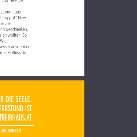
a und Terence
, stammt aus
elting pot“ New
ie alle
und beschließen,
elen wollten. So
 Wien
t besser ausdenken
den Einfluss der
 ABONNIEREN