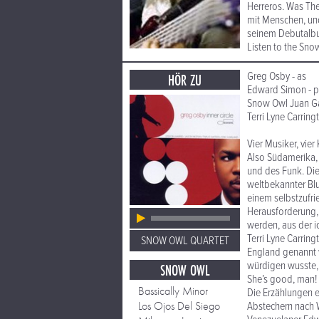
Herreros. Was Th
mit Menschen, und
seinem Debutalbu
Listen to the Sno
Greg Osby - as
HÖR ZU
Edward Simon - p
Snow Owl Juan Ga
Terri Lyne Carringt
Vier Musiker, vie
Also Südamerika, 
und des Funk. Die
weltbekannter Blu
einem selbstzufri
Herausforderung,
werden, aus der 
Terri Lyne Carrin
SNOW OWL QUARTET
England genannt w
würdigen wusste, 
SNOW OWL
She’s good, man! T
Bassically Minor
Die Erzählungen e
Los Ojos Del Siego
Abstechern nach W