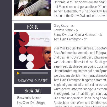
Herreros. Was The Snow Owl aber darüb
mit Menschen, und genau diese Offenhei
seinem Debutalbum „The Snow Owl Quar
Listen to the Snow Owl and learn how to
Greg Osby - as
HÖR ZU
Edward Simon - p
Snow Owl Juan Garcia Herreros - eb
Terri Lyne Carrington - dr
Vier Musiker, vier Kulturkreise. Bogot
Also Südamerika, Amerika und Europa. U
und des Funk. Die Stadt der „schwarzen
weltbekannter Blues ist dieser Stadt g
einem selbstzufriedenen Sound zusamme
Herausforderung, immer auf dem Sprung
werden, aus der ich mich herauskämpf
Terri Lyne Carrington hingegen stammt 
SNOW OWL QUARTET
England genannt wird, mit seiner schon 
würdigen wusste, war übrigens niemand 
SNOW OWL
She’s good, man! That little girl can pla
Bassically Minor
Die Erzählungen eines John Irving find
Los Ojos Del Siego
Abstechern nach Wien, und Charles Ives