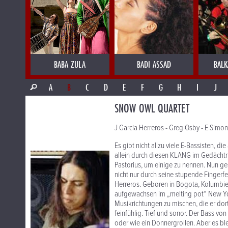
BABA ZULA
BADI ASSAD
BALK
A
B
C
D
E
F
G
H
I
J
SNOW OWL QUARTET
J Garcia Herreros - Greg Osby - E Simon 
Es gibt nicht allzu viele E-Bassisten, d
allein durch diesen KLANG im Gedächtni
Pastorius, um einige zu nennen. Nun gese
nicht nur durch seine stupende Fingerf
Herreros. Geboren in Bogota, Kolumbi
aufgewachsen im „melting pot“ New Yor
Musikrichtungen zu mischen, die er dor
feinfühlig. Tief und sonor. Der Bass v
oder wie ein Donnergrollen. Aber es b