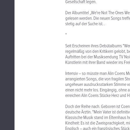
Gesellschaft legen.
Der Albumtitel „We're Not The Ones W
gelesen werden. Die neuen Songs treffe
stetig auf der Suche ist. .
*
Seit Erscheinen ihres Debütalbums "Wer
regelmäßig von den Kritikern gelobt, b
Auftritten bei der Musiksendung TV N
Künstlerin mit ihrer Band wieder ins Fr
Intensiv – so müsste man Alin Coens Mu
arrangierten Songs, die von fragilen St
ungeheuer ausdrucksstarken Stimme von
einen nicht mehr los. Eingängig, ohne a
erreichen Alin Coens Stücke Herz und H
Doch der Reihe nach. Geboren ist Coen 
deutsche Ärztin. "Mein Vater ist definit
Klassische Musik stand im Elternhaus hoc
Kindheit: Es ist die Zweisprachigkeit, 
Englisch – auch ein französisches Stück 