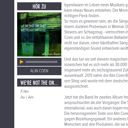
Irgendwann im Leben eines Musikers gib
HÖR ZU
kann etwas Neues entstehen. Der Momen
richtigen Fleck finden.
So muss es gewesen sein, als die Sänger
einem dunklen Proberaum in Weimar. Die
Stevens am Schlagzeug - vermochten e
Coen und so die einfühlsamen Balladen 
nicht nur darum, einer fabelhaften Säng
eigenständigen Sound entwickeln wollt
Und das tun sie seit diesem magischen 
inzwischen hat es sich mehr als 30.000 
insgesamt mehr als sechzigtausend Zuhör
ALIN COEN
ausverkauft. 2011 nahm die Alin Coen B
von Sting und wurde mit dem deutsche
WE'RE NOT THE ONES WE THOUGHT WE WERE
ausgezeichnet.
Kites
As I Am
Jetzt hat die Band ihr zweites Album fe
anspruchsvoller als der Vorgänger. Die
international, was auch daran liegen m
Die hervorragenden Texte von Alin Coen s
gegen Beziehungsgewalt. Ein anderes h
Menschen und den Produkten, die sie k