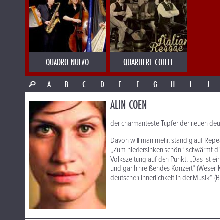
QUADRO NUEVO
QUARTIERE COFFEE
A
B
C
D
E
F
G
H
I
J
ALIN COEN
der charmanteste Tupfer der neuen deut
Davon will man mehr, ständig auf Repea
„Zum niedersinken schön“ schwärmt die
Volkszeitung auf den Punkt. „Das ist ei
und gar hinreißendes Konzert“ (Weser-Ku
deutschen Innerlichkeit in der Musik“ (