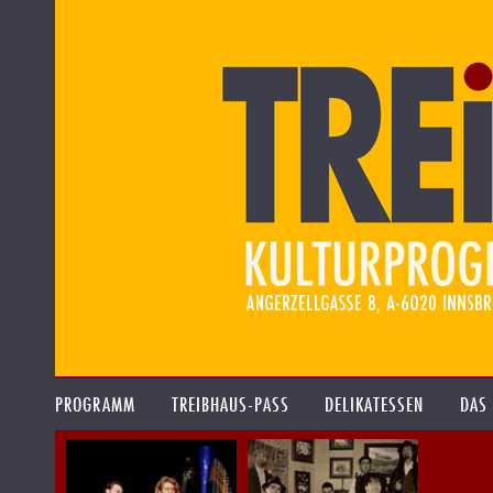
PROGRAMM
TREIBHAUS-PASS
DELIKATESSEN
DAS