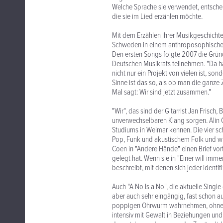
Welche Sprache sie verwendet, entschei
die sie im Lied erzählen möchte.
Mit dem Erzählen ihrer Musikgeschichte
Schweden in einem anthroposophischen 
Den ersten Songs folgte 2007 die Grü
Deutschen Musikrats teilnehmen. "Da ha
nicht nur ein Projekt von vielen ist, son
Sinne ist das so, als ob man die ganze 
Mal sagt: Wir sind jetzt zusammen."
"Wir", das sind der Gitarrist Jan Frisch
unverwechselbaren Klang sorgen. Alin Co
Studiums in Weimar kennen. Die vier s
Pop, Funk und akustischem Folk und wir
Coen in "Andere Hände" einen Brief vor
gelegt hat. Wenn sie in "Einer will im
beschreibt, mit denen sich jeder identif
Auch "A No Is a No", die aktuelle Single 
aber auch sehr eingängig, fast schon auf
poppigen Ohrwurm wahrnehmen, ohne auf
intensiv mit Gewalt in Beziehungen und