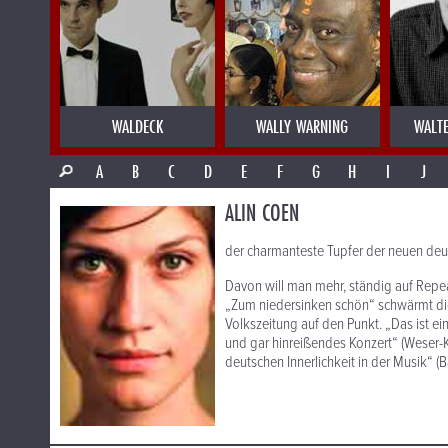
WALDECK
WALLY WARNING
WALT
A
B
C
D
E
F
G
H
I
J
ALIN COEN
der charmanteste Tupfer der neuen deut
Davon will man mehr, ständig auf Repea
„Zum niedersinken schön“ schwärmt die
Volkszeitung auf den Punkt. „Das ist ei
und gar hinreißendes Konzert“ (Weser-Ku
deutschen Innerlichkeit in der Musik“ (