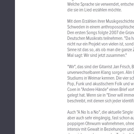
Welche Sprache sie verwendet, entschei
die sie im Lied erzählen möchte.
Mit dem Erzählen ihrer Musikgeschichte
Schweden in einem anthroposophischen 
Den ersten Songs folgte 2007 die Grü
Deutschen Musikrats teilnehmen. "Da ha
nicht nur ein Projekt von vielen ist, son
Sinne ist das so, als ob man die ganze 
Mal sagt: Wir sind jetzt zusammen."
"Wir", das sind der Gitarrist Jan Frisch
unverwechselbaren Klang sorgen. Alin Co
Studiums in Weimar kennen. Die vier s
Pop, Funk und akustischem Folk und wir
Coen in "Andere Hände" einen Brief vor
gelegt hat. Wenn sie in "Einer will im
beschreibt, mit denen sich jeder identif
Auch "A No Is a No", die aktuelle Single 
aber auch sehr eingängig, fast schon auf
poppigen Ohrwurm wahrnehmen, ohne auf
intensiv mit Gewalt in Beziehungen und