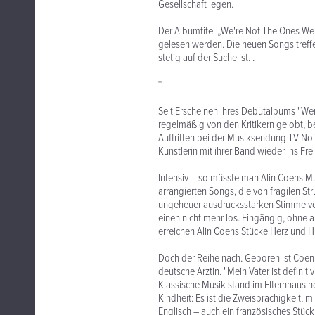
Gesellschaft legen.
Der Albumtitel „We're Not The Ones W
gelesen werden. Die neuen Songs treffe
stetig auf der Suche ist. .
*
Seit Erscheinen ihres Debütalbums "Wer
regelmäßig von den Kritikern gelobt, b
Auftritten bei der Musiksendung TV N
Künstlerin mit ihrer Band wieder ins Fr
Intensiv – so müsste man Alin Coens Mu
arrangierten Songs, die von fragilen St
ungeheuer ausdrucksstarken Stimme von
einen nicht mehr los. Eingängig, ohne a
erreichen Alin Coens Stücke Herz und H
Doch der Reihe nach. Geboren ist Coen 
deutsche Ärztin. "Mein Vater ist definit
Klassische Musik stand im Elternhaus hoc
Kindheit: Es ist die Zweisprachigkeit, 
Englisch – auch ein französisches Stück 