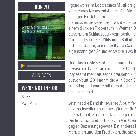
Irgendwann im Leben eines Musikers gib
HÖR ZU
kann etwas Neues entstehen. Der Momen
richtigen Fleck finden.
So muss es gewesen sein, als die Sänger
einem dunklen Proberaum in Weimar. Die
Stevens am Schlagzeug - vermochten e
Coen und so die einfühlsamen Balladen 
nicht nur darum, einer fabelhaften Säng
eigenständigen Sound entwickeln wollt
Und das tun sie seit diesem magischen 
inzwischen hat es sich mehr als 30.000 
insgesamt mehr als sechzigtausend Zuhör
ALIN COEN
ausverkauft. 2011 nahm die Alin Coen B
von Sting und wurde mit dem deutsche
WE'RE NOT THE ONES WE THOUGHT WE WERE
ausgezeichnet.
Kites
As I Am
Jetzt hat die Band ihr zweites Album fe
anspruchsvoller als der Vorgänger. Die
international, was auch daran liegen m
Die hervorragenden Texte von Alin Coen s
gegen Beziehungsgewalt. Ein anderes h
Menschen und den Produkten, die sie k