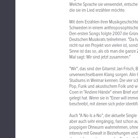
Welche Sprache sie verwendet, entschei
die sie im Lied erzählen möchte.
Mit dem Erzählen ihrer Musikgeschichte
Schweden in einem anthroposophischen 
Den ersten Songs folgte 2007 die Grü
Deutschen Musikrats teilnehmen. "Da ha
nicht nur ein Projekt von vielen ist, son
Sinne ist das so, als ob man die ganze 
Mal sagt: Wir sind jetzt zusammen."
"Wir", das sind der Gitarrist Jan Frisch
unverwechselbaren Klang sorgen. Alin Co
Studiums in Weimar kennen. Die vier s
Pop, Funk und akustischem Folk und wir
Coen in "Andere Hände" einen Brief vor
gelegt hat. Wenn sie in "Einer will im
beschreibt, mit denen sich jeder identif
Auch "A No Is a No", die aktuelle Single 
aber auch sehr eingängig, fast schon auf
poppigen Ohrwurm wahrnehmen, ohne auf
intensiv mit Gewalt in Beziehungen und