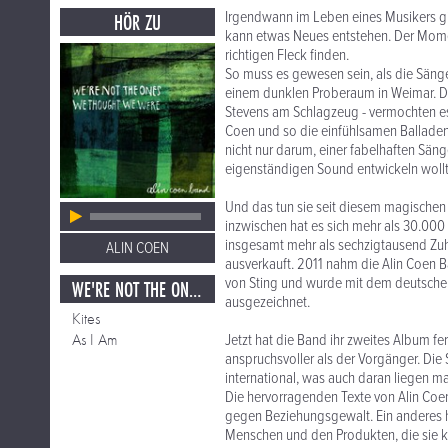
Irgendwann im Leben eines Musikers gib
HÖR ZU
kann etwas Neues entstehen. Der Momen
richtigen Fleck finden.
So muss es gewesen sein, als die Sänger
einem dunklen Proberaum in Weimar. Die
Stevens am Schlagzeug - vermochten e
Coen und so die einfühlsamen Balladen 
nicht nur darum, einer fabelhaften Säng
eigenständigen Sound entwickeln wollt
Und das tun sie seit diesem magischen 
inzwischen hat es sich mehr als 30.000 
insgesamt mehr als sechzigtausend Zuhör
ALIN COEN
ausverkauft. 2011 nahm die Alin Coen B
von Sting und wurde mit dem deutsche
WE'RE NOT THE ONES WE THOUGHT WE WERE
ausgezeichnet.
Kites
As I Am
Jetzt hat die Band ihr zweites Album fe
anspruchsvoller als der Vorgänger. Die
international, was auch daran liegen m
Die hervorragenden Texte von Alin Coen s
gegen Beziehungsgewalt. Ein anderes h
Menschen und den Produkten, die sie k