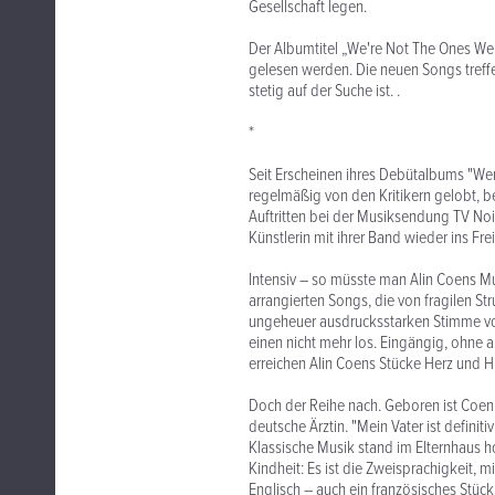
Gesellschaft legen.
Der Albumtitel „We're Not The Ones W
gelesen werden. Die neuen Songs treffe
stetig auf der Suche ist. .
*
Seit Erscheinen ihres Debütalbums "Wer
regelmäßig von den Kritikern gelobt, b
Auftritten bei der Musiksendung TV N
Künstlerin mit ihrer Band wieder ins Fr
Intensiv – so müsste man Alin Coens Mu
arrangierten Songs, die von fragilen St
ungeheuer ausdrucksstarken Stimme von
einen nicht mehr los. Eingängig, ohne a
erreichen Alin Coens Stücke Herz und H
Doch der Reihe nach. Geboren ist Coen 
deutsche Ärztin. "Mein Vater ist definit
Klassische Musik stand im Elternhaus hoc
Kindheit: Es ist die Zweisprachigkeit, 
Englisch – auch ein französisches Stück 