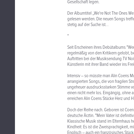
Gesellschaft legen.
Der Albumtitel „We're Not The Ones W
gelesen werden. Die neuen Songs treffe
stetig auf der Suche ist. .
*
Seit Erscheinen ihres Debütalbums "Wer
regelmäßig von den Kritikern gelobt, b
Auftritten bei der Musiksendung TV N
Künstlerin mit ihrer Band wieder ins Fr
Intensiv – so müsste man Alin Coens Mu
arrangierten Songs, die von fragilen St
ungeheuer ausdrucksstarken Stimme von
einen nicht mehr los. Eingängig, ohne a
erreichen Alin Coens Stücke Herz und H
Doch der Reihe nach. Geboren ist Coen 
deutsche Ärztin. "Mein Vater ist definit
Klassische Musik stand im Elternhaus hoc
Kindheit: Es ist die Zweisprachigkeit, 
Englisch – auch ein französisches Stück 