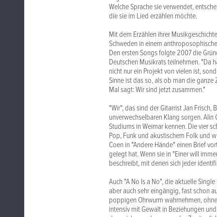
Welche Sprache sie verwendet, entschei
die sie im Lied erzählen möchte.
Mit dem Erzählen ihrer Musikgeschichte
Schweden in einem anthroposophischen 
Den ersten Songs folgte 2007 die Grü
Deutschen Musikrats teilnehmen. "Da ha
nicht nur ein Projekt von vielen ist, son
Sinne ist das so, als ob man die ganze 
Mal sagt: Wir sind jetzt zusammen."
"Wir", das sind der Gitarrist Jan Frisch
unverwechselbaren Klang sorgen. Alin Co
Studiums in Weimar kennen. Die vier s
Pop, Funk und akustischem Folk und wir
Coen in "Andere Hände" einen Brief vor
gelegt hat. Wenn sie in "Einer will im
beschreibt, mit denen sich jeder identif
Auch "A No Is a No", die aktuelle Single 
aber auch sehr eingängig, fast schon auf
poppigen Ohrwurm wahrnehmen, ohne auf
intensiv mit Gewalt in Beziehungen und