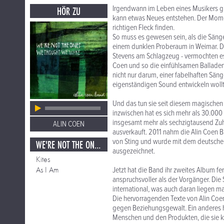
Irgendwann im Leben eines Musikers gib
HÖR ZU
kann etwas Neues entstehen. Der Momen
richtigen Fleck finden.
So muss es gewesen sein, als die Sänger
einem dunklen Proberaum in Weimar. Die
Stevens am Schlagzeug - vermochten e
Coen und so die einfühlsamen Balladen 
nicht nur darum, einer fabelhaften Säng
eigenständigen Sound entwickeln wollt
Und das tun sie seit diesem magischen 
inzwischen hat es sich mehr als 30.000 
insgesamt mehr als sechzigtausend Zuhör
ALIN COEN
ausverkauft. 2011 nahm die Alin Coen B
von Sting und wurde mit dem deutsche
WE'RE NOT THE ONES WE THOUGHT WE WERE
ausgezeichnet.
Kites
As I Am
Jetzt hat die Band ihr zweites Album fe
anspruchsvoller als der Vorgänger. Die
international, was auch daran liegen m
Die hervorragenden Texte von Alin Coen s
gegen Beziehungsgewalt. Ein anderes h
Menschen und den Produkten, die sie k