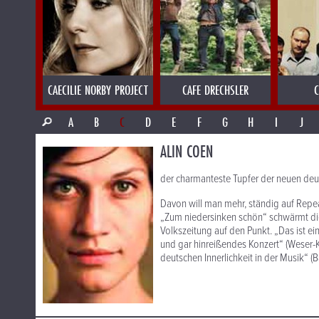
CAECILIE NORBY PROJECT
CAFE DRECHSLER
C
A
B
C
D
E
F
G
H
I
J
ALIN COEN
der charmanteste Tupfer der neuen deut
Davon will man mehr, ständig auf Repea
„Zum niedersinken schön“ schwärmt die
Volkszeitung auf den Punkt. „Das ist ei
und gar hinreißendes Konzert“ (Weser-Ku
deutschen Innerlichkeit in der Musik“ (