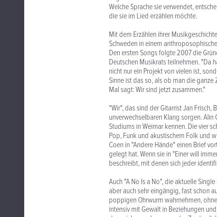
Welche Sprache sie verwendet, entschei
die sie im Lied erzählen möchte.
Mit dem Erzählen ihrer Musikgeschichte
Schweden in einem anthroposophischen 
Den ersten Songs folgte 2007 die Grü
Deutschen Musikrats teilnehmen. "Da ha
nicht nur ein Projekt von vielen ist, son
Sinne ist das so, als ob man die ganze 
Mal sagt: Wir sind jetzt zusammen."
"Wir", das sind der Gitarrist Jan Frisch
unverwechselbaren Klang sorgen. Alin Co
Studiums in Weimar kennen. Die vier s
Pop, Funk und akustischem Folk und wir
Coen in "Andere Hände" einen Brief vor
gelegt hat. Wenn sie in "Einer will im
beschreibt, mit denen sich jeder identif
Auch "A No Is a No", die aktuelle Single 
aber auch sehr eingängig, fast schon auf
poppigen Ohrwurm wahrnehmen, ohne auf
intensiv mit Gewalt in Beziehungen und