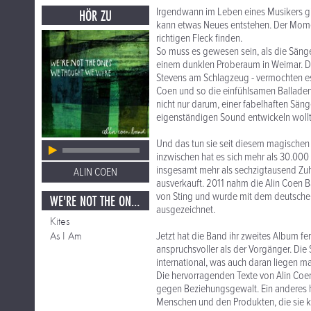
Irgendwann im Leben eines Musikers gib
HÖR ZU
kann etwas Neues entstehen. Der Momen
richtigen Fleck finden.
So muss es gewesen sein, als die Sänger
einem dunklen Proberaum in Weimar. Die
Stevens am Schlagzeug - vermochten e
Coen und so die einfühlsamen Balladen 
nicht nur darum, einer fabelhaften Säng
eigenständigen Sound entwickeln wollt
Und das tun sie seit diesem magischen 
inzwischen hat es sich mehr als 30.000 
insgesamt mehr als sechzigtausend Zuhör
ALIN COEN
ausverkauft. 2011 nahm die Alin Coen B
von Sting und wurde mit dem deutsche
WE'RE NOT THE ONES WE THOUGHT WE WERE
ausgezeichnet.
Kites
As I Am
Jetzt hat die Band ihr zweites Album fe
anspruchsvoller als der Vorgänger. Die
international, was auch daran liegen m
Die hervorragenden Texte von Alin Coen s
gegen Beziehungsgewalt. Ein anderes h
Menschen und den Produkten, die sie k