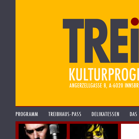
PROGRAMM
TREIBHAUS-PASS
DELIKATESSEN
DAS