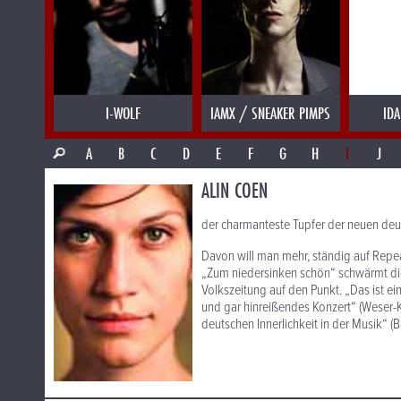
I-WOLF
IAMX / SNEAKER PIMPS
IDA
A
B
C
D
E
F
G
H
I
J
ALIN COEN
der charmanteste Tupfer der neuen deut
Davon will man mehr, ständig auf Repea
„Zum niedersinken schön“ schwärmt die
Volkszeitung auf den Punkt. „Das ist ei
und gar hinreißendes Konzert“ (Weser-Ku
deutschen Innerlichkeit in der Musik“ (