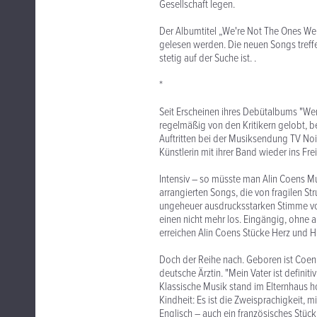
Gesellschaft legen.
Der Albumtitel „We're Not The Ones W
gelesen werden. Die neuen Songs treffe
stetig auf der Suche ist. .
*
Seit Erscheinen ihres Debütalbums "Wer
regelmäßig von den Kritikern gelobt, b
Auftritten bei der Musiksendung TV N
Künstlerin mit ihrer Band wieder ins Fr
Intensiv – so müsste man Alin Coens Mu
arrangierten Songs, die von fragilen St
ungeheuer ausdrucksstarken Stimme von
einen nicht mehr los. Eingängig, ohne a
erreichen Alin Coens Stücke Herz und H
Doch der Reihe nach. Geboren ist Coen 
deutsche Ärztin. "Mein Vater ist definit
Klassische Musik stand im Elternhaus hoc
Kindheit: Es ist die Zweisprachigkeit, 
Englisch – auch ein französisches Stück 