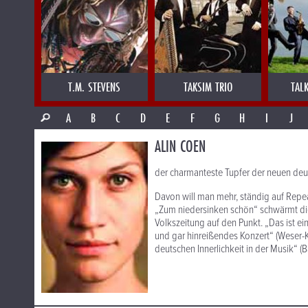
T.M. STEVENS
TAKSIM TRIO
TAL
A
B
C
D
E
F
G
H
I
J
ALIN COEN
der charmanteste Tupfer der neuen deut
Davon will man mehr, ständig auf Repea
„Zum niedersinken schön“ schwärmt die
Volkszeitung auf den Punkt. „Das ist ei
und gar hinreißendes Konzert“ (Weser-Ku
deutschen Innerlichkeit in der Musik“ (