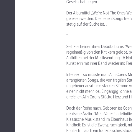
Gesellschaft legen.
Der Albumtitel „We're Not The Ones W
gelesen werden. Die neuen Songs treffe
stetig auf der Suche ist. .
*
Seit Erscheinen ihres Debütalbums "Wer
regelmäßig von den Kritikern gelobt, b
Auftritten bei der Musiksendung TV N
Künstlerin mit ihrer Band wieder ins Fr
Intensiv – so müsste man Alin Coens Mu
arrangierten Songs, die von fragilen St
ungeheuer ausdrucksstarken Stimme von
einen nicht mehr los. Eingängig, ohne a
erreichen Alin Coens Stücke Herz und H
Doch der Reihe nach. Geboren ist Coen 
deutsche Ärztin. "Mein Vater ist definit
Klassische Musik stand im Elternhaus hoc
Kindheit: Es ist die Zweisprachigkeit, 
Englisch – auch ein französisches Stück 