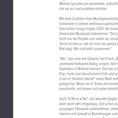
Welche Sprache sie verwendet, entschei
die sie im Lied erzählen möchte.
Mit dem Erzählen ihrer Musikgeschichte
Schweden in einem anthroposophischen 
Den ersten Songs folgte 2007 die Grü
Deutschen Musikrats teilnehmen. "Da ha
nicht nur ein Projekt von vielen ist, son
Sinne ist das so, als ob man die ganze 
Mal sagt: Wir sind jetzt zusammen."
"Wir", das sind der Gitarrist Jan Frisch
unverwechselbaren Klang sorgen. Alin Co
Studiums in Weimar kennen. Die vier s
Pop, Funk und akustischem Folk und wir
Coen in "Andere Hände" einen Brief vor
gelegt hat. Wenn sie in "Einer will im
beschreibt, mit denen sich jeder identif
Auch "A No Is a No", die aktuelle Single 
aber auch sehr eingängig, fast schon auf
poppigen Ohrwurm wahrnehmen, ohne auf
intensiv mit Gewalt in Beziehungen und