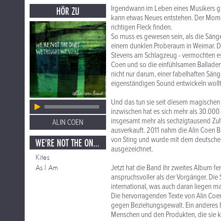
Irgendwann im Leben eines Musikers gib
HÖR ZU
kann etwas Neues entstehen. Der Momen
richtigen Fleck finden.
So muss es gewesen sein, als die Sänger
einem dunklen Proberaum in Weimar. Die
Stevens am Schlagzeug - vermochten e
Coen und so die einfühlsamen Balladen 
nicht nur darum, einer fabelhaften Säng
eigenständigen Sound entwickeln wollt
Und das tun sie seit diesem magischen 
inzwischen hat es sich mehr als 30.000 
insgesamt mehr als sechzigtausend Zuhör
ALIN COEN
ausverkauft. 2011 nahm die Alin Coen B
von Sting und wurde mit dem deutsche
WE'RE NOT THE ONES WE THOUGHT WE WERE
ausgezeichnet.
Kites
As I Am
Jetzt hat die Band ihr zweites Album fe
anspruchsvoller als der Vorgänger. Die
international, was auch daran liegen m
Die hervorragenden Texte von Alin Coen s
gegen Beziehungsgewalt. Ein anderes h
Menschen und den Produkten, die sie k