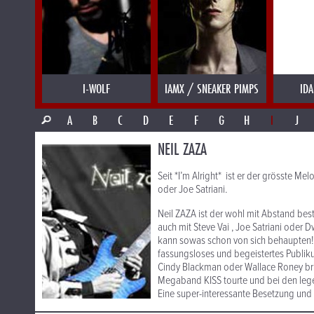
I-WOLF
IAMX / SNEAKER PIMPS
IDA
A
B
C
D
E
F
G
H
I
J
NEIL ZAZA
Seit *I’m Alright* ist er der grösste Mel
oder Joe Satriani.
Neil ZAZA ist der wohl mit Abstand best
auch mit Steve Vai , Joe Satriani ode
kann sowas schon von sich behaupten! S
fassungsloses und begeistertes Publik
Cindy Blackman oder Wallace Roney brill
Megaband KISS tourte und bei den lege
Eine super-interessante Besetzung und 