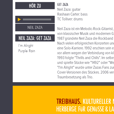
GET ZAZA
HÖR ZU
Neil Zaza: guitar
Rashaan Carter: bass
TC Tolliver: drums
NEIL ZAZA
Neil Zaza ist ein Melodic-Rock-Gitarris
von klassischer Musik und modernen G
NEIL ZAZA: GET ZAZA
1987 gründete Neil Zaza die Rockband Z
Nach vielen erfolgreichen Konzerten u
I'm Alright
eine Solo-Karriere. 1992 erschien sein
Purple Rain
vor allem wegen der Verbindung von k
1993 folgte "Thrills and Chills". Im sel
und spielte Stücke wie "1492" oder "Wes
"I'm Alright" wurde unter Zazas Fans zu
Cover-Versionen des Stückes. 2006 veröf
Traumbesetzung als Trio.