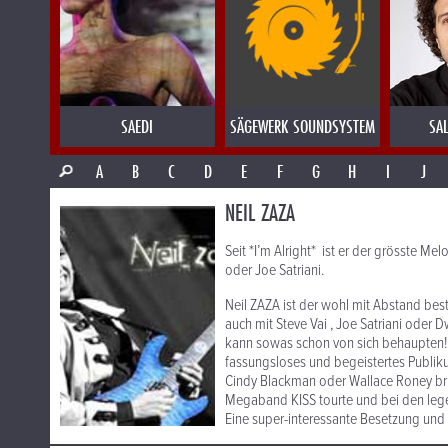
SAEDI
SÄGEWERK SOUNDSYSTEM
SA
A
B
C
D
E
F
G
H
I
J
NEIL ZAZA
Seit *I’m Alright* ist er der grösste Mel
oder Joe Satriani.
Neil ZAZA ist der wohl mit Abstand best
auch mit Steve Vai , Joe Satriani ode
kann sowas schon von sich behaupten! S
fassungsloses und begeistertes Publik
Cindy Blackman oder Wallace Roney brill
Megaband KISS tourte und bei den lege
Eine super-interessante Besetzung und 