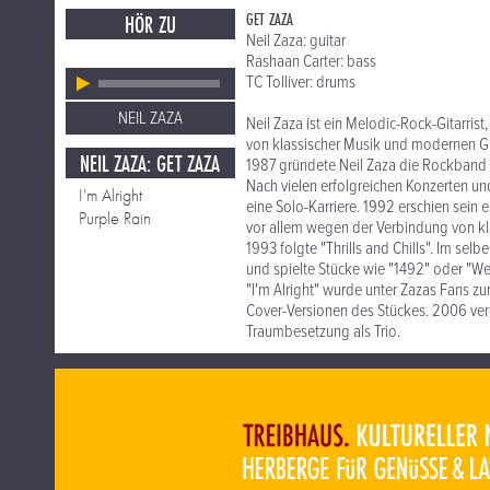
GET ZAZA
HÖR ZU
Neil Zaza: guitar
Rashaan Carter: bass
TC Tolliver: drums
NEIL ZAZA
Neil Zaza ist ein Melodic-Rock-Gitarris
von klassischer Musik und modernen G
NEIL ZAZA: GET ZAZA
1987 gründete Neil Zaza die Rockband Z
Nach vielen erfolgreichen Konzerten u
I'm Alright
eine Solo-Karriere. 1992 erschien sein
Purple Rain
vor allem wegen der Verbindung von k
1993 folgte "Thrills and Chills". Im sel
und spielte Stücke wie "1492" oder "Wes
"I'm Alright" wurde unter Zazas Fans zu
Cover-Versionen des Stückes. 2006 veröf
Traumbesetzung als Trio.