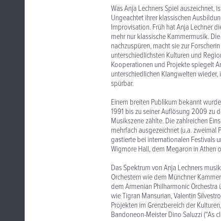
Was Anja Lechners Spiel auszeichnet, ist
Ungeachtet ihrer klassischen Ausbildun
Improvisation. Früh hat Anja Lechner die
mehr nur klassische Kammermusik. Die 
nachzuspüren, macht sie zur Forscherin 
unterschiedlichsten Kulturen und Regio
Kooperationen und Projekte spiegelt An
unterschiedlichen Klangwelten wieder, i
spürbar.
Einem breiten Publikum bekannt wurde
1991 bis zu seiner Auflösung 2009 zu de
Musikszene zählte. Die zahlreichen Ein
mehrfach ausgezeichnet (u.a. zweimal P
gastierte bei internationalen Festival
Wigmore Hall, dem Megaron in Athen od
Das Spektrum von Anja Lechners musikal
Orchestern wie dem Münchner Kammeror
dem Armenian Philharmonic Orchestra 
wie Tigran Mansurian, Valentin Silvestr
Projekten im Grenzbereich der Kulturen
Bandoneon-Meister Dino Saluzzi (“As clo