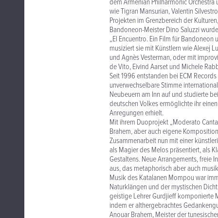
dem Armenian Philharmonic Orchestra 
wie Tigran Mansurian, Valentin Silvestr
Projekten im Grenzbereich der Kulturen
Bandoneon-Meister Dino Saluzzi wurde
„El Encuentro. Ein Film für Bandoneon
musiziert sie mit Künstlern wie Alexej L
und Agnès Vesterman, oder mit improvis
de Vito, Eivind Aarset und Michele Rabb
Seit 1996 entstanden bei ECM Records e
unverwechselbare Stimme international
Neubeuern am Inn auf und studierte bei 
deutschen Volkes ermöglichte ihr einen
Anregungen erhielt.
Mit ihrem Duoprojekt „Moderato Cantab
Brahem, aber auch eigene Kompositione
Zusammenarbeit nun mit einer künstleri
als Magier des Melos präsentiert, als K
Gestaltens. Neue Arrangements, freie I
aus, das metaphorisch aber auch musikg
Musik des Katalanen Mompou war immer
Naturklängen und der mystischen Dicht
geistige Lehrer Gurdjieff komponierte 
indem er althergebrachtes Gedankengut 
Anouar Brahem, Meister der tunesischen