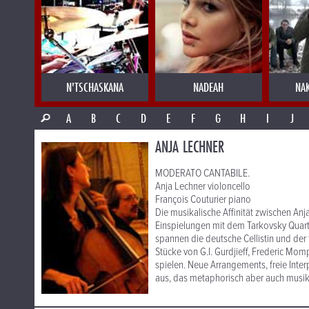
N'TSCHASKANA
NADEAH
NA
A
B
C
D
E
F
G
H
I
J
ANJA LECHNER
MODERATO CANTABILE.
Anja Lechner violoncello
François Couturier piano
Die musikalische Affinität zwischen An
Einspielungen mit dem Tarkovsky Quart
spannen die deutsche Cellistin und der
Stücke von G.I. Gurdjieff, Frederic M
spielen. Neue Arrangements, freie Inte
aus, das metaphorisch aber auch musikg