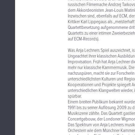
russischen Filmemache Andrzej Tarkov
dem Akkordeonisten Jean-Louis Matinier
Inzwischen sind, ebenfalls auf ECM, der 
Kritiker Karl Lippegaus als „meisterhaf
Quartettbesetzung aufgenommene dritte 
Quartetts zu einer intimen Zweierbezie
auf ECM-Records).
Was Anja Lechners Spiel auszeichnet, ist
Ungeachtet ihrer klassischen Ausbildun
Improvisation. Früh hat Anja Lechner die
mehr nur klassische Kammermusik. Die 
nachzuspüren, macht sie zur Forscherin 
unterschiedlichsten Kulturen und Regio
Kooperationen und Projekte spiegelt An
unterschiedlichen Klangwelten wieder, i
spürbar.
Einem breiten Publikum bekannt wurde
1991 bis zu seiner Auflösung 2009 zu de
Musikszene zählte. Das Quartett gastier
Concertgebouw, der Londoner Wigmore 
Das Spektrum von Anja Lechners musikal
Orchestern wie dem Münchner Kammeror