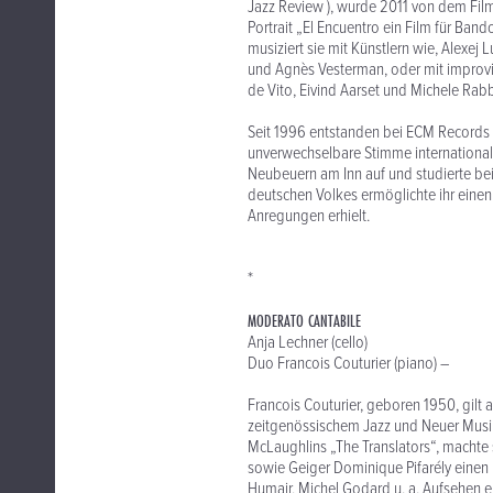
Jazz Review ), wurde 2011 von dem Fi
Portrait „El Encuentro ein Film für B
musiziert sie mit Künstlern wie, Alexej 
und Agnès Vesterman, oder mit improvis
de Vito, Eivind Aarset und Michele Rabb
Seit 1996 entstanden bei ECM Records e
unverwechselbare Stimme international
Neubeuern am Inn auf und studierte bei 
deutschen Volkes ermöglichte ihr einen
Anregungen erhielt.
*
MODERATO CANTABILE
Anja Lechner (cello)
Duo Francois Couturier (piano) –
Francois Couturier, geboren 1950, gilt 
zeitgenössischem Jazz und Neuer Musik. 
McLaughlins „The Translators“, macht
sowie Geiger Dominique Pifarély einen 
Humair, Michel Godard u. a. Aufsehen 