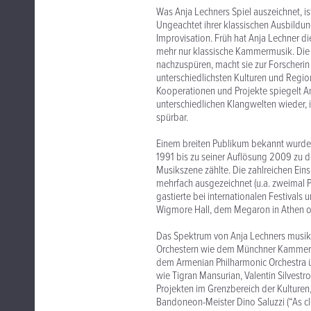
Was Anja Lechners Spiel auszeichnet, ist
Ungeachtet ihrer klassischen Ausbildun
Improvisation. Früh hat Anja Lechner die
mehr nur klassische Kammermusik. Die 
nachzuspüren, macht sie zur Forscherin 
unterschiedlichsten Kulturen und Regio
Kooperationen und Projekte spiegelt An
unterschiedlichen Klangwelten wieder, i
spürbar.
Einem breiten Publikum bekannt wurde
1991 bis zu seiner Auflösung 2009 zu de
Musikszene zählte. Die zahlreichen Ein
mehrfach ausgezeichnet (u.a. zweimal P
gastierte bei internationalen Festival
Wigmore Hall, dem Megaron in Athen od
Das Spektrum von Anja Lechners musikal
Orchestern wie dem Münchner Kammeror
dem Armenian Philharmonic Orchestra 
wie Tigran Mansurian, Valentin Silvestr
Projekten im Grenzbereich der Kulturen
Bandoneon-Meister Dino Saluzzi (“As clo