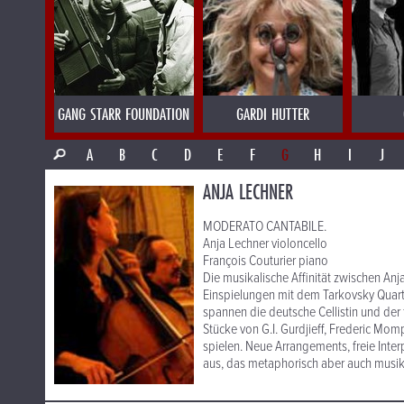
GANG STARR FOUNDATION
GARDI HUTTER
A
B
C
D
E
F
G
H
I
J
ANJA LECHNER
MODERATO CANTABILE.
Anja Lechner violoncello
François Couturier piano
Die musikalische Affinität zwischen An
Einspielungen mit dem Tarkovsky Quart
spannen die deutsche Cellistin und der
Stücke von G.I. Gurdjieff, Frederic M
spielen. Neue Arrangements, freie Inte
aus, das metaphorisch aber auch musikg