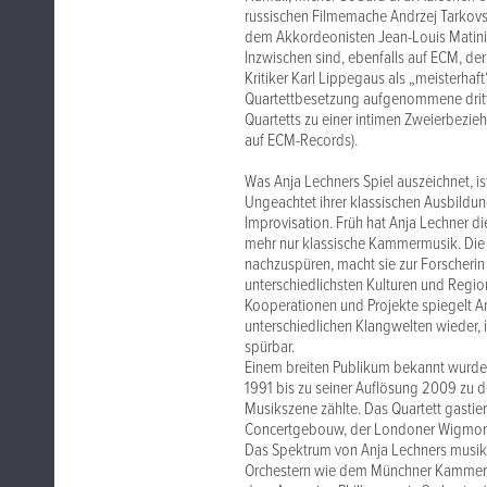
russischen Filmemache Andrzej Tarkov
dem Akkordeonisten Jean-Louis Matinier
Inzwischen sind, ebenfalls auf ECM, der 
Kritiker Karl Lippegaus als „meisterhaf
Quartettbesetzung aufgenommene dritte 
Quartetts zu einer intimen Zweierbezie
auf ECM-Records).
Was Anja Lechners Spiel auszeichnet, ist
Ungeachtet ihrer klassischen Ausbildun
Improvisation. Früh hat Anja Lechner die
mehr nur klassische Kammermusik. Die 
nachzuspüren, macht sie zur Forscherin 
unterschiedlichsten Kulturen und Regio
Kooperationen und Projekte spiegelt An
unterschiedlichen Klangwelten wieder, i
spürbar.
Einem breiten Publikum bekannt wurde
1991 bis zu seiner Auflösung 2009 zu de
Musikszene zählte. Das Quartett gastier
Concertgebouw, der Londoner Wigmore 
Das Spektrum von Anja Lechners musikal
Orchestern wie dem Münchner Kammeror