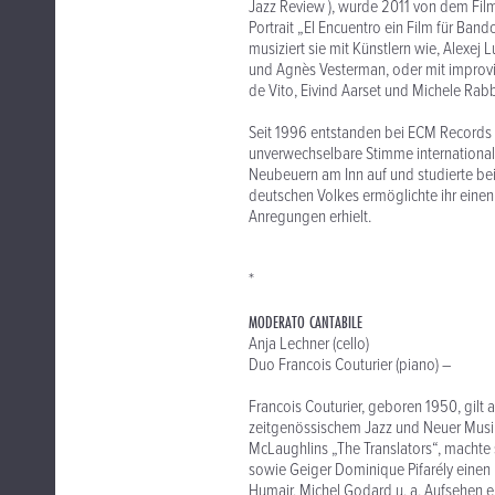
Jazz Review ), wurde 2011 von dem Fi
Portrait „El Encuentro ein Film für B
musiziert sie mit Künstlern wie, Alexej 
und Agnès Vesterman, oder mit improvis
de Vito, Eivind Aarset und Michele Rabb
Seit 1996 entstanden bei ECM Records e
unverwechselbare Stimme international
Neubeuern am Inn auf und studierte bei 
deutschen Volkes ermöglichte ihr einen
Anregungen erhielt.
*
MODERATO CANTABILE
Anja Lechner (cello)
Duo Francois Couturier (piano) –
Francois Couturier, geboren 1950, gilt 
zeitgenössischem Jazz und Neuer Musik. 
McLaughlins „The Translators“, macht
sowie Geiger Dominique Pifarély einen 
Humair, Michel Godard u. a. Aufsehen 