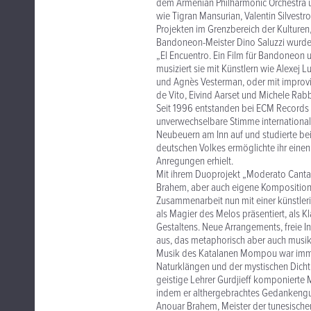
dem Armenian Philharmonic Orchestra 
wie Tigran Mansurian, Valentin Silvestr
Projekten im Grenzbereich der Kulturen
Bandoneon-Meister Dino Saluzzi wurde
„El Encuentro. Ein Film für Bandoneon
musiziert sie mit Künstlern wie Alexej L
und Agnès Vesterman, oder mit improvis
de Vito, Eivind Aarset und Michele Rabb
Seit 1996 entstanden bei ECM Records e
unverwechselbare Stimme international
Neubeuern am Inn auf und studierte bei 
deutschen Volkes ermöglichte ihr einen
Anregungen erhielt.
Mit ihrem Duoprojekt „Moderato Cantab
Brahem, aber auch eigene Kompositione
Zusammenarbeit nun mit einer künstleri
als Magier des Melos präsentiert, als K
Gestaltens. Neue Arrangements, freie I
aus, das metaphorisch aber auch musikg
Musik des Katalanen Mompou war immer
Naturklängen und der mystischen Dicht
geistige Lehrer Gurdjieff komponierte 
indem er althergebrachtes Gedankengut 
Anouar Brahem, Meister der tunesischen