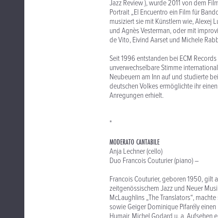
Jazz Review ), wurde 2011 von dem Fi
Portrait „El Encuentro ein Film für B
musiziert sie mit Künstlern wie, Alexej 
und Agnès Vesterman, oder mit improvis
de Vito, Eivind Aarset und Michele Rabb
Seit 1996 entstanden bei ECM Records e
unverwechselbare Stimme international
Neubeuern am Inn auf und studierte bei 
deutschen Volkes ermöglichte ihr einen
Anregungen erhielt.
*
MODERATO CANTABILE
Anja Lechner (cello)
Duo Francois Couturier (piano) –
Francois Couturier, geboren 1950, gilt 
zeitgenössischem Jazz und Neuer Musik. 
McLaughlins „The Translators“, macht
sowie Geiger Dominique Pifarély einen 
Humair, Michel Godard u. a. Aufsehen 