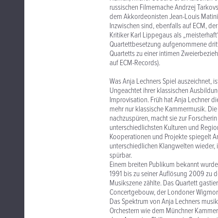
russischen Filmemache Andrzej Tarkov
dem Akkordeonisten Jean-Louis Matinier
Inzwischen sind, ebenfalls auf ECM, der 
Kritiker Karl Lippegaus als „meisterhaf
Quartettbesetzung aufgenommene dritte 
Quartetts zu einer intimen Zweierbezie
auf ECM-Records).
Was Anja Lechners Spiel auszeichnet, ist
Ungeachtet ihrer klassischen Ausbildun
Improvisation. Früh hat Anja Lechner die
mehr nur klassische Kammermusik. Die 
nachzuspüren, macht sie zur Forscherin 
unterschiedlichsten Kulturen und Regio
Kooperationen und Projekte spiegelt An
unterschiedlichen Klangwelten wieder, i
spürbar.
Einem breiten Publikum bekannt wurde
1991 bis zu seiner Auflösung 2009 zu de
Musikszene zählte. Das Quartett gastier
Concertgebouw, der Londoner Wigmore 
Das Spektrum von Anja Lechners musikal
Orchestern wie dem Münchner Kammeror