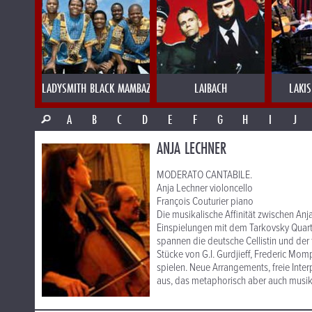
LADYSMITH BLACK MAMBAZO
LAIBACH
LAKI
A
B
C
D
E
F
G
H
I
J
ANJA LECHNER
MODERATO CANTABILE.
Anja Lechner violoncello
François Couturier piano
Die musikalische Affinität zwischen An
Einspielungen mit dem Tarkovsky Quart
spannen die deutsche Cellistin und der
Stücke von G.I. Gurdjieff, Frederic M
spielen. Neue Arrangements, freie Inte
aus, das metaphorisch aber auch musikg