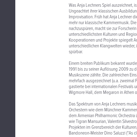
Was Anja Lechners Spiel auszeichnet, ist
Ungeachtet ihrer klassischen Ausbildun
Improvisation. Früh hat Anja Lechner die
mehr nur klassische Kammermusik. Die 
nachzuspüren, macht sie zur Forscherin 
unterschiedlichsten Kulturen und Regio
Kooperationen und Projekte spiegelt An
unterschiedlichen Klangwelten wieder, i
spürbar.
Einem breiten Publikum bekannt wurde
1991 bis zu seiner Auflösung 2009 zu de
Musikszene zählte. Die zahlreichen Ein
mehrfach ausgezeichnet (u.a. zweimal P
gastierte bei internationalen Festival
Wigmore Hall, dem Megaron in Athen od
Das Spektrum von Anja Lechners musikal
Orchestern wie dem Münchner Kammeror
dem Armenian Philharmonic Orchestra 
wie Tigran Mansurian, Valentin Silvestr
Projekten im Grenzbereich der Kulturen
Bandoneon-Meister Dino Saluzzi (“As clo