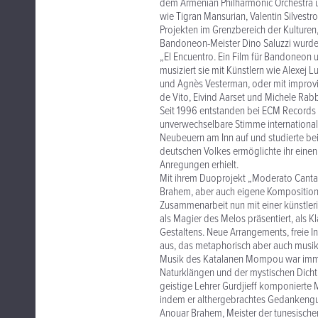
dem Armenian Philharmonic Orchestra 
wie Tigran Mansurian, Valentin Silvestr
Projekten im Grenzbereich der Kulturen
Bandoneon-Meister Dino Saluzzi wurde
„El Encuentro. Ein Film für Bandoneon
musiziert sie mit Künstlern wie Alexej L
und Agnès Vesterman, oder mit improvis
de Vito, Eivind Aarset und Michele Rabb
Seit 1996 entstanden bei ECM Records e
unverwechselbare Stimme international
Neubeuern am Inn auf und studierte bei 
deutschen Volkes ermöglichte ihr einen
Anregungen erhielt.
Mit ihrem Duoprojekt „Moderato Cantab
Brahem, aber auch eigene Kompositione
Zusammenarbeit nun mit einer künstleri
als Magier des Melos präsentiert, als K
Gestaltens. Neue Arrangements, freie I
aus, das metaphorisch aber auch musikg
Musik des Katalanen Mompou war immer
Naturklängen und der mystischen Dicht
geistige Lehrer Gurdjieff komponierte 
indem er althergebrachtes Gedankengut 
Anouar Brahem, Meister der tunesischen