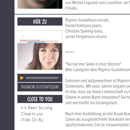
von Michel Legrand zum Leuchten, sie fl
Freude.
Rigmor Gustafsson-vocals,
HÖR ZU
Daniel Karlsson-piano,
Christian Spering-bass,
Jonas Holgersson-drums
******
"Sie hat ihre Seele in ihrer Stimme"
(Nils Landgren über Rigmor Gustafsson
Geboren und aufgewachsen ist Rigmor 
Schwedens. Mit neun Jahren begann sie,
RIGMOR GUSTAFSSON
ihr klar, dass sie diese Leidenschaft z
Gitarre in seiner Band mitspielen? Sie 
CLOSE TO YOU
und wechselte ins Gesangsfach.
It Is Been So Long
Close to you
Nach ihrer Ausbildung an der Royal Aca
Szene als ausgezeichnete Vokalistin ein
Walk On By
Jazzformationen, trat im schwedischen