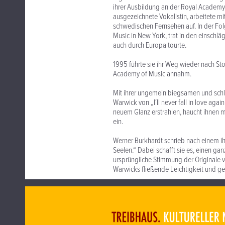
ihrer Ausbildung an der Royal Academy
ausgezeichnete Vokalistin, arbeitete mi
schwedischen Fernsehen auf. In der Fol
Music in New York, trat in den einschl
auch durch Europa tourte.
1995 führte sie ihr Weg wieder nach St
Academy of Music annahm.
Mit ihrer ungemein biegsamen und sch
Warwick von „I´ll never fall in love ag
neuem Glanz erstrahlen, haucht ihnen m
ein.
Werner Burkhardt schrieb nach einem ihr
Seelen.“ Dabei schafft sie es, einen ga
ursprüngliche Stimmung der Originale 
Warwicks fließende Leichtigkeit und g