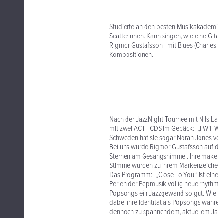
Studierte an den besten Musikakademi
Scatterinnen. Kann singen, wie eine Gita
Rigmor Gustafsson - mit Blues (Charles
Kompositionen.
Nach der JazzNight-Tournee mit Nils L
mit zwei ACT - CDS im Gepäck: „I Will 
Schweden hat sie sogar Norah Jones von
Bei uns wurde Rigmor Gustafsson auf d
Sternen am Gesangshimmel. Ihre makell
Stimme wurden zu ihrem Markenzeiche
Das Programm: „Close To You“ ist ein
Perlen der Popmusik völlig neue rhythm
Popsongs ein Jazzgewand so gut. Wie 
dabei ihre Identität als Popsongs wahr
dennoch zu spannendem, aktuellem Jazz