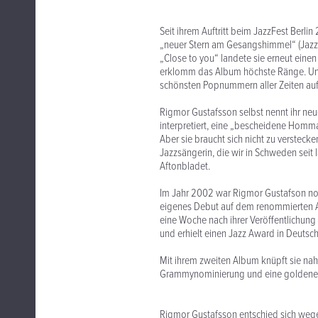
Seit ihrem Auftritt beim JazzFest Berli
„neuer Stern am Gesangshimmel“ (Jazzth
„Close to you“ landete sie erneut eine
erklomm das Album höchste Ränge. Und 
schönsten Popnummern aller Zeiten auf
Rigmor Gustafsson selbst nennt ihr ne
interpretiert, eine „bescheidene Homm
Aber sie braucht sich nicht zu verstecke
Jazzsängerin, die wir in Schweden seit 
Aftonbladet.
Im Jahr 2002 war Rigmor Gustafson noc
eigenes Debut auf dem renommierten ACT
eine Woche nach ihrer Veröffentlichung
und erhielt einen Jazz Award in Deutsc
Mit ihrem zweiten Album knüpft sie nahtl
Grammynominierung und eine goldene S
Rigmor Gustafsson entschied sich wege