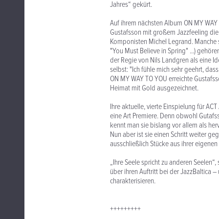
Jahres“ gekürt.
Auf ihrem nächsten Album ON MY WAY TO
Gustafsson mit großem Jazzfeeling die
Komponisten Michel Legrand. Manche s
"You Must Believe in Spring" ...) gehö
der Regie von Nils Landgren als eine I
selbst: "Ich fühle mich sehr geehrt, das
ON MY WAY TO YOU erreichte Gustafsso
Heimat mit Gold ausgezeichnet.
Ihre aktuelle, vierte Einspielung für 
eine Art Premiere. Denn obwohl Gutafss
kennt man sie bislang vor allem als he
Nun aber ist sie einen Schritt weiter 
ausschließlich Stücke aus ihrer eigenen 
„Ihre Seele spricht zu anderen Seelen“
über ihren Auftritt bei der JazzBaltica
charakterisieren.
+++++++++