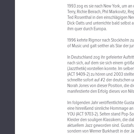
1993 zog es sie nach New York, um an 
Terry, Richie Beirach, Phil Markovitz, 
Ted Rosenthal in den einschlägigen Ne
Dick Oatts und unterrichte bald selbst 
ihm quer durch Europa.
1996 kehrte Rigmor nach Stockholm zur
of Music und galt seither als Star der j
In Deutschland zog ihr gefeierter Auftr
nach sich, auf dem sie sich einem grö
(Jazzthetik) vorstellen konnte. Im selb
(ACT 9409-2) zu hören und 2003 stell
schnellte sofort auf #2 der deutschen
Norah Jones von dieser Position, die 
manifestierte den Erfolg dieses von Ni
Im folgenden Jahr veröffentlichte Gus
eine hinreißend sinnliche Hommage an 
YOU (ACT 9703-2). Selten stand Pop-S
Kleider den souligen Klassikern, die 
aktuellem Jazz geworden sind. Gustafs
sondern von Werner Burkhardt in der Ja