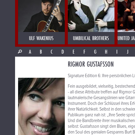
ULF WAKENIUS
UMBILICAL BROTHERS
UNITED J
A
B
C
D
E
F
G
H
I
J
RIGMOR GUSTAFSSON
Signature Edition 6: Ihre persönlichen L
Fein ausgebildet, vielseitig, bestechend
- all diese Attribute treffen auf Rigmo
lautmalerische Gesangslinien wie Gitarre
Instrument. Doch der Schlüssel ihres E
ihrer Natürlichkeit. Selbst in den schw
Publikum ganz nah ist: „Ihre Seele spri
Und die Bandbreite ihrer musikalischen
selbst: Gustafsson singt den Blues, ei
den Soul des genialen Gespanns Burt 