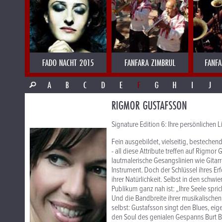
FADO NACHT 2015
FANFARA ZIMBRUL
FANFA
A
B
C
D
E
F
G
H
I
J
RIGMOR GUSTAFSSON
Signature Edition 6: Ihre persönlichen L
Fein ausgebildet, vielseitig, bestechend
- all diese Attribute treffen auf Rigmo
lautmalerische Gesangslinien wie Gitarre
Instrument. Doch der Schlüssel ihres E
ihrer Natürlichkeit. Selbst in den schw
Publikum ganz nah ist: „Ihre Seele spri
Und die Bandbreite ihrer musikalischen
selbst: Gustafsson singt den Blues, ei
den Soul des genialen Gespanns Burt 