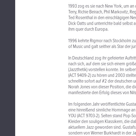
1993 zog es sie nach New York, um an 
Terry, Richie Beirach, Phil Markovitz, 
Ted Rosenthal in den einschlägigen Ne
Dick Oatts und unterrichte bald selbst 
ihm quer durch Europa.
1996 kehrte Rigmor nach Stockholm zur
of Music und galt seither als Star der j
In Deutschland zog ihr gefeierter Auftr
nach sich, auf dem sie sich einem grö
(Jazzthetik) vorstellen konnte. Im selb
(ACT 9409-2) zu hören und 2003 stell
schnellte sofort auf #2 der deutschen
Norah Jones von dieser Position, die 
manifestierte den Erfolg dieses von Ni
Im folgenden Jahr veröffentlichte Gus
eine hinreißend sinnliche Hommage an 
YOU (ACT 9703-2). Selten stand Pop-S
Kleider den souligen Klassikern, die 
aktuellem Jazz geworden sind. Gustafs
sondern von Werner Burkhardt in der Ja