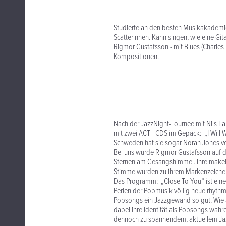
Studierte an den besten Musikakademi
Scatterinnen. Kann singen, wie eine Gita
Rigmor Gustafsson - mit Blues (Charles
Kompositionen.
Nach der JazzNight-Tournee mit Nils L
mit zwei ACT - CDS im Gepäck: „I Will 
Schweden hat sie sogar Norah Jones von
Bei uns wurde Rigmor Gustafsson auf d
Sternen am Gesangshimmel. Ihre makell
Stimme wurden zu ihrem Markenzeiche
Das Programm: „Close To You“ ist ein
Perlen der Popmusik völlig neue rhythm
Popsongs ein Jazzgewand so gut. Wie 
dabei ihre Identität als Popsongs wahr
dennoch zu spannendem, aktuellem Jazz