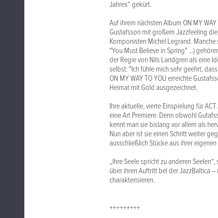
Jahres“ gekürt.
Auf ihrem nächsten Album ON MY WAY TO
Gustafsson mit großem Jazzfeeling die
Komponisten Michel Legrand. Manche s
"You Must Believe in Spring" ...) gehö
der Regie von Nils Landgren als eine I
selbst: "Ich fühle mich sehr geehrt, das
ON MY WAY TO YOU erreichte Gustafsso
Heimat mit Gold ausgezeichnet.
Ihre aktuelle, vierte Einspielung für 
eine Art Premiere. Denn obwohl Gutafss
kennt man sie bislang vor allem als he
Nun aber ist sie einen Schritt weiter 
ausschließlich Stücke aus ihrer eigenen 
„Ihre Seele spricht zu anderen Seelen“
über ihren Auftritt bei der JazzBaltica
charakterisieren.
+++++++++