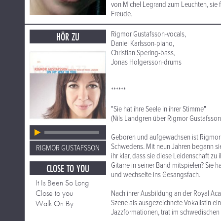
von Michel Legrand zum Leuchten, sie fl
Freude.
Rigmor Gustafsson-vocals,
HÖR ZU
Daniel Karlsson-piano,
Christian Spering-bass,
Jonas Holgersson-drums
******
"Sie hat ihre Seele in ihrer Stimme"
(Nils Landgren über Rigmor Gustafsson
Geboren und aufgewachsen ist Rigmor 
Schwedens. Mit neun Jahren begann sie,
RIGMOR GUSTAFSSON
ihr klar, dass sie diese Leidenschaft z
Gitarre in seiner Band mitspielen? Sie 
CLOSE TO YOU
und wechselte ins Gesangsfach.
It Is Been So Long
Close to you
Nach ihrer Ausbildung an der Royal Aca
Szene als ausgezeichnete Vokalistin ein
Walk On By
Jazzformationen, trat im schwedischen