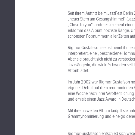
Seit ihrem Auftritt beim JazzFest Berli
„neuer Stern am Gesangshimmel“ (Jazzth
„Close to you“ landete sie erneut eine
erklomm das Album höchste Ränge. Und 
schönsten Popnummern aller Zeiten auf
Rigmor Gustafsson selbst nennt ihr ne
interpretiert, eine „bescheidene Homm
Aber sie braucht sich nicht zu verstecke
Jazzsängerin, die wir in Schweden seit 
Aftonbladet.
Im Jahr 2002 war Rigmor Gustafson noc
eigenes Debut auf dem renommierten ACT
eine Woche nach ihrer Veröffentlichung
und erhielt einen Jazz Award in Deutsc
Mit ihrem zweiten Album knüpft sie nahtl
Grammynominierung und eine goldene S
Rigmor Gustafsson entschied sich wege