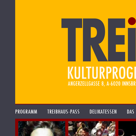
PROGRAMM
TREIBHAUS-PASS
DELIKATESSEN
DAS