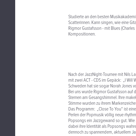
Studierte an den besten Musikakademi
Scatterinnen. Kann singen, wie eine Gita
Rigmor Gustafsson - mit Blues (Charles
Kompositionen.
Nach der JazzNight-Tournee mit Nils L
mit zwei ACT - CDS im Gepäck: „I Will 
Schweden hat sie sogar Norah Jones von
Bei uns wurde Rigmor Gustafsson auf d
Sternen am Gesangshimmel. Ihre makell
Stimme wurden zu ihrem Markenzeiche
Das Programm: „Close To You“ ist ein
Perlen der Popmusik völlig neue rhythm
Popsongs ein Jazzgewand so gut. Wie 
dabei ihre Identität als Popsongs wahr
dennoch zu spannendem, aktuellem Jazz