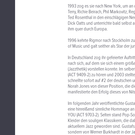
1993 zog es sie nach New York, um an 
Terry, Richie Beirach, Phil Markovitz, 
Ted Rosenthal in den einschlägigen Ne
Dick Oatts und unterrichte bald selbst 
ihm quer durch Europa.
1996 kehrte Rigmor nach Stockholm zur
of Music und galt seither als Star der j
In Deutschland zog ihr gefeierter Auftr
nach sich, auf dem sie sich einem grö
(Jazzthetik) vorstellen konnte. Im selb
(ACT 9409-2) zu hören und 2003 stell
schnellte sofort auf #2 der deutschen
Norah Jones von dieser Position, die 
manifestierte den Erfolg dieses von Ni
Im folgenden Jahr veröffentlichte Gus
eine hinreißend sinnliche Hommage an 
YOU (ACT 9703-2). Selten stand Pop-S
Kleider den souligen Klassikern, die 
aktuellem Jazz geworden sind. Gustafs
sondern von Werner Burkhardt in der Ja