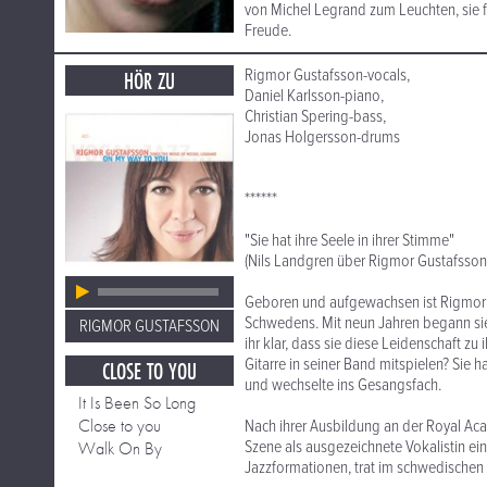
von Michel Legrand zum Leuchten, sie fl
Freude.
Rigmor Gustafsson-vocals,
HÖR ZU
Daniel Karlsson-piano,
Christian Spering-bass,
Jonas Holgersson-drums
******
"Sie hat ihre Seele in ihrer Stimme"
(Nils Landgren über Rigmor Gustafsson
Geboren und aufgewachsen ist Rigmor 
Schwedens. Mit neun Jahren begann sie,
RIGMOR GUSTAFSSON
ihr klar, dass sie diese Leidenschaft z
Gitarre in seiner Band mitspielen? Sie 
CLOSE TO YOU
und wechselte ins Gesangsfach.
It Is Been So Long
Close to you
Nach ihrer Ausbildung an der Royal Aca
Szene als ausgezeichnete Vokalistin ein
Walk On By
Jazzformationen, trat im schwedischen