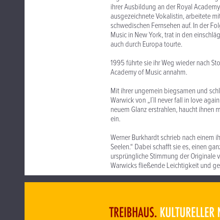
ihrer Ausbildung an der Royal Academy
ausgezeichnete Vokalistin, arbeitete mi
schwedischen Fernsehen auf. In der Fol
Music in New York, trat in den einschl
auch durch Europa tourte.
1995 führte sie ihr Weg wieder nach St
Academy of Music annahm.
Mit ihrer ungemein biegsamen und sch
Warwick von „I´ll never fall in love ag
neuem Glanz erstrahlen, haucht ihnen m
ein.
Werner Burkhardt schrieb nach einem ihr
Seelen.“ Dabei schafft sie es, einen ga
ursprüngliche Stimmung der Originale 
Warwicks fließende Leichtigkeit und g