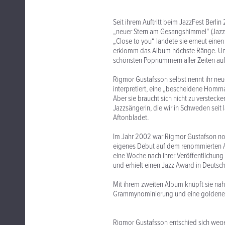
Seit ihrem Auftritt beim JazzFest Berli
„neuer Stern am Gesangshimmel“ (Jazzth
„Close to you“ landete sie erneut eine
erklomm das Album höchste Ränge. Und 
schönsten Popnummern aller Zeiten auf
Rigmor Gustafsson selbst nennt ihr ne
interpretiert, eine „bescheidene Homm
Aber sie braucht sich nicht zu verstecke
Jazzsängerin, die wir in Schweden seit 
Aftonbladet.
Im Jahr 2002 war Rigmor Gustafson noc
eigenes Debut auf dem renommierten ACT
eine Woche nach ihrer Veröffentlichung
und erhielt einen Jazz Award in Deutsc
Mit ihrem zweiten Album knüpft sie nahtl
Grammynominierung und eine goldene S
Rigmor Gustafsson entschied sich wege