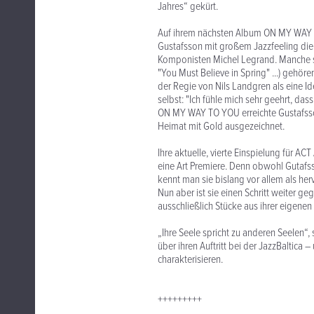
Jahres“ gekürt.
Auf ihrem nächsten Album ON MY WAY TO
Gustafsson mit großem Jazzfeeling die
Komponisten Michel Legrand. Manche s
"You Must Believe in Spring" ...) gehö
der Regie von Nils Landgren als eine I
selbst: "Ich fühle mich sehr geehrt, das
ON MY WAY TO YOU erreichte Gustafsso
Heimat mit Gold ausgezeichnet.
Ihre aktuelle, vierte Einspielung für 
eine Art Premiere. Denn obwohl Gutafss
kennt man sie bislang vor allem als he
Nun aber ist sie einen Schritt weiter 
ausschließlich Stücke aus ihrer eigenen 
„Ihre Seele spricht zu anderen Seelen“
über ihren Auftritt bei der JazzBaltica
charakterisieren.
+++++++++