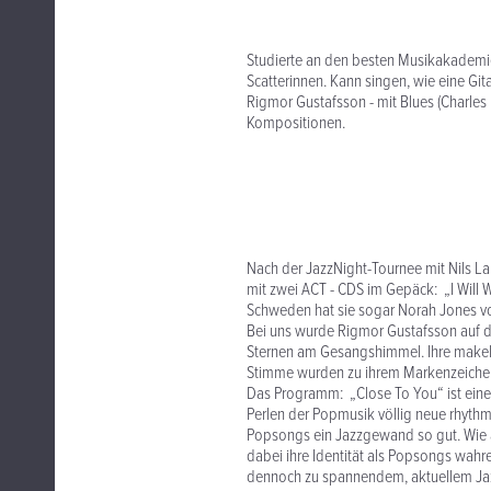
Studierte an den besten Musikakademi
Scatterinnen. Kann singen, wie eine Gita
Rigmor Gustafsson - mit Blues (Charles
Kompositionen.
Nach der JazzNight-Tournee mit Nils L
mit zwei ACT - CDS im Gepäck: „I Will 
Schweden hat sie sogar Norah Jones von
Bei uns wurde Rigmor Gustafsson auf d
Sternen am Gesangshimmel. Ihre makell
Stimme wurden zu ihrem Markenzeiche
Das Programm: „Close To You“ ist ein
Perlen der Popmusik völlig neue rhythm
Popsongs ein Jazzgewand so gut. Wie 
dabei ihre Identität als Popsongs wahr
dennoch zu spannendem, aktuellem Jazz