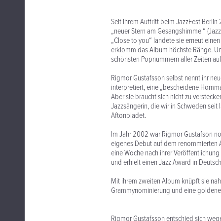
Seit ihrem Auftritt beim JazzFest Berli
„neuer Stern am Gesangshimmel“ (Jazzth
„Close to you“ landete sie erneut eine
erklomm das Album höchste Ränge. Und 
schönsten Popnummern aller Zeiten auf
Rigmor Gustafsson selbst nennt ihr ne
interpretiert, eine „bescheidene Homm
Aber sie braucht sich nicht zu verstecke
Jazzsängerin, die wir in Schweden seit 
Aftonbladet.
Im Jahr 2002 war Rigmor Gustafson noc
eigenes Debut auf dem renommierten ACT
eine Woche nach ihrer Veröffentlichung
und erhielt einen Jazz Award in Deutsc
Mit ihrem zweiten Album knüpft sie nahtl
Grammynominierung und eine goldene S
Rigmor Gustafsson entschied sich wege