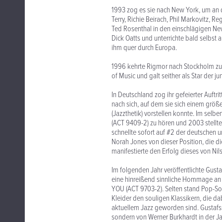
1993 zog es sie nach New York, um an 
Terry, Richie Beirach, Phil Markovitz, 
Ted Rosenthal in den einschlägigen Ne
Dick Oatts und unterrichte bald selbst 
ihm quer durch Europa.
1996 kehrte Rigmor nach Stockholm zur
of Music und galt seither als Star der j
In Deutschland zog ihr gefeierter Auftr
nach sich, auf dem sie sich einem grö
(Jazzthetik) vorstellen konnte. Im selb
(ACT 9409-2) zu hören und 2003 stell
schnellte sofort auf #2 der deutschen
Norah Jones von dieser Position, die 
manifestierte den Erfolg dieses von Ni
Im folgenden Jahr veröffentlichte Gus
eine hinreißend sinnliche Hommage an 
YOU (ACT 9703-2). Selten stand Pop-S
Kleider den souligen Klassikern, die 
aktuellem Jazz geworden sind. Gustafs
sondern von Werner Burkhardt in der Ja