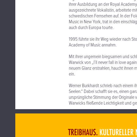
ihrer Ausbildung an der Royal Academy
ausgezeichnete Vokalistin, arbeitete mi
schwedischen Fernsehen auf. In der Fol
Music in New York, trat in den einschl
auch durch Europa tourte.
1995 führte sie ihr Weg wieder nach St
Academy of Music annahm.
Mit ihrer ungemein biegsamen und sch
Warwick von „I´ll never fall in love ag
neuem Glanz erstrahlen, haucht ihnen m
ein.
Werner Burkhardt schrieb nach einem ihr
Seelen.“ Dabei schafft sie es, einen ga
ursprüngliche Stimmung der Originale 
Warwicks fließende Leichtigkeit und g