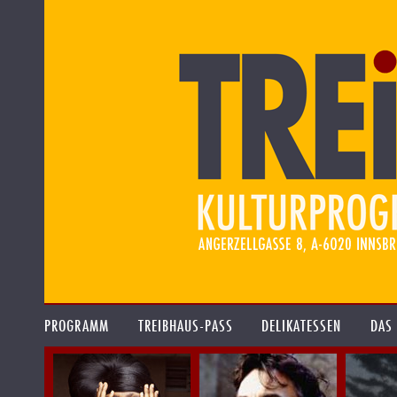
PROGRAMM
TREIBHAUS-PASS
DELIKATESSEN
DAS