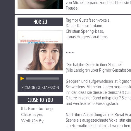
von Michel Legrand zum Leuchten, sie fl
Freude.
Rigmor Gustafsson-vocals,
HÖR ZU
Daniel Karlsson-piano,
Christian Spering-bass,
Jonas Holgersson-drums
******
"Sie hat ihre Seele in ihrer Stimme"
(Nils Landgren über Rigmor Gustafsson
Geboren und aufgewachsen ist Rigmor 
Schwedens. Mit neun Jahren begann sie,
RIGMOR GUSTAFSSON
ihr klar, dass sie diese Leidenschaft z
Gitarre in seiner Band mitspielen? Sie 
CLOSE TO YOU
und wechselte ins Gesangsfach.
It Is Been So Long
Close to you
Nach ihrer Ausbildung an der Royal Aca
Szene als ausgezeichnete Vokalistin ein
Walk On By
Jazzformationen, trat im schwedischen