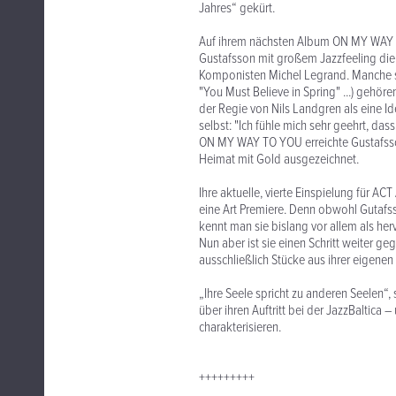
Jahres“ gekürt.
Auf ihrem nächsten Album ON MY WAY TO
Gustafsson mit großem Jazzfeeling die
Komponisten Michel Legrand. Manche s
"You Must Believe in Spring" ...) gehö
der Regie von Nils Landgren als eine I
selbst: "Ich fühle mich sehr geehrt, das
ON MY WAY TO YOU erreichte Gustafsso
Heimat mit Gold ausgezeichnet.
Ihre aktuelle, vierte Einspielung für 
eine Art Premiere. Denn obwohl Gutafss
kennt man sie bislang vor allem als he
Nun aber ist sie einen Schritt weiter 
ausschließlich Stücke aus ihrer eigenen 
„Ihre Seele spricht zu anderen Seelen“
über ihren Auftritt bei der JazzBaltica
charakterisieren.
+++++++++