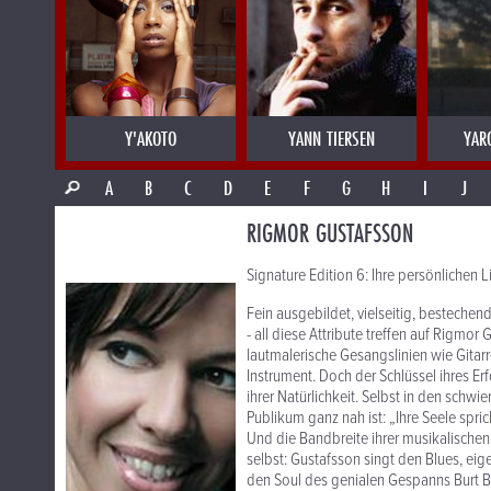
Y'AKOTO
YANN TIERSEN
YAR
A
B
C
D
E
F
G
H
I
J
RIGMOR GUSTAFSSON
Signature Edition 6: Ihre persönlichen L
Fein ausgebildet, vielseitig, bestechend
- all diese Attribute treffen auf Rigmo
lautmalerische Gesangslinien wie Gitarre
Instrument. Doch der Schlüssel ihres E
ihrer Natürlichkeit. Selbst in den schw
Publikum ganz nah ist: „Ihre Seele spri
Und die Bandbreite ihrer musikalischen
selbst: Gustafsson singt den Blues, ei
den Soul des genialen Gespanns Burt 