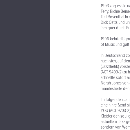
1993 zog es sie 
Terry, Richie Bei
Ted Rosenthal in
Dick Oatts und un
ihm quer durch E
1996 kehrte Rigm
of Music und galt 
In Deutschland zo
nach sich, auf d
(Jazzthetik) vors
(ACT 9409-2) zu 
schnellte sofort 
Norah Jones von d
manifestierte den
Im folgenden Jah
eine hinreißend 
YOU (ACT 9703-2)
Kleider den souli
aktuellem Jazz g
sondern von Werne