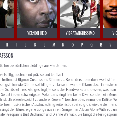
VERNON REID
VIBRATANGHISSIMO
VI
H
I
J
K
L
M
N
O
P
Q
R
S
AFSSON
6: Ihre persönlichen Lieblinge aus vier Jahren.
vielseitig, bestechend präzise und kraftvoll
bute treffen auf Rigmor Gustafssons Stimme zu. Besonders bemerkenswert ist ihre
angslinien wie Gitarrensoli klingen zu lassen – war die Gitarre doch ihr erstes e
der Schlüssel ihres Erfolges liegt jenseits des Handwerks und dessen, was man 
t. Selbst in den schwierigsten Vokalparts singt hier keine Diva, sondern ein Men
ist: „Ihre Seele spricht zu anderen Seelen“, beschreibt es einmal der Kritiker W
e ihrer musikalischen Ausdrucksfähigkeiten ist dabei so groß wie die der mens
n singt den Blues, eigene Songs aus ihrem Songwriter-Album Alone With You und
ialen Gespanns Burt Bacharach und Dianne Warwick. Sie bringt die fein gespo