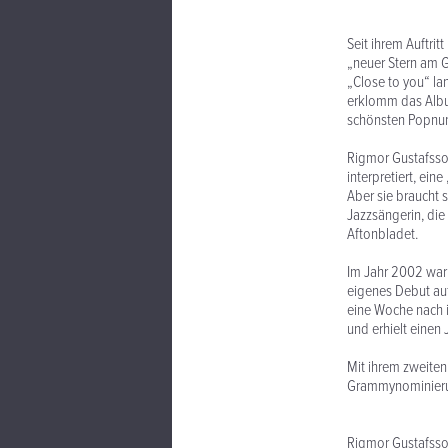
Seit ihrem Auftri
„neuer Stern am G
„Close to you“ la
erklomm das Albu
schönsten Popnum
Rigmor Gustafsson
interpretiert, ei
Aber sie braucht s
Jazzsängerin, die
Aftonbladet.
Im Jahr 2002 war 
eigenes Debut auf
eine Woche nach i
und erhielt einen
Mit ihrem zweiten 
Grammynominierun
Rigmor Gustafsson