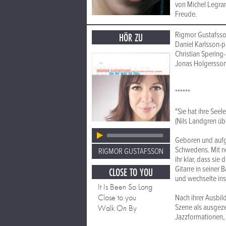
von Michel Legran
Freude.
Rigmor Gustafsso
HÖR ZU
Daniel Karlsson-p
Christian Spering
Jonas Holgersso
******
"Sie hat ihre Seel
(Nils Landgren ü
Geboren und aufg
Schwedens. Mit ne
RIGMOR GUSTAFSSON
ihr klar, dass si
Gitarre in seiner
CLOSE TO YOU
und wechselte in
It Is Been So Long
Close to you
Nach ihrer Ausbil
Szene als ausgeze
Walk On By
Jazzformationen,