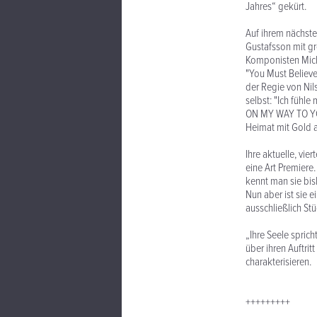
Jahres“ gekürt.
Auf ihrem nächst
Gustafsson mit gr
Komponisten Mich
"You Must Believe
der Regie von Nil
selbst: "Ich fühle
ON MY WAY TO YOU
Heimat mit Gold 
Ihre aktuelle, vi
eine Art Premiere
kennt man sie bis
Nun aber ist sie 
ausschließlich Stü
„Ihre Seele spric
über ihren Auftri
charakterisieren.
+++++++++