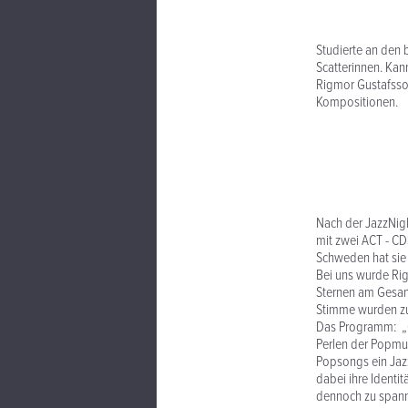
Studierte an den
Scatterinnen. Kann
Rigmor Gustafsson
Kompositionen.
Nach der JazzNigh
mit zwei ACT - CD
Schweden hat sie 
Bei uns wurde Ri
Sternen am Gesan
Stimme wurden zu
Das Programm: „C
Perlen der Popmus
Popsongs ein Jaz
dabei ihre Identi
dennoch zu spann