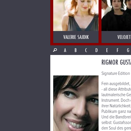
VALERIE SAJDIK
VELOJET
A
B
C
D
E
F
G
RIGMOR GUST
Signature Edition 
Fein ausgebildet, 
- all diese Attri
lautmalerische Ges
Instrument. Doch 
ihrer Natürlichkei
Publikum ganz nah 
Und die Bandbreit
selbst: Gustafsso
den Soul des gen