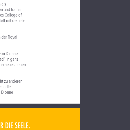
 als
en und trat im
nes College of
tett mit dem sie
n der Royal
 von Dionne
ead“ in ganz
tion neues Leben
cht zu anderen
cht die
n Dionne