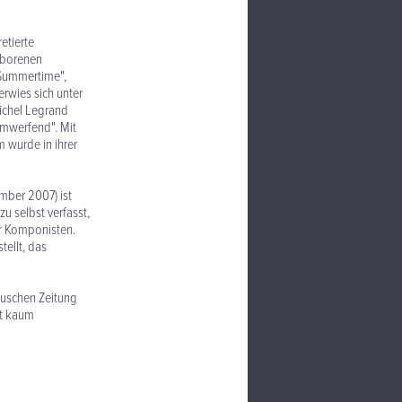
etierte
eborenen
 Summertime",
rwies sich unter
Michel Legrand
 umwerfend". Mit
 wurde in ihrer
mber 2007) ist
u selbst verfasst,
er Komponisten.
ellt, das
deuschen Zeitung
it kaum