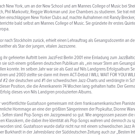
nach New York, um an der New School und am Mannes College of Music bei Sheil
rach, Phil Markovitz, Reggie Workman und Joe Chambers zu studieren. Sie trat mi
 den einschlägigen New Yorker Clubs auf, machte Aufnahmen mit Randy Brecker
terrichte bald selbst am Mannes College of Music. Sie gründete ihr erstes Quinte
uropa.
or nach Stockholm zurück, erhielt einen Lehrauftrag als Gesangsdozentin an d
seither als Star der jungen, vitalen Jazzszene.
g ihr gefeierter Auftritt beim JazzFest Berlin 2001 eine Einladung zum JazzBalti
em sie sich einem größeren deutschen Publikum als „ein neuer Stern am Gesang
tellen konnte. Im selben Jahr war sie als Gast auf Nils Landgrens Erfolgsalbum S
hören und 2003 stellte sie dann mit ihrem ACT-Debüt I WILL WAIT FOR YOUI W
auf #2 der deutschen und #1 der schwedischen Jazz-Charts und verdrängte in 
ieser Position, die die Amerikanerin 74 Wochen lang gehalten hatte. Der Ger
 Erfolg dieses von Nils Landgren produzierten Albums.
r veröffentlichte Gustafsson gemeinsam mit dem frankoamerikanischen Pianiste
sinnliche Hommage an eine der größten Sängerinnen der Popkultur, Dionne War
. Selten stand Pop-Songs ein Jazzgewand so gut. Wie angegossen passen die
gen Klassikern, die dabei ihre Identität als Pop-Songs wahren und dennoch zu
eworden sind. Gustafsson wurde dafür nicht nur mit einem schwedischen Jazz A
r Burkhardt in der Jahresbilanz der Süddeutschen Zeitung auch zur „Besten Int