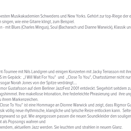
 besten Musikakademien Schwedens und New Yorks. Gehört zur top-Riege der 
 singen, wie eine Gitarre klingt, zum Beispiel.
 - mit Blues (Charles Mingus), Soul (Bacharach und Dianne Warwick), Klassik u
t-Tournee mit Nils Landgren und einigen Konzerten mit Jacky Terrasson mit ih
S im Gepäck: „I Will Wait For You“ und „Close To You“, Chartsstürmer nicht nur
sogar Norah Jones von der Spitze verdrängt....
gmor Gustafsson auf dem Berliner JazzFest 2001 entdeckt. Siegehört seitdem z
gshimmel. Ihre makellose Intonation, ihre federleichte Phrasierung und ihre 
 ihrem Markenzeichen.
lose To You“ ist eine Hommage an Dionne Warwick und zeigt, dass Rigmor Gu
ik völlig neue rhythmische, klangliche und lyrische Reize entlocken kann. Selt
zgewand so gut. Wie angegossen passen die neuen Soundkleider den souligen 
tät als Popsongs wahren und
endem, aktuellem Jazz werden. Sie leuchten und strahlen in neuem Glanz.