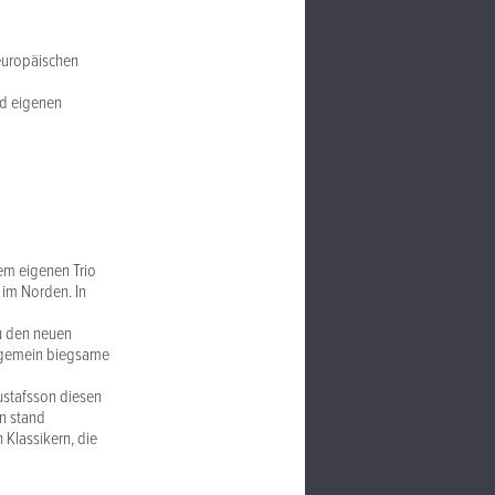
europäischen
nd eigenen
rem eigenen Trio
 im Norden. In
u den neuen
ungemein biegsame
stafsson diesen
en stand
Klassikern, die