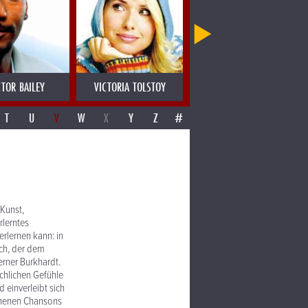
CTOR BAILEY
VICTORIA TOLSTOY
VIENNA ART ORCHESTRA
T
U
V
W
X
Y
Z
#
 Kunst,
rlerntes
erlernen kann: in
sch, der dem
erner Burkhardt.
chlichen Gefühle
 einverleibt sich
nnenen Chansons