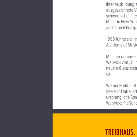
ihrer Ausbildung 
ausgezeichnete Vo
schwedischen Fern
Music in New York
auch durch Europa
1995 führte sie i
Academy of Musi
Mit ihrer ungeme
Warwick von „I´ll
neuem Glanz erstr
ein.
Werner Burkhardt 
Seelen.“ Dabei sc
ursprüngliche Sti
Warwicks fließend